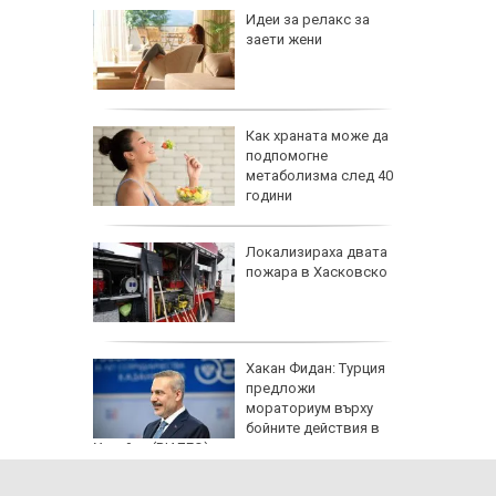
езопасно
Идеи за релакс за
рлеж
заети жени
равим,
Как храната може да
ичната
подпомогне
жбина
метаболизма след 40
години
артофи
Локализираха двата
кашкавал
пожара в Хасковско
: Как да
Хакан Фидан: Турция
пасните
предложи
мораториум върху
бойните действия в
Украйна (ВИДЕО)