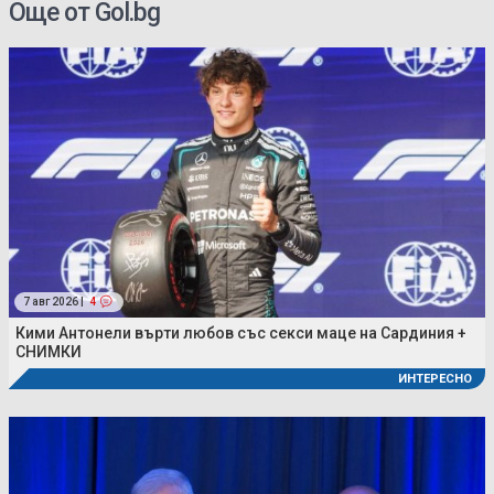
Още от Gol.bg
7 авг 2026 |
4
Кими Антонели върти любов със секси маце на Сардиния +
СНИМКИ
ИНТЕРЕСНО