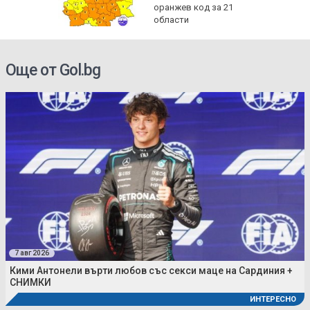
иев и
оранжев код за 21
области
Още от Gol.bg
7 авг 2026
Кими Антонели върти любов със секси маце на Сардиния +
СНИМКИ
ИНТЕРЕСНО