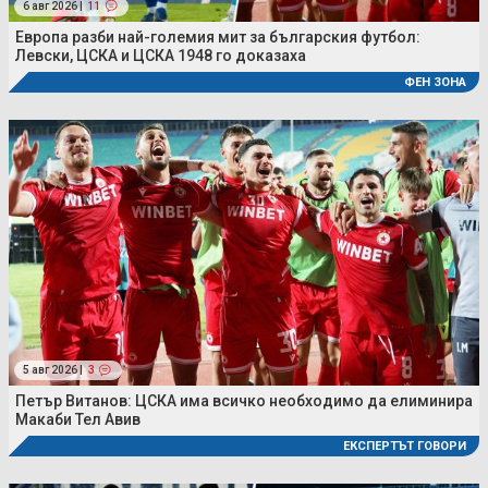
6 авг 2026 |
11
Европа разби най-големия мит за българския футбол:
Левски, ЦСКА и ЦСКА 1948 го доказаха
ФЕН ЗОНА
5 авг 2026 |
3
Петър Витанов: ЦСКА има всичко необходимо да елиминира
Макаби Тел Авив
ЕКСПЕРТЪТ ГОВОРИ