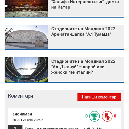
"Халифа Интернешънъл", домът
на Катар
Стадионите на Мондиал 2022:
Арената-шапка "Ал Тумама"
Стадионите на Мондиал 2022:
"Ал-Джануб" – кораб или
женски гениталии?
Коментари
Напиши коментар
анонимен
0
0
20:02 | 24 апр 2024 г.
1
Горещи момичета ви очакват ---> NU21.***