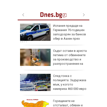
не на
Испания предаде на
0 000
Германия 70-годишен
ркоакции
заподозрян за банков
обир в Аахен през
2014 г.
 август:
Съдът остави в ареста
петима от обвинените
и важни
за производство и
разпространение на
фентанил
л с
След гонка с
ка:
полицията: Задържаха
ледят за
мъж, у когото
то на
намериха 460 000 евро
ака по
Горещините не
ви и
отстъпват, обявен е