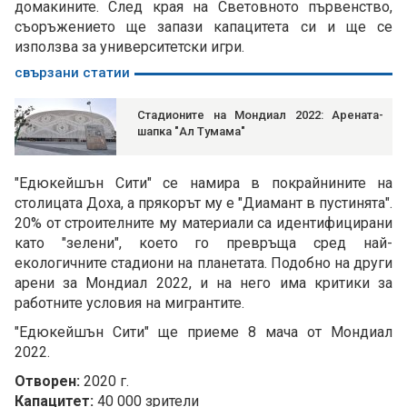
домакините. След края на Световното първенство,
съоръжението ще запази капацитета си и ще се
използва за университетски игри.
свързани статии
Стадионите на Мондиал 2022: Арената-
шапка "Ал Тумама"
"Едюкейшън Сити" се намира в покрайнините на
столицата Доха, а прякорът му е "Диамант в пустинята".
20% от строителните му материали са идентифицирани
като "зелени", което го превръща сред най-
екологичните стадиони на планетата. Подобно на други
арени за Мондиал 2022, и на него има критики за
работните условия на мигрантите.
"Едюкейшън Сити" ще приеме 8 мача от Мондиал
2022.
Отворен:
2020 г.
Капацитет:
40 000 зрители