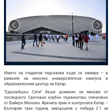
Името на стадиона подсказва къде се намира – в
рамките на няколко университетски кампуса в
образователния център на Катар.
"Едюкейшън Сити" беше домакин на мачове от
последното Световно клубно първенство, спечелено
от Байерн Мюнхен. Арената прие и контролата Катар –
България тази година, завършила с победа 2:1 за