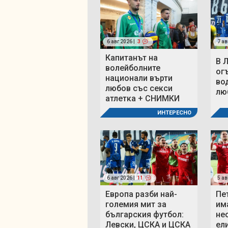
6 авг 2026 |
3
7 ав
Капитанът на
В 
волейболните
ог
национали върти
во
любов със секси
люб
атлетка + СНИМКИ
ИНТЕРЕСНО
6 авг 2026 |
11
5 ав
Европа разби най-
Пе
големия мит за
им
българския футбол:
не
Левски, ЦСКА и ЦСКА
ел