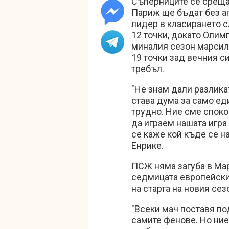
Съперниците се срещат
Париж ще бъдат без аг
лидер в класирането с
12 точки, докато Олим
миналия сезон марсилц
19 точки зад вечния с
требъл.
"Не знам дали разликат
става дума за само еди
трудно. Ние сме споко
да играем нашата игра
се каже кой къде се на
Енрике.
ПСЖ няма загуба в Мар
седмицата европейски
на старта на новия се
"Всеки мач поставя по
самите фенове. Но ние