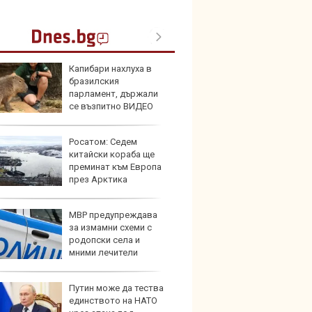
Капибари нахлуха в
Toyota
бразилския
999 9
парламент, държали
търси
се възпитно ВИДЕО
Росатом: Седем
Защо 
китайски кораба ще
остав
преминат към Европа
жегат
през Арктика
МВР предупреждава
Автом
за измамни схеми с
под з
родопски села и
на дв
мними лечители
Путин може да тества
Карав
единството на НАТО
най-г