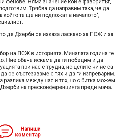
и фенове. Няма значение кой е фаворитът,
подготвим. Трябва да направим така, че да
а който те ще ни подложат в началото",
ециалист.
то де Дзерби се изказа ласкаво за ПСЖ и за
тбор на ПСЖ в историята. Миналата година те
о. Ние обаче искаме да ги победим и да
ацията при нас е трудна, но целите ни не са
да се състезаваме с тях и да ги изпреварим.
 разлика между нас и тях, но с битка можем
е Дзерби на пресконференцията преди мача.
Напиши
коментар