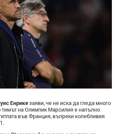
уис Енрике
заяви, че не иска да гледа много
о тимът на Олимпик Марсилия е напълно
титлата във Франция, въпреки колебливия
1.