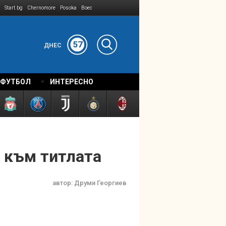
Start.bg
Chernomore
Posoka
Boec
57
ДНЕС
 ФУТБОЛ
ИНТЕРЕСНО
я към титлата
автор:
Друми Георгиев