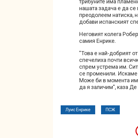
трибуните има пламенн
нашата задача е да се 
преодолеем натиска, н
добави испанският сп
Неговият колега Робер
самия Енрике.
"Това е най-добрият о
спечелиха почти всичк
спрем устрема им. Ситу
се променили. Искаме 
Може би в момента има
да я заличим", каза Д
Луис Енрике
ПСЖ