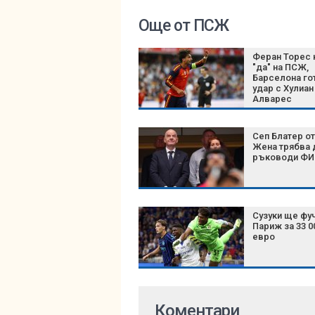
Още от ПСЖ
Феран Торес 
"да" на ПСЖ,
Барселона го
удар с Хулиан
Алварес
Сеп Блатер от
Жена трябва 
ръководи Ф
Сузуки ще фуч
Париж за 33 0
евро
Коментари