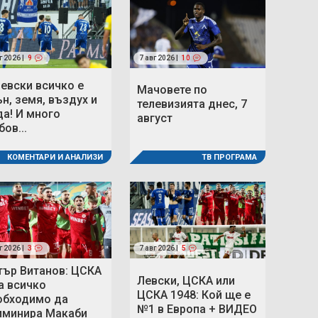
г 2026 |
9
7 авг 2026 |
10
Левски всичко е
Мачовете по
ън, земя, въздух и
телевизията днес, 7
да! И много
август
ов...
КОМЕНТАРИ И АНАЛИЗИ
ТВ ПРОГРАМА
г 2026 |
3
7 авг 2026 |
5
тър Витанов: ЦСКА
Левски, ЦСКА или
а всичко
ЦСКА 1948: Кой ще е
обходимо да
№1 в Европа + ВИДЕО
иминира Макаби