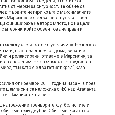
 на "Велодром" в неделя, а гостите от
итка от мерки за сигурност. Те обаче са
лед първите четири кръга с максималните
пик Марсилия е с едва шест пункта. През
и финишираха на второ място, но на цели
и съперник, който освен това направи и
а между нас и тях се е увеличила. Но когато
н мач, при това далеч от дома, винаги е
йни и релаксирани, отиваме в Марсилия, за
 и да спечелим. Но за момента е трудно да
мира, тъй като е едва петият кръг", каза
силия от ноември 2011 година насам, а през
те шампиони са наложиха с 4:0 над Аталанта
зон в Шампионската лига.
д напрежение треньорите, футболистите и
 обичаме тези двубои. Обичаме, когато по