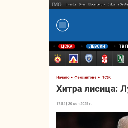
Investor
Dnes
Bloombergtv
Bulgaria On Ai
Megavselena.bg
ЦСКА
ЛЕВСКИ
ТВ 
Начало
Фенсайтове
ПСЖ
Хитра лисица: Л
17:54 | 20 сеп 2025 г.