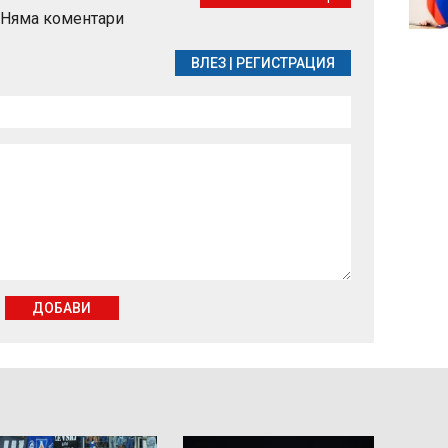
Димитър Шумналиев в
Няма коментари
последния му път
ВЛЕЗ
|
РЕГИСТРАЦИЯ
ДОБАВИ