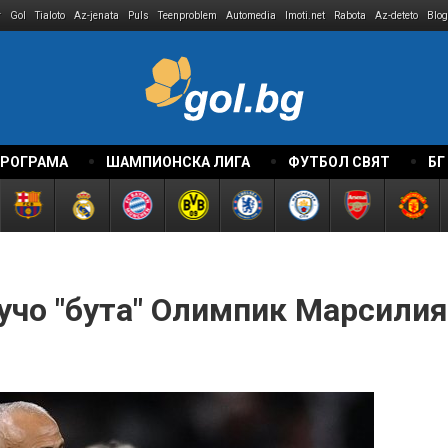
r
Gol
Tialoto
Az-jenata
Puls
Teenproblem
Automedia
Imoti.net
Rabota
Az-deteto
Blog
ПРОГРАМА
ШАМПИОНСКА ЛИГА
ФУТБОЛ СВЯТ
БГ
учо "бута" Олимпик Марсили