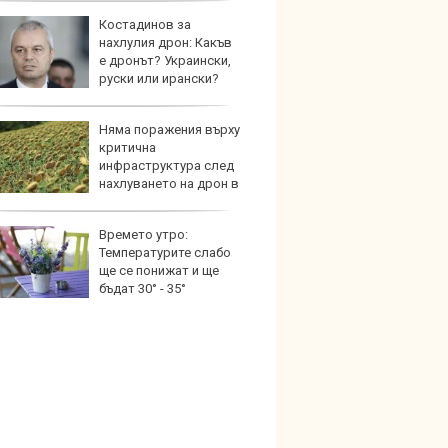
Костадинов за
Новат
нахлулия дрон: Какъв
Honda
е дронът? Украински,
индий
руски или ирански?
Няма поражения върху
Опасно
критична
остав
инфраструктура след
работ
нахлуването на дрон в
о ни
Времето утро:
По-бър
Температурите слабо
по-пре
ще се понижат и ще
Royce 
бъдат 30° - 35°
коли 