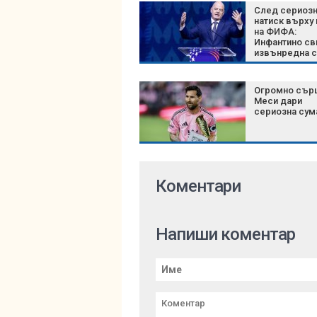
След сериоз
натиск върху
на ФИФА:
Инфантино св
извънредна 
на върха на
футбола
Огромно сър
Меси дари
сериозна сум
Коментари
Напиши коментар