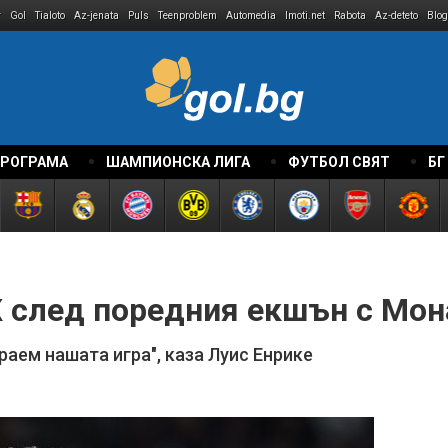
r
Gol
Tialoto
Az-jenata
Puls
Teenproblem
Automedia
Imoti.net
Rabota
Az-deteto
Blog
ПРОГРАМА
ШАМПИОНСКА ЛИГА
ФУТБОЛ СВЯТ
БГ
 след поредния екшън с Мон
аем нашата игра", каза Луис Енрике