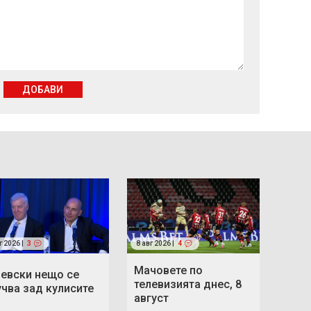
ДОБАВИ
г 2026 |
3
8 авг 2026 |
4
Мачовете по
Левски нещо се
телевизията днес, 8
учва зад кулисите
август