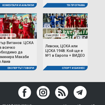
ТВ ПРОГРАМА
КОМЕНТАРИ И АНАЛИЗИ
г 2026 |
3
7 авг 2026 |
5
тър Витанов: ЦСКА
Левски, ЦСКА или
а всичко
ЦСКА 1948: Кой ще е
обходимо да
№1 в Европа + ВИДЕО
иминира Макаби
л Авив
СПОРТ И БИЗНЕС
ЕКСПЕРТЪТ ГОВОРИ