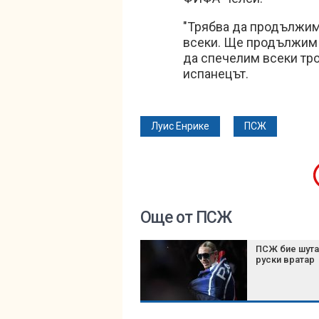
"Трябва да продължим 
всеки. Ще продължим 
да спечелим всеки тро
испанецът.
Луис Енрике
ПСЖ
Още от ПСЖ
ПСЖ бие шута
руски вратар