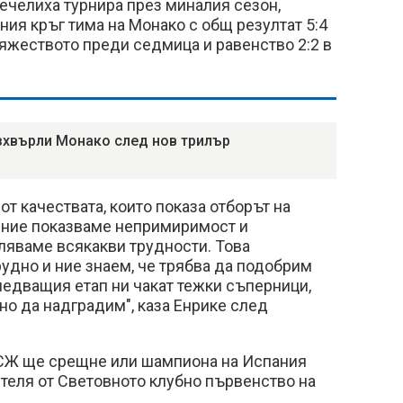
печелиха турнира през миналия сезон,
ия кръг тима на Монако с общ резултат 5:4
няжеството преди седмица и равенство 2:2 в
хвърли Монако след нов трилър
от качествата, които показа отборът на
н ние показваме непримиримост и
ляваме всякакви трудности. Това
рудно и ние знаем, че трябва да подобрим
ледващия етап ни чакат тежки съперници,
жно да надградим", каза Енрике след
СЖ ще срещне или шампиона на Испания
теля от Световното клубно първенство на