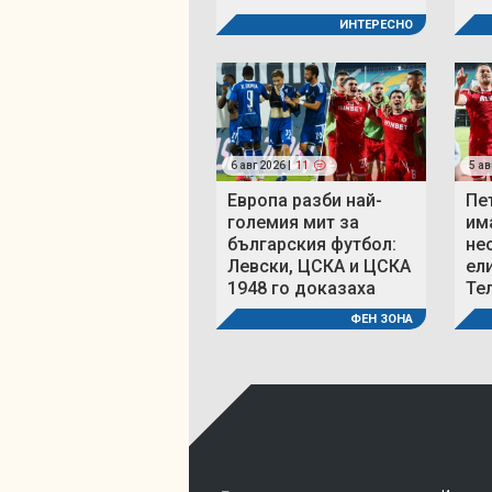
ИНТЕРЕСНО
6 авг 2026 |
11
5 ав
Европа разби най-
Пе
големия мит за
им
българския футбол:
не
Левски, ЦСКА и ЦСКА
ел
1948 го доказаха
Те
ФЕН ЗОНА