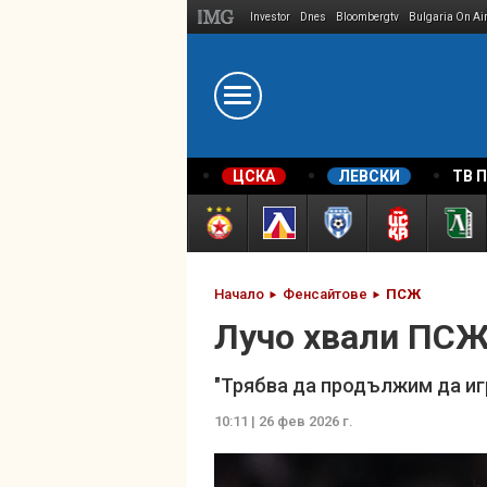
Investor
Dnes
Bloombergtv
Bulgaria On Ai
Megavselena.bg
ЦСКА
ЛЕВСКИ
ТВ 
Начало
Фенсайтове
ПСЖ
Лучо хвали ПСЖ
"Трябва да продължим да игр
10:11 | 26 фев 2026 г.