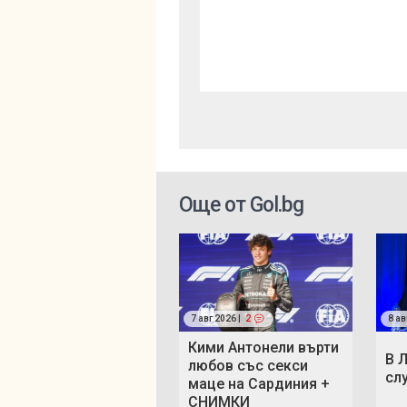
Още от Gol.bg
7 авг 2026 |
2
8 ав
Кими Антонели върти
В 
любов със секси
сл
маце на Сардиния +
СНИМКИ