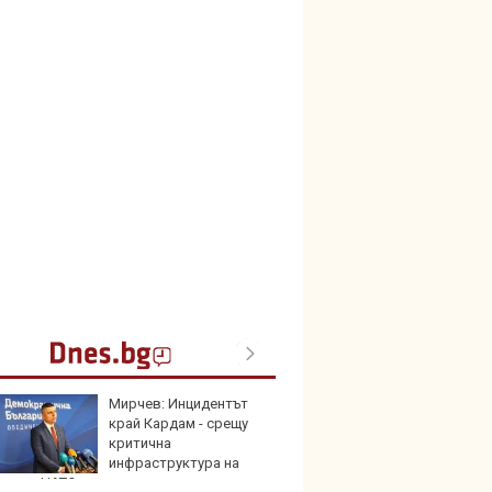
Мирчев: Инцидентът
Кой гу
край Кардам - срещу
нашес
критична
китай
инфраструктура на
ва от НАТО