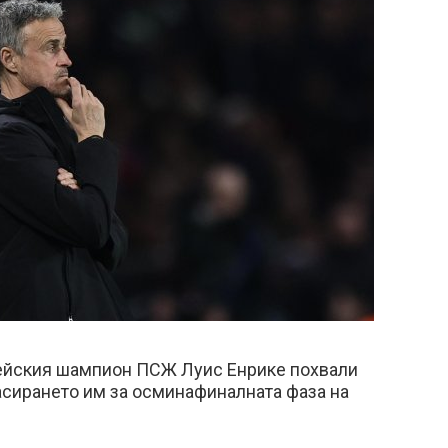
ейския шампион ПСЖ Луис Енрике похвали
асирането им за осминафиналната фаза на