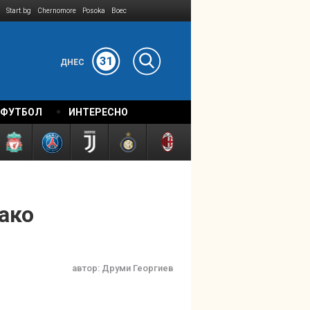
Start.bg
Chernomore
Posoka
Boec
31
ДНЕС
 ФУТБОЛ
ИНТЕРЕСНО
ако
автор:
Друми Георгиев