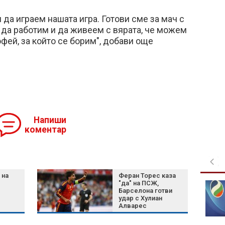
да играем нашата игра. Готови сме за мач с
да работим и да живеем с вярата, че можем
фей, за който се борим", добави още
Напиши
коментар
 на
Феран Торес каза
"да" на ПСЖ,
От любов към
Барселона готви
историята до
удар с Хулиан
професия: Пътят на
Алварес
антикваря Мартин
Калчев
държа