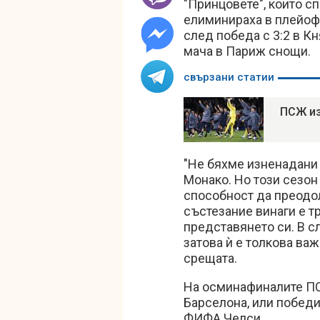
"Принцовете", които с
елиминираха в плейофн
след победа с 3:2 в К
мача в Париж снощи.
свързани статии
ПСЖ из
"Не бяхме изненадани 
Монако. Но този сезо
способност да преодо
състезание винаги е т
представянето си. В с
затова ѝ е толкова ва
срещата.
На осминафиналите П
Барселона, или победи
ФИФА Челси.