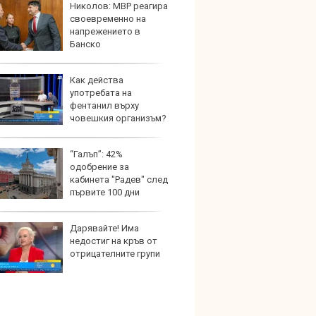
Николов: МВР реагира
Фасов
своевременно на
решав
напрежението в
еколо
Банско
Как действа
BMW п
употребата на
екрани
фентанил върху
човешкия организъм?
“Галъп”: 42%
Nissa
одобрение за
близо 
кабинета "Радев" след
резер
първите 100 дни
ление
Дарявайте! Има
Тази ч
недостиг на кръв от
износи
отрицателните групи
ремон