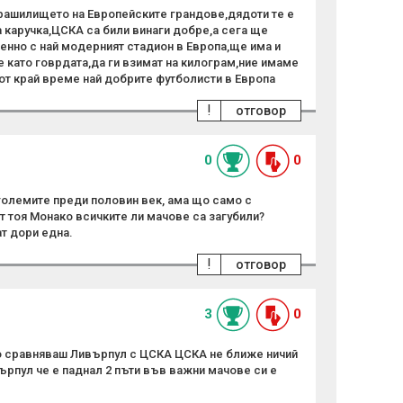
рашилището на Европейските грандове,дядоти те е
 каручка,ЦСКА са били винаги добре,а сега ще
енно с най модерният стадион в Европа,ще има и
е като говрдата,да ги взимат на килограм,ние имаме
от край време най добрите футболисти в Европа
!
отговор
0
0
 големите преди половин век, ама що само с
т тоя Монако всичките ли мачове са загубили?
т дори една.
!
отговор
3
0
що сравняваш Ливърпул с ЦСКА ЦСКА не ближе ничий
ърпул че е паднал 2 пъти във важни мачове си е