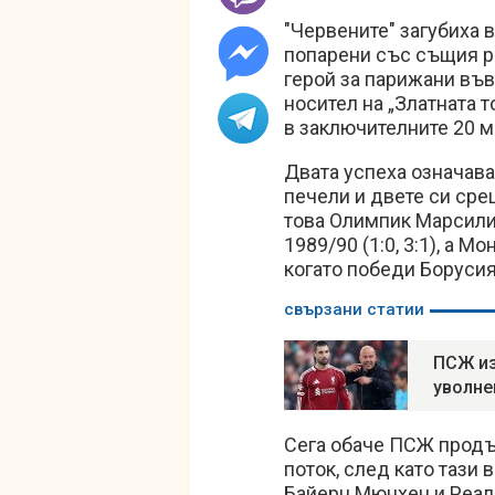
"Червените" загубиха в
попарени със същия ре
герой за парижани във
носител на „Златната 
в заключителните 20 м
Двата успеха означава
печели и двете си ср
това Олимпик Марсили
1989/90 (1:0, 3:1), а М
когато победи Борусия
свързани статии
ПСЖ из
уволне
Сега обаче ПСЖ продъ
поток, след като тази
Байерн Мюнхен и Реал 