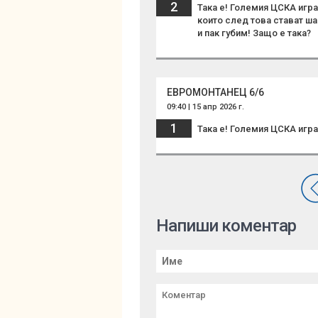
2
Така е! Големия ЦСКА играе
които след това стават ша
и пак губим! Защо е така?
ЕВРОМОНТАНЕЦ 6/6
09:40 | 15 апр 2026 г.
1
Така е! Големия ЦСКА игра
Напиши коментар