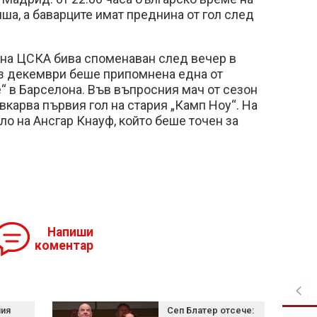
нша, а баварците имат преднина от гол след
она ЦСКА бива споменаван след вечер в
з декември беше припомнена една от
е“ в Барселона. Във въпросния мач от сезон
вкарва първия гол на стария „Камп Ноу“. На
ло на Ансгар Кнауф, който беше точен за
Напиши
коментар
ния
Сеп Блатер отсече: