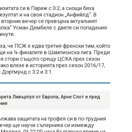
изитата си в Париж с 0:2, а снощи бяха
зултат и на своя стадион „Анфийлд“. В
 вторник вечер се превърна актуалният
топка“ Усман Дембеле с двете си попадения
инути.
ха, че ПСЖ е едва третия френски тим, който
ещи на ¼-финалите в Шампионска лига. Преди
я стори същото срещу ЦСКА през сезон
онако влезе в историята през сезон 2016/17,
 Дортмунд с 3:2 и 3:1.
рита Ливърпул от Европа, Арне Слот е пред
ние
лжава защитата на трофея си в по-трудния
 вечер ще научи съперника си измежду
Мадрид. 0т 22:00 часа българско време на