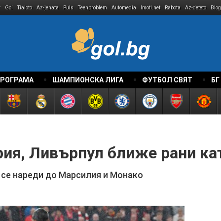
r
Gol
Tialoto
Az-jenata
Puls
Teenproblem
Automedia
Imoti.net
Rabota
Az-deteto
Blog
ПРОГРАМА
ШАМПИОНСКА ЛИГА
ФУТБОЛ СВЯТ
БГ
ия, Ливърпул ближе рани ка
се нареди до Марсилия и Монако