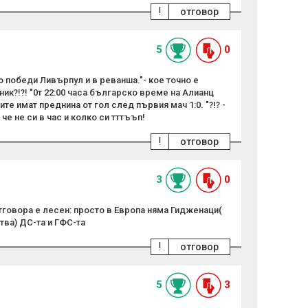
!
отговор
5
0
о победи Ливърпул и в реванша."- кое точно е
ник?!?! "0т 22:00 часа българско време на Алианц
те имат преднина от гол след първия мач 1:0. "?!? -
че не си в час и колко си тттъъп!
!
отговор
3
0
говора е лесен: просто в Европа няма Гидженаци(
тва) ДС-та и ГФС-та
!
отговор
5
3