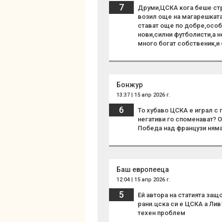
7
Друми,ЦСКА кога беше ст
возил още на магарешката
стават още по добре,особ
нови,силни футболисти,а н
много богат собственик,и 
Бонжур
13:37 | 15 апр 2026 г.
6
То хубаво ЦСКА е играл с
негативи го споменават? О
Победа над французи няма
Баш европееца
12:04 | 15 апр 2026 г.
5
Ей автора на статията за
рани.цска си е ЦСКА а Лив
техен проблем