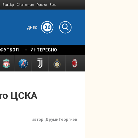
Start.bg
Chernomore
Posoka
Boec
36
ДНЕС
 ФУТБОЛ
ИНТЕРЕСНО
то ЦСКА
автор:
Друми Георгиев