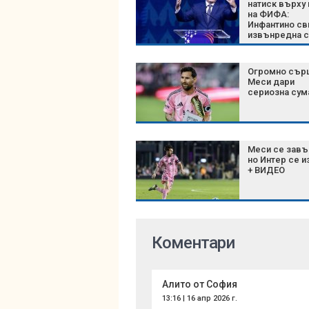
натиск върху
на ФИФА:
Инфантино св
извънредна 
на върха на
футбола
Огромно сър
Меси дари
сериозна сум
Меси се завъ
но Интер се 
+ ВИДЕО
Коментари
Алито от София
13:16 | 16 апр 2026 г.