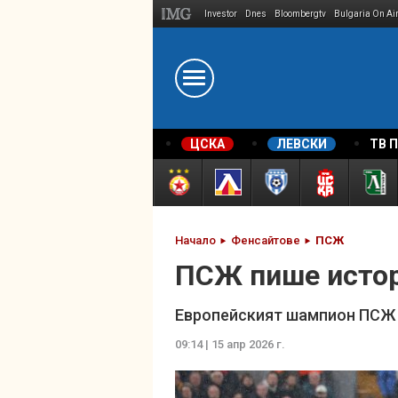
Investor
Dnes
Bloombergtv
Bulgaria On Ai
Megavselena.bg
ЦСКА
ЛЕВСКИ
ТВ 
Начало
Фенсайтове
ПСЖ
ПСЖ пише истор
Европейският шампион ПСЖ 
09:14 | 15 апр 2026 г.