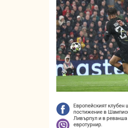
Европейският клубен 
постижение в Шампион
Ливърпул и в реванша
евротурнир.