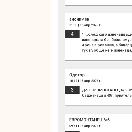
анонимен
11:05 | 15 апр 2026 г.
4
"....след като изненадващ
изненадата бе , баалламур
Арена е реванша, а баварци
тук въобще не е изненада, 
Одитор
10:14 | 15 апр 2026 г.
3
До: ЕВРОМОНТАНЕЦ 6/6- от
баджанаци и 40г. приятелс
ЕВРОМОНТАНЕЦ 6/6
09:41 | 15 апр 2026 г.