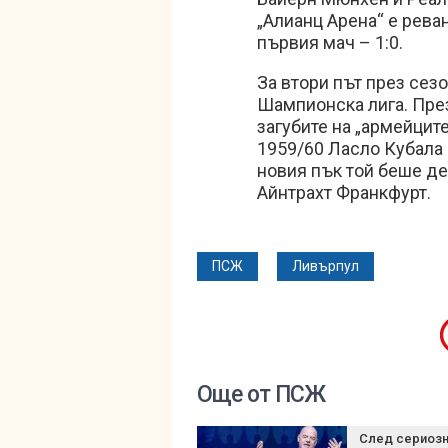
„Алианц Арена“ е рева
първия мач – 1:0.
За втори път през сез
Шампионска лига. Пре
загубите на „армейцит
1959/60 Ласло Кубала 
новия пък той беше де
Айнтрахт Франкфурт.
ПСЖ
Ливърпул
Още от ПСЖ
След сериоз