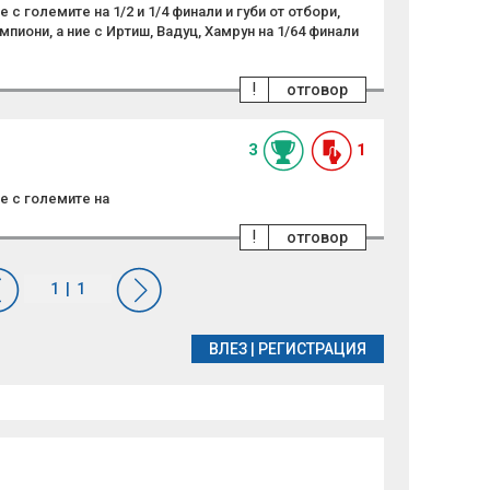
 с големите на 1/2 и 1/4 финали и губи от отбори,
мпиони, а ние с Иртиш, Вадуц, Хамрун на 1/64 финали
!
отговор
3
1
е с големите на
!
отговор
ВЛЕЗ
|
РЕГИСТРАЦИЯ