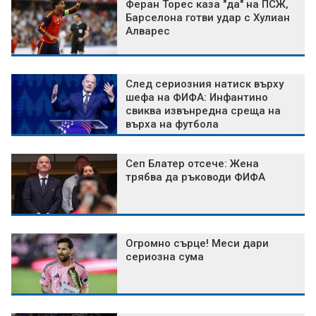
Феран Торес каза "да" на ПСЖ,
Барселона готви удар с Хулиан
Алварес
След сериозния натиск върху
шефа на ФИФА: Инфантино
свиква извънредна среща на
върха на футбола
Сеп Блатер отсече: Жена
трябва да ръководи ФИФА
Огромно сърце! Меси дари
сериозна сума