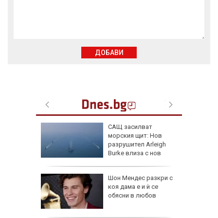
ДОБАВИ
личат
САЩ засилват
смет на 7
морския щит: Нов
разрушител Arleigh
Burke влиза с нов
противоракетен радар
Шон Мендес разкри с
за
коя дама е и ѝ се
анзитни
обясни в любов
зкия