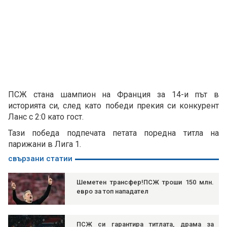
ПСЖ стана шампион на Франция за 14-и път в
историята си, след като победи прекия си конкурент
Ланс с 2:0 като гост.
Тази победа подпечата петата поредна титла на
парижани в Лига 1.
свързани статии
Шеметен трансфер!ПСЖ троши 150 млн.
евро за топ нападател
ПСЖ си гарантира титлата, драма за