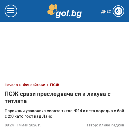
61
ДНЕС
Начало
Фенсайтове
ПСЖ
ПСЖ срази преследвача си и ликува с
титлата
Парижани узакониха своята титла №14 и пета поредна с бой
с 2:0 като гост над Ланс
08:24 | 14 май 2026 г.
автор:
Илиян Радков