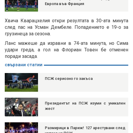
Европа във Франция
Хвича Кварацхелия откри резултата в 30-ата минута
след пас на Усман Дембеле. Попадението е 19-о за
грузинеца за сезона.
Ланс мажеше да изравни в 74-ата минута, но Сима
удари греда, а гол на Флориан Товен бе отменен
поради засада.
свързани статии
ПСЖ сериозно го закъса
Президентът на ПСЖ изуми с уникален
жест
Размирици в Париж! 127 арестувани след