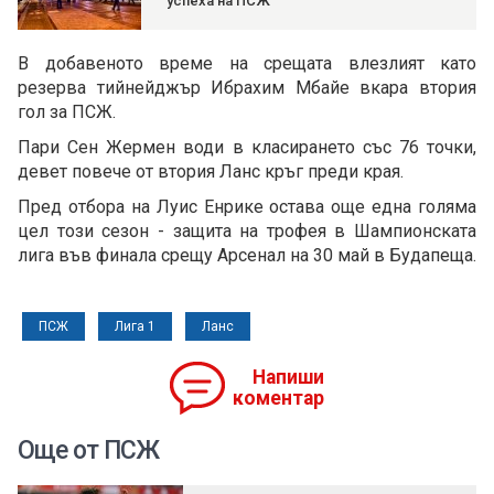
успеха на ПСЖ
В добавеното време на срещата влезлият като
резерва тийнейджър Ибрахим Мбайе вкара втория
гол за ПСЖ.
Пари Сен Жермен води в класирането със 76 точки,
девет повече от втория Ланс кръг преди края.
Пред отбора на Луис Енрике остава още една голяма
цел този сезон - защита на трофея в Шампионската
лига във финала срещу Арсенал на 30 май в Будапеща.
ПСЖ
Лига 1
Ланс
Напиши
коментар
Още от ПСЖ