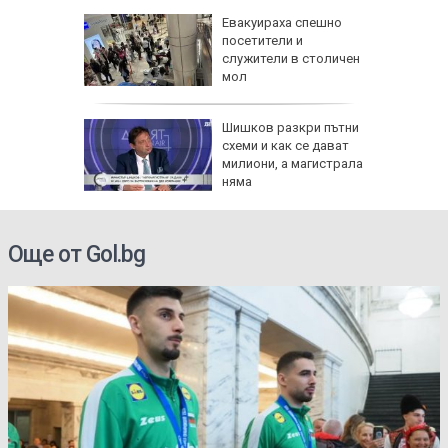
а в
Евакуираха спешно
артал
посетители и
ламъците
служители в столичен
 метра
мол
в:
Шишков разкри пътни
 на
схеми и как се дават
 по
милиони, а магистрала
няма
ти
Още от Gol.bg