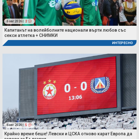
6 авг 2026 |
2
Капитанът на волейболните национали върти любов със
секси атлетка + СНИМКИ
ИНТЕРЕСНО
6 авг 2026 |
5
Крайно време беше! Левски и ЦСКА отново карат Европа да