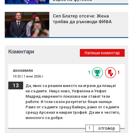
Сеп Блатер отсече: Жена
трябва да ръководи ФИФА
Коментари
Напиши коментар
анонимен
1
1
10:23 | 1 юни 2026 г.
13
Да, явно са решили вместо на играчи да плащат
на съдиите. Нищо ново, Уефалона и Уефал
Мадрид навремето показаха как стават тези
работи. И този сезон резултатът беше налице.
Рамо от съдиите срещу Байерн, рамо от съдиите
срещу Арсенал и накрая трофей. Да им е честито,
мноооого са добри.
!
отговор