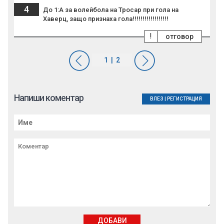
4
До 1:А за волейбола на Тросар при гола на
Хаверц, защо признаха гола!!!!!!!!!!!!!!!!!!
!
отговор
Напиши коментар
ВЛЕЗ
|
РЕГИСТРАЦИЯ
ДОБАВИ