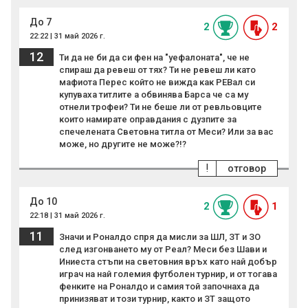
До 7
2
2
22:22 | 31 май 2026 г.
12
Ти да не би да си фен на "уефалоната", че не
спираш да ревеш от тях? Ти не ревеш ли като
мафиота Перес който не вижда как РЕВал си
купуваха титлите а обвинява Барса че са му
отнели трофеи? Ти не беше ли от ревльовците
които намирате оправдания с дузпите за
спечелената Световна титла от Меси? Или за вас
може, но другите не може?!?
!
отговор
До 10
2
1
22:18 | 31 май 2026 г.
11
Значи и Роналдо спря да мисли за ШЛ, ЗТ и ЗО
след изгонването му от Реал? Меси без Шави и
Иниеста стъпи на световния връх като най добър
играч на най големия футболен турнир, и от тогава
фенките на Роналдо и самия той започнаха да
принизяват и този турнир, както и ЗТ защото