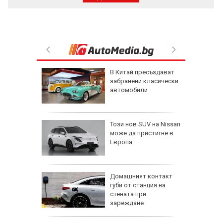
 след
В Китай пресъздават
HI: В
забранени класически
а
автомобили
паринг
Гасиев
л
Този нов SUV на Nissan
нът край
може да пристигне в
Европа
ова
Домашният контакт
н старт в
губи от станция на
стената при
зареждане