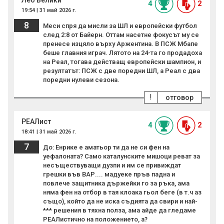
Лео Велики
4
2
19:54 | 31 май 2026 г.
8
Меси спря да мисли за ШЛ и европейски футбол
след 2:8 от Байерн. Оттам насетне фокусът му се
пренесе изцяло върху Аржентина. В ПСЖ Мбапе
беше главния играч. Лятото на 24-та го продадоха
на Реал, тогава действащ европейски шампион, и
резултатът: ПСЖ с две поредни ШЛ, а Реал с два
поредни нулеви сезона.
!
отговор
РЕАЛист
4
2
18:41 | 31 май 2026 г.
7
До: Енрике е аматьор ти да не си фен на
уефалоната? Само каталунските мишоци реват за
несъществуващи дузпи и им се привиждат
грешки във ВАР.... мадуеке пръв падна и
повлече защитника държейки го за ръка, ама
няма фен на отбор в тая клoaка гьол беге (в т.ч аз
също), който да не иска съдията да свири и най-
*** решения в тяхна полза, ама айде да гледаме
РЕАЛистично на положението, а?