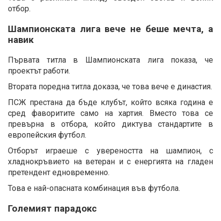
отбор.
Шампионската лига вече не беше мечта, а
навик
Първата титла в Шампионската лига показа, че
проектът работи.
Втората поредна титла доказа, че това вече е династия.
ПСЖ престана да бъде клубът, който всяка година е
сред фаворитите само на хартия. Вместо това се
превърна в отбора, който диктува стандартите в
европейския футбол.
Отборът играеше с увереността на шампион, с
хладнокръвието на ветеран и с енергията на гладен
претендент едновременно.
Това е най-опасната комбинация във футбола.
Големият парадокс