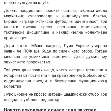
цялата култура на клуба.
Докато предишните проекти често се въртяха около
маркетинг, суперзвезди и индивидуален блясък,
Енрике изгради истинска футболна идентичност. Той
наложи висока преса, постоянна интензивност,
тактическа дисциплина и изключителна колективна
организация.
Дори когато Мбапе напусна, Луис Енрике уверено
заяви, че ПСЖ ще бъде по-силен като отбор. Тогава
мнозина се усмихваха скептично. Днес думите му
звучат като пророчество.
Той успя да направи нещо, което малцина треньори в
историята са постигали – да превърне клуб, обсебен от
индивидуални звезди, в безупречно функциониращ
колектив.
Луис Енрике не просто изгради шампионски отбор. Той
създаде футболен шедьовър.
Новото поколение донесе глад за успех