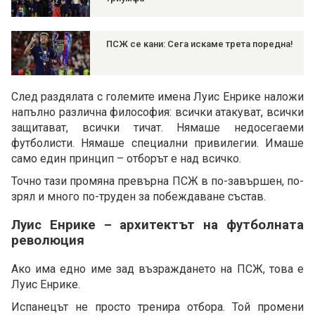
ПСЖ се кани: Сега искаме трета поредна!
След раздялата с големите имена Луис Енрике наложи
напълно различна философия: всички атакуват, всички
защитават, всички тичат. Нямаше недосегаеми
футболисти. Нямаше специални привилегии. Имаше
само един принцип – отборът е над всичко.
Точно тази промяна превърна ПСЖ в по-завършен, по-
зрял и много по-труден за побеждаване състав.
Луис Енрике – архитектът на футболната
революция
Ако има едно име зад възраждането на ПСЖ, това е
Луис Енрике.
Испанецът не просто тренира отбора. Той промени