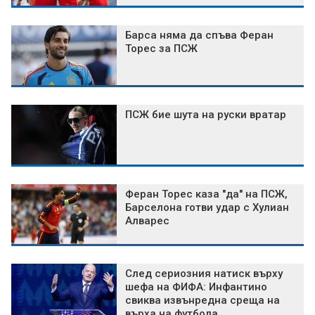
Барса няма да спъва Феран
Торес за ПСЖ
ПСЖ бие шута на руски вратар
Феран Торес каза "да" на ПСЖ,
Барселона готви удар с Хулиан
Алварес
След сериозния натиск върху
шефа на ФИФА: Инфантино
свиква извънредна среща на
върха на футбола