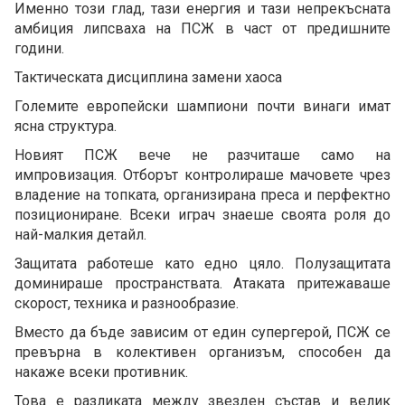
Именно този глад, тази енергия и тази непрекъсната
амбиция липсваха на ПСЖ в част от предишните
години.
Тактическата дисциплина замени хаоса
Големите европейски шампиони почти винаги имат
ясна структура.
Новият ПСЖ вече не разчиташе само на
импровизация. Отборът контролираше мачовете чрез
владение на топката, организирана преса и перфектно
позициониране. Всеки играч знаеше своята роля до
най-малкия детайл.
Защитата работеше като едно цяло. Полузащитата
доминираше пространствата. Атаката притежаваше
скорост, техника и разнообразие.
Вместо да бъде зависим от един супергерой, ПСЖ се
превърна в колективен организъм, способен да
накаже всеки противник.
Това е разликата между звезден състав и велик