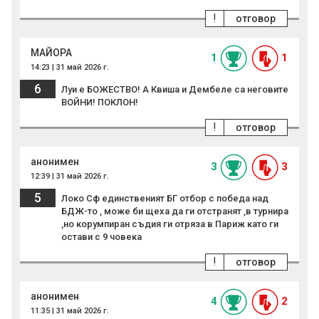
!
отговор
МАЙОPA
1
1
14:23 | 31 май 2026 г.
6
Луи е БОЖЕСТВО! А Квиша и Дембеле са неговите
ВОЙНИ! ПОКЛОН!
!
отговор
анонимен
3
3
12:39 | 31 май 2026 г.
5
Локо Сф единственият БГ отбор с победа над
БДЖ-то , може би щеха да ги отстранят ,в турнира
,но корумпиран съдия ги отряза в Париж като ги
остави с 9 човека
!
отговор
анонимен
4
2
11:35 | 31 май 2026 г.