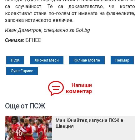
са случайност. Те са доказателство, че когато
колективът стане по-голям от имената на фланелките,
започва истинското величие.
Иван Димитров, специално за Gol.bg
Снимка:
БГНЕС
ПСЖ
Лионел Меси
Килиан Мбапе
Неймар
Луис Енрике
Напиши
коментар
Още от ПСЖ
Ман Юнайтед изпусна ПСЖ в
Швеция