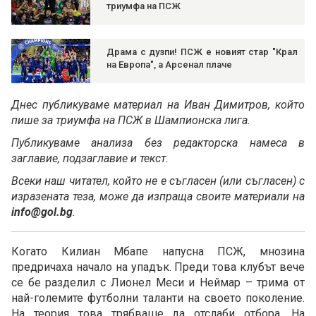
триумфа на ПСЖ
Драма с дузпи! ПСЖ е новият стар "Крал
на Европа", а Арсенал плаче
Днес публикуваме материал на Иван Димитров, който
пише за триумфа на ПСЖ в Шампионска лига.
Публикуваме анализа без редакторска намеса в
заглавие, подзаглавие и текст.
Всеки наш читател, който не е съгласен (или съгласен) с
изразената теза, може да изпраща своите материали на
info@gol.bg
.
Когато Килиан Мбапе напусна ПСЖ, мнозина
предричаха начало на упадък. Преди това клубът вече
се бе разделил с Лионел Меси и Неймар – трима от
най-големите футболни таланти на своето поколение.
На теория това трябваше да отслаби отбора. На