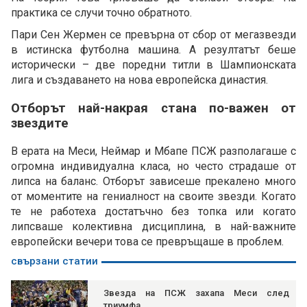
практика се случи точно обратното.
Пари Сен Жермен се превърна от сбор от мегазвезди
в истинска футболна машина. А резултатът беше
исторически – две поредни титли в Шампионската
лига и създаването на нова европейска династия.
Отборът най-накрая стана по-важен от
звездите
В ерата на Меси, Неймар и Мбапе ПСЖ разполагаше с
огромна индивидуална класа, но често страдаше от
липса на баланс. Отборът зависеше прекалено много
от моментите на гениалност на своите звезди. Когато
те не работеха достатъчно без топка или когато
липсваше колективна дисциплина, в най-важните
европейски вечери това се превръщаше в проблем.
свързани статии
Звезда на ПСЖ захапа Меси след
триумфа