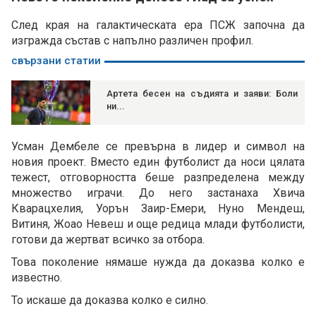
След края на галактическата ера ПСЖ започна да
изгражда състав с напълно различен профил.
свързани статии
Артета бесен на съдията и заяви: Боли
ни...
Усман Дембеле се превърна в лидер и символ на
новия проект. Вместо един футболист да носи цялата
тежест, отговорността беше разпределена между
множество играчи. До него застанаха Хвича
Кварацхелия, Уорън Заир-Емери, Нуно Мендеш,
Витиня, Жоао Невеш и още редица млади футболисти,
готови да жертват всичко за отбора.
Това поколение нямаше нужда да доказва колко е
известно.
То искаше да доказва колко е силно.