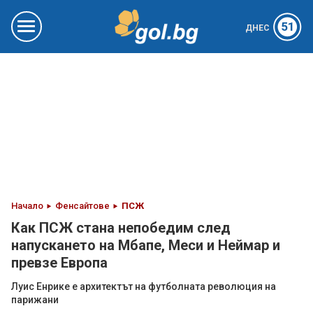
51
ДНЕС
Начало
Фенсайтове
ПСЖ
Как ПСЖ стана непобедим след
напускането на Мбапе, Меси и Неймар и
превзе Европа
Луис Енрике е архитектът на футболната революция на
парижани