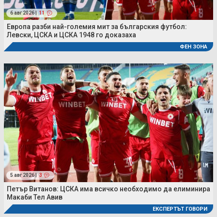
6 авг 2026 |
11
Европа разби най-големия мит за българския футбол:
Левски, ЦСКА и ЦСКА 1948 го доказаха
ФЕН ЗОНА
5 авг 2026 |
3
Петър Витанов: ЦСКА има всичко необходимо да елиминира
Макаби Тел Авив
ЕКСПЕРТЪТ ГОВОРИ