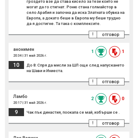
гроздето взе да става кисело за тези които не
могат да го стигнат. Роню стана голмайстор в
село Арабия и започна да иска Златната обувка на
Европа, а докато беше в Европа му беше трудно
да я достигне. Та така с комплексите.
!
отговор
анонимен
1
1
20:34 | 31 май 2026 г.
10
До 8: Спря да мисли за ШЛ още след напускането
на Шави и Иниеста.
!
отговор
Ламбо
2
0
20:17 | 31 май 2026 г.
9
Чак пък династия, поокапа се май, избърши се .
!
отговор