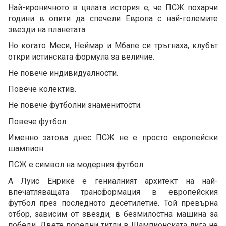
Най-ироничното в цялата история е, че ПСЖ похарчи
години в опити да спечели Европа с най-големите
звезди на планетата.
Но когато Меси, Неймар и Мбапе си тръгнаха, клубът
откри истинската формула за величие.
Не повече индивидуалности.
Повече колектив.
Не повече футболни знаменитости.
Повече футбол.
Именно затова днес ПСЖ не е просто европейски
шампион.
ПСЖ е символ на модерния футбол.
А Луис Енрике е гениалният архитект на най-
впечатляващата трансформация в европейския
футбол през последното десетилетие. Той превърна
отбор, зависим от звезди, в безмилостна машина за
победи. Двете поредни титли в Шампионската лига не