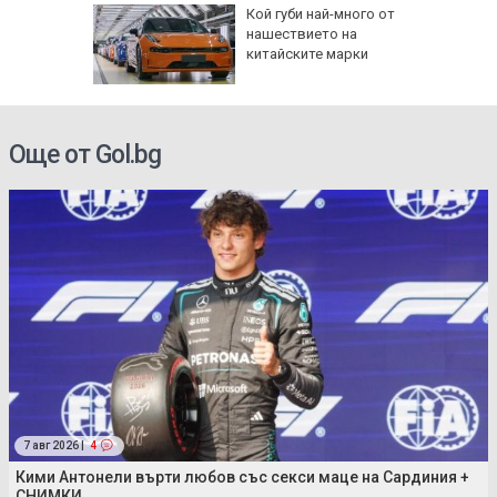
ра:
Кой губи най-много от
и
нашествието на
за
китайските марки
 щети от
Още от Gol.bg
7 авг 2026 |
4
Кими Антонели върти любов със секси маце на Сардиния +
СНИМКИ