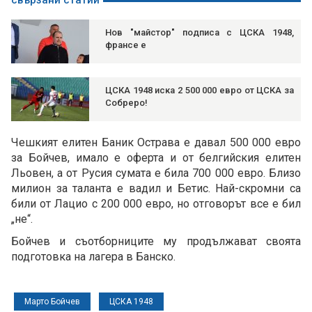
свързани статии
Нов "майстор" подписа с ЦСКА 1948,
франсе е
ЦСКА 1948 иска 2 500 000 евро от ЦСКА за
Собреро!
Чешкият елитен Баник Острава е давал 500 000 евро
за Бойчев, имало е оферта и от белгийския елитен
Льовен, а от Русия сумата е била 700 000 евро. Близо
милион за таланта е вадил и Бетис. Най-скромни са
били от Лацио с 200 000 евро, но отговорът все е бил
„не“.
Бойчев и съотборниците му продължават своята
подготовка на лагера в Банско.
Марто Бойчев
ЦСКА 1948