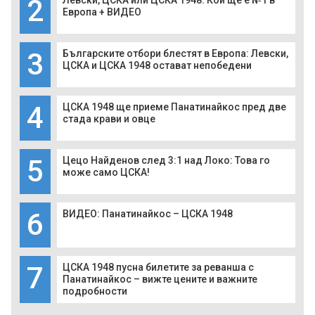
2
Левски, ЦСКА или ЦСКА 1948: Кой ще е №1 в
Европа + ВИДЕО
3
Българските отбори блестят в Европа: Левски,
ЦСКА и ЦСКА 1948 остават непобедени
4
ЦСКА 1948 ще приеме Панатинайкос пред две
стада крави и овце
5
Цецо Найденов след 3:1 над Локо: Това го
може само ЦСКА!
6
ВИДЕО: Панатинайкос – ЦСКА 1948
7
ЦСКА 1948 пусна билетите за реванша с
Панатинайкос – вижте цените и важните
подробности