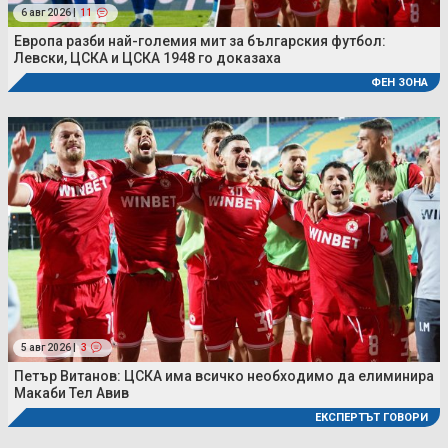
6 авг 2026 |
11
Европа разби най-големия мит за българския футбол:
Левски, ЦСКА и ЦСКА 1948 го доказаха
ФЕН ЗОНА
5 авг 2026 |
3
Петър Витанов: ЦСКА има всичко необходимо да елиминира
Макаби Тел Авив
ЕКСПЕРТЪТ ГОВОРИ