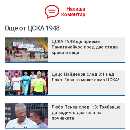
Напиши
коментар
Още от ЦСКА 1948
ЦСКА 1948 ще приеме
Панатинайкос пред две стада
крави и овце
Цецо Найденов след 3:1 над
Локо: Това го може само ЦСКА!
Любо Пенев след 1:3: Трябваше
да водим с два гола на
почивката