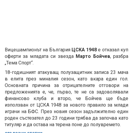
Вицешампионът на България
ЦСКА 1948
е отказал куп
оферти за младата си звезда
Марто Бойчев
, разбра
„Тема Спорт“.
18-годишният атакуващ полузащитник записа 23 мача
в елита през миналия сезон, като вкара един гол.
Основната причина за отрицателните отговори на
предложенията е, че, първо, те не са задоволявали
финансово клуба и второ, че Бойчев ще бъде
използван от ЦСКА 1948 за новото правило за млади
играчи на БФС. През новия сезон задължително един
роден състезател до 23 години трябва да започва като
титуляр и да остава на терена поне до полувремето.