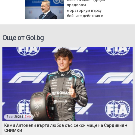
пасните
предложи
мораториум върху
бойните действия в
Украйна (ВИДЕО)
Още от Gol.bg
7 авг 2026 |
4
Кими Антонели върти любов със секси маце на Сардиния +
СНИМКИ