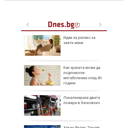
езопасно
Идеи за релакс за
рлеж
заети жени
равим,
Как храната може да
ичната
подпомогне
жбина
метаболизма след 40
години
артофи
Локализираха двата
кашкавал
пожара в Хасковско
: Как да
Хакан Фидан: Турция