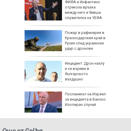
рофа с
ФИФА и Инфантино
 трима
отрекоха връзка
атвори
между него и бивша
колово
служителка на УЕФА
рселона"
Пожар в рафинерия в
се
Краснодарския край в
Роналд
Русия след украински
удар с дронове
 в
Инцидент: Дрон нахлу
и се взриви в
българското
о
въздушно
пространство
рна на
Посланикът на Израел
де
за инцидента в Банско:
ничен
Изолиран случай