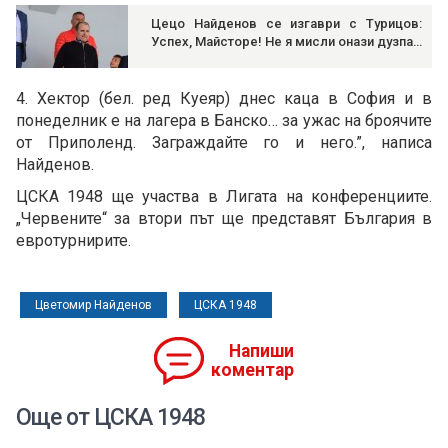
Цецо Найденов се изгаври с Турицов:
Успех, Майсторе! Не я мисли онази дузпа…
4. Хектор (бел. ред Куеяр) днес каца в София и в
понеделник е на лагера в Банско… за ужас на броячите
от Приполенд. Заграждайте го и него.”, написа
Найденов.
ЦСКА 1948 ще участва в Лигата на конференциите.
„Червените“ за втори път ще представят България в
евротурнирите.
Цветомир Найденов
ЦСКА 1948
Напиши
коментар
Още от ЦСКА 1948