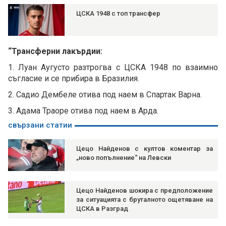
ЦСКА 1948 с топ трансфер
“Трансферни лакърдии:
1. Луан Аугусто разтрогва с ЦСКА 1948 по взаимно
съгласие и се прибира в Бразилия.
2. Садио Дембеле отива под наем в Спартак Варна.
3. Адама Траоре отива под наем в Арда.
свързани статии
Цецо Найденов с култов коментар за
„ново попълнение“ на Левски
Цецо Найденов шокира с предположение
за ситуацията с бруталното ощетяване на
ЦСКА в Разград