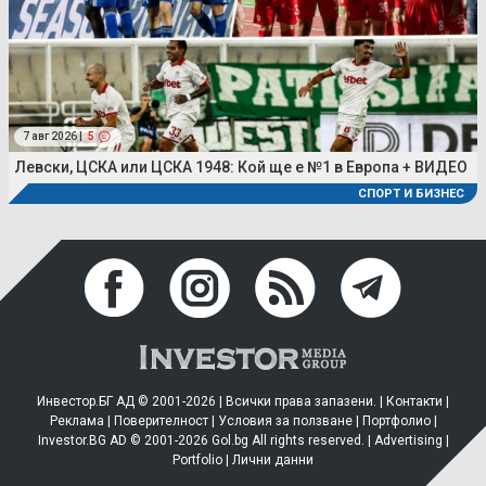
7 авг 2026 |
5
Левски, ЦСКА или ЦСКА 1948: Кой ще е №1 в Европа + ВИДЕО
СПОРТ И БИЗНЕС
Инвестор.БГ АД © 2001-2026 | Всички права запазени. |
Контакти
|
Реклама
|
Поверителност
|
Условия за ползване
|
Портфолио
|
Investor.BG AD © 2001-2026 Gol.bg All rights reserved. |
Advertising
|
Portfolio
|
Лични данни