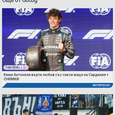
Още от Gol.bg
7 авг 2026 |
1
Кими Антонели върти любов със секси маце на Сардиния +
СНИМКИ
ИНТЕРЕСНО