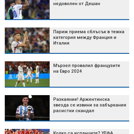
недоволен от Дешан
Париж приема сблъсък в тежка
категория между Франция и
Италия
Мързел провалил французите
на Евро 2024
Разкаяние! Аржентинска
звезда се извини за забъркания
расистки скандал
Колко са испанците? УЕФА