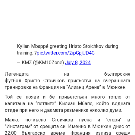
Kylian Mbappé greeting Hristo Stoichkov during
training. ?
pic.twitter.com/2ipGpjUD4G
— KMZ (@KM10Zone)
July 8, 2024
Легендата на българския
футбол Христо Стоичков присъства на вчерашната
тренировка на Франция на “Алианц Арена” в Мюнхен.
Той се появи и бе приветстван много топло от
капитана на “петлите” Килиан Мбапе, който веднага
отиде при него и двамата размениха няколко думи.
Малко по-късно Стоичков пусна и "стори" в
"Инстаграм" от срещата си. Именно в Мюнхен днес от
22:00 българско време Франция излиза срещу