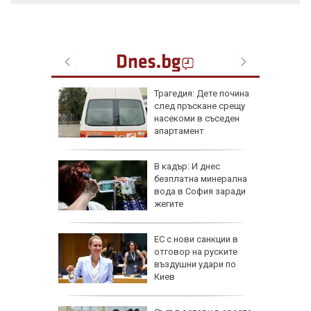
Трагедия: Дете почина
 8 август
след пръскане срещу
 Как
насекоми в съседен
те води
апартамент
ка на
 тона
В кадър: И днес
и
безплатна минерална
а
вода в София заради
ългария
жегите
 отряза
ЕС с нови санкции в
чи
отговор на руските
въздушни удари по
е
Киев