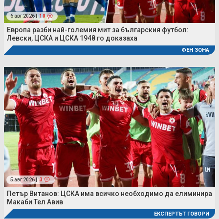
6 авг 2026 |
10
Европа разби най-големия мит за българския футбол:
Левски, ЦСКА и ЦСКА 1948 го доказаха
ФЕН ЗОНА
5 авг 2026 |
3
Петър Витанов: ЦСКА има всичко необходимо да елиминира
Макаби Тел Авив
ЕКСПЕРТЪТ ГОВОРИ