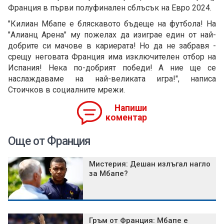
Франция в първи полуфинален сблъсък на Евро 2024.
"Килиан Мбапе е бляскавото бъдеще на футбола! На
"Алианц Арена" му пожелах да изиграе един от най-
добрите си мачове в кариерата! Но да не забравя -
срещу неговата Франция има изключителен отбор на
Испания! Нека по-добрият победи! А ние ще се
наслаждаваме на най-великата игра!", написа
Стоичков в социалните мрежи.
Напиши
коментар
Още от Франция
Мистерия: Дешан излъгал нагло
за Мбапе?
Гръм от Франция: Мбапе е