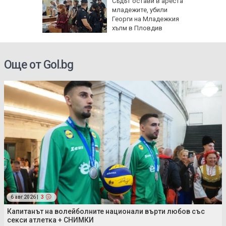
арежда
Съдът остави в ареста
китайски
младежите, убили
0 и 16
Георги на Младежкия
хълм в Пловдив
Още от Gol.bg
6 авг 2026 |
3
Капитанът на волейболните национали върти любов със
секси атлетка + СНИМКИ