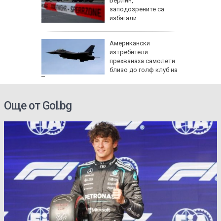
ради
Берлин,
н
заподозрените са
избягали
очти е
Американски
ето си
изтребители
прехванаха самолети
близо до голф клуб на
Тръмп
Още от Gol.bg