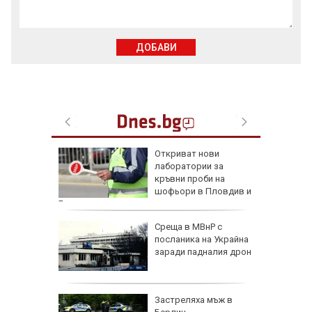
ДОБАВИ
 отвори
Откриват нови
ток без
лаборатории за
от САЩ
кръвни проби на
шофьори в Пловдив и
Бургас
акрая
Среща в МВнР с
-
посланика на Украйна
ична
заради падналия дрон
ания
а над 1
Застреляха мъж в