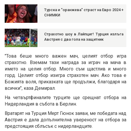
Турска и "оранжева" страст на Евро 2024 +
СНИМКИ
Страхотно шоу в Лайпциг! Турция излъга
Австрия с два гола на защитник
"Това беше много важен мач, целият отбор игра
страхотно. Вземам тази награда за играч на мача в
името на целия отбор. Много съм щастлив и много
горд. Целият отбор изигра страхотен мач. Ако това е
Божията воля, приказката ще продължи, благодаря на
всички", каза Демирал.
На четвъртфиналите турците ще срещнат отбора на
Нидерландия в събота в Берлин.
Вратарят на Турция Мерт Гюнок заяви, ме победата над
Австрия е дала допълнителна увереност на отбора за
предстоящия сблъсък с нидерландците.