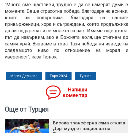
"Много сме щастливи, трудно е да се намерят думи в
момента. Беше страхотна победа, благодаря на всички,
които ни подкрепиха, благодаря на нашите
привърженици, хора и съграждани, които продължиха
да ни подкрепят и се молеха за нас . Имаме още дълъг
път да извървим, ако е Божията воля, ще стигнем до
самия край. Вярваме в това. Тази победа ни изведе на
следващото ниво по отношение на морал и
увереност", каза Гюнок.
Мерих Демирал
Евро 2024
Турция
Напиши
коментар
Още от Турция
Висока трансферна сума отказа
Дортмунд от национал на