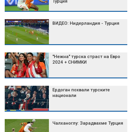
Турция
ВИДЕО: Нидерландия - Турция
"Нежна" турска страст на Евро
2024 + СНИМКИ
Ердоган похвали турските
национали
Чалханоглу: Зарадвахме Турция