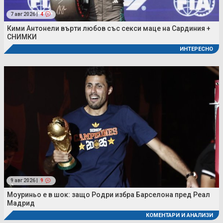
7 авг 2026 |
4
Кими Антонели върти любов със секси маце на Сардиния +
СНИМКИ
ИНТЕРЕСНО
9 авг 2026 |
9
Моуриньо е в шок: защо Родри избра Барселона пред Реал
Мадрид
КОМЕНТАРИ И АНАЛИЗИ