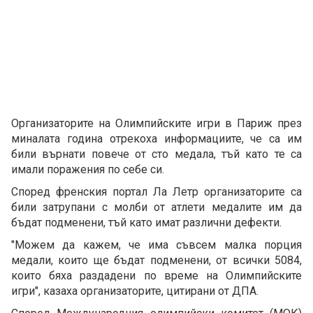
Организаторите на Олимпийските игри в Париж през
миналата година отрекоха информациите, че са им
били върнати повече от сто медала, тъй като те са
имали поражения по себе си.
Според френския портал Ла Летр организаторите са
били затрупани с молби от атлети медалите им да
бъдат подменени, тъй като имат различни дефекти.
"Можем да кажем, че има съвсем малка порция
медали, които ще бъдат подменени, от всички 5084,
които бяха раздадени по време на Олимпийските
игри", казаха организаторите, цитирани от ДПА.