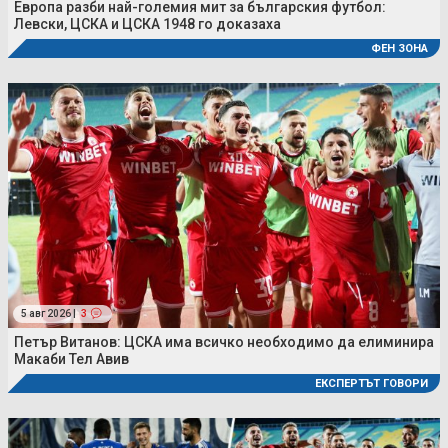
Европа разби най-големия мит за българския футбол:
Левски, ЦСКА и ЦСКА 1948 го доказаха
ФЕН ЗОНА
5 авг 2026 |
3
Петър Витанов: ЦСКА има всичко необходимо да елиминира
Макаби Тел Авив
ЕКСПЕРТЪТ ГОВОРИ