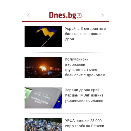
че
Украйна: България не е
е
била цел на падналия
он към
дрон
и чичо
Колумбийски
ол в
въоръжени
дско
групировки търсят
боен опит с дронове в
Украйна
арва
Заради дрона край
имптоми
Кардам: МВнР извика
украинския посланик
е
: В
УЕФА наложи 23 000
чти
евро глоба на Левски