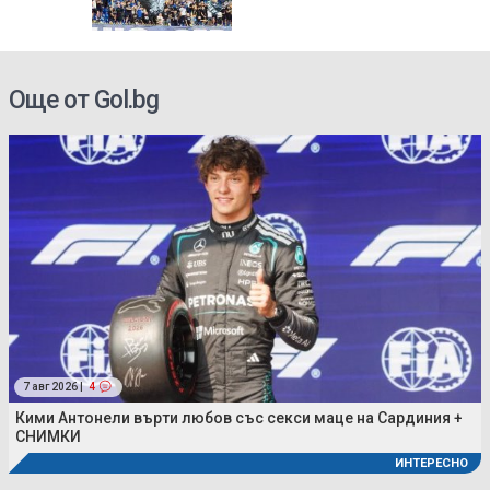
а си
инги за
Още от Gol.bg
7 авг 2026 |
4
Кими Антонели върти любов със секси маце на Сардиния +
СНИМКИ
ИНТЕРЕСНО