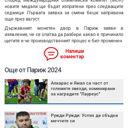
Според Международния олимпийски комитет (МОК)
новите медали ще бъдат изпратени през следващите
седмици. Първата заявка за смяна беше направена
още през август.
Държавният монетен двор в Париж заяви в
изявление, че се опитва да разбере какво е причинило
щетите и че производственият процес е бил променен.
Напиши
коментар
Още от Париж 2024
Алкарас и Ямал са част от
големите звезди, номинирани
за наградите "Лауреус"
Ружди Ружди: Успях да сбъдна
мечтите си