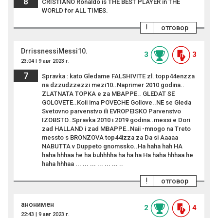
8
CRISTIANO Ronaldo is THE BEST PLAYER in THE
WORLD for ALL TIMES.
!
отговор
DrrissnessiMessi10.
3
3
23:04 | 9 авг 2023 г.
7
Spravka : kato Gledame FALSHIVITE zl. topp44enzza
na dzzudzzezzi mezi10..Naprimer 2010 godina..
ZLATNATA TOPKA e za MBAPPE.. GLEDAT SE
GOLOVETE..Koii ima POVECHE Gollove..NE se Gleda
Svetovno parvenstvo ili EVROPEISKO Parvenstvo
IZOBSTO..Spravka 2010 i 2019 godina..messi e Dori
zad HALLAND i zad MBAPPE..Naii -mnogo na Treto
messto s BRONZOVA top44izza za Da si Aaaaa
NABUTTA v Duppeto gnomssko..Ha haha hah HA
haha hhhaa he ha buhhhha ha ha ha Ha haha hhhaa he
haha hhhaa ... ... ... ... ... ... ..
!
отговор
анонимен
2
4
22:43 | 9 авг 2023 г.