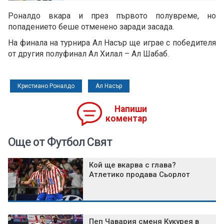
Роналдо вкара и през първото полувреме, но
попадението беше отменено заради засада.
На финала на турнира Ал Насър ще играе с победителя
от другия полуфинал Ал Хилал – Ал Шабаб.
Кристиано Роналдо
Ал Насър
Напиши
коментар
Още от Футбол Свят
Кой ще вкарва с глава?
Атлетико продава Сьорлот
Пеп Чавария сменя Кукурея в