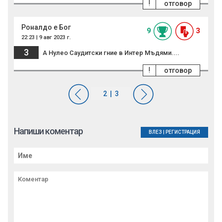
!
отговор
Роналдо е Бог
9
3
22:23 | 9 авг 2023 г.
3
А Нулео Саудитски гние в Интер Мъдями....
!
отговор
Напиши коментар
ВЛЕЗ
|
РЕГИСТРАЦИЯ