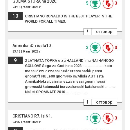
GOLMAISTORA na 2020.
5
3
23:15 | 9 авг 2023 г.
10
CRISTIANO RONALDO IS THE BEST PLAYER IN THE
WORLD FOR ALL TIMES.
!
отговор
AmerikanDrrissla10 .
3
3
23:12 | 9 авг 2023 г.
9
ZLATNATA TOPKA e za HALLAND ima NAI -MNOGO
GOLLOVE Sega za Godinata 2023 .... .... .... .... kato
messi dzzudzzessi pedderessi naddupessi
gnomOff NULe00 gnom44o invAllida AUTissta
AmirikaNetza Laiinnanezza messi gnommessi
gnomsski katunsski burzzalunsski katalunsski .... ....
Nali si SPOMNATE 2010 .... .... .... ....
!
отговор
CRISTIANO R7. is N1.
3
3
23:07 | 9 авг 2023 г.