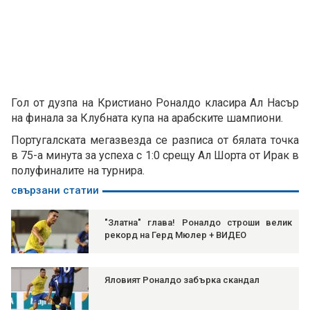
Гол от дузпа на Кристиано Роналдо класира Ал Насър
на финала за Клубната купа на арабските шампиони.
Португалската мегазвезда се разписа от бялата точка
в 75-а минута за успеха с 1:0 срещу Ал Шорта от Ирак в
полуфиналите на турнира.
свързани статии
"Златна" глава! Роналдо строши велик
рекорд на Герд Мюлер + ВИДЕО
Яловият Роналдо забърка скандал