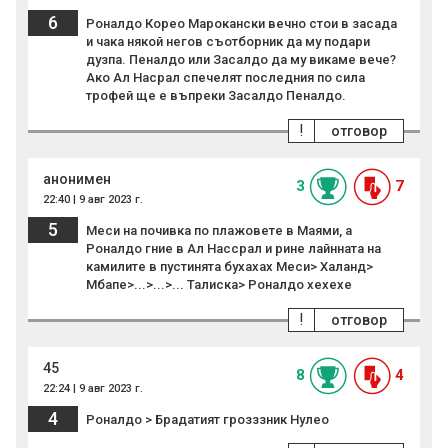
6
Роналдо Корео Марокански вечно стои в засада
и чака някой негов съотборник да му подари
дузпа. Пеналдо или Засалдо да му викаме вече?
Ако Ал Насрал спечелят последния по сила
трофей ще е въпреки Засалдо Пеналдо.
!
отговор
анонимен
3
7
22:40 | 9 авг 2023 г.
5
Меси на почивка по плажовете в Маями, а
Роналдо гние в Ал Нассрал и рине лайнната на
камилите в пустинята бухахах Меси> Халанд>
Мбапе>...>...>... Талиска> Роналдо хехехе
!
отговор
45
8
4
22:24 | 9 авг 2023 г.
4
Роналдо > Брадатият грозззник Нулео