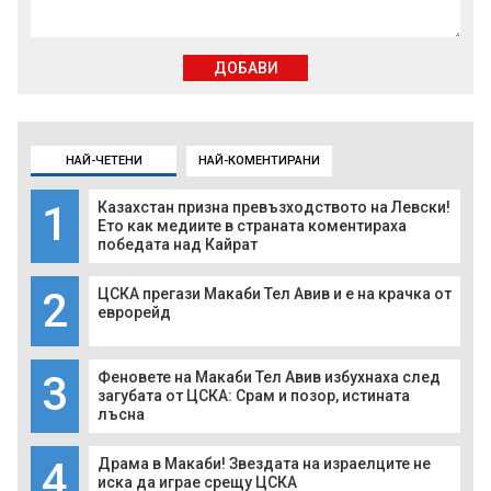
ДОБАВИ
НАЙ-ЧЕТЕНИ
НАЙ-КОМЕНТИРАНИ
1
Казахстан призна превъзходството на Левски!
Ето как медиите в страната коментираха
победата над Кайрат
2
ЦСКА прегази Макаби Тел Авив и е на крачка от
еврорейд
3
Феновете на Макаби Тел Авив избухнаха след
загубата от ЦСКА: Срам и позор, истината
лъсна
4
Драма в Макаби! Звездата на израелците не
иска да играе срещу ЦСКА