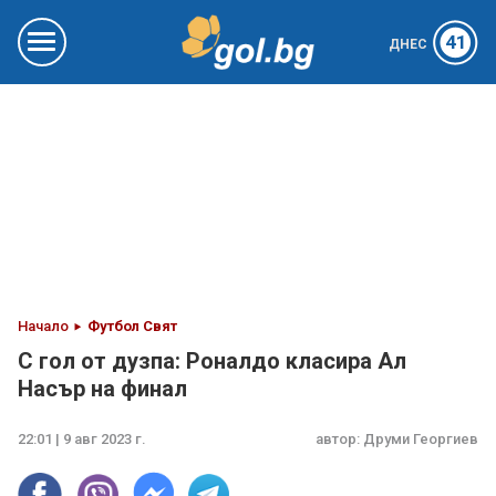
41
ДНЕС
Начало
Футбол Свят
С гол от дузпа: Роналдо класира Ал
Насър на финал
22:01 | 9 авг 2023 г.
автор:
Друми Георгиев