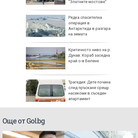
"Златните мостове"
ова
Рядка спасителна
 млн.
операция в
а на
Антарктида в разгара
н
на зимата
ъса
Критичното ниво на р.
жаха
Дунав: Кораб заседна
ай Видин
край о-в Белене
Трагедия: Дете почина
 8 август
след пръскане срещу
 Как
насекоми в съседен
те води
апартамент
ка на
Още от Gol.bg