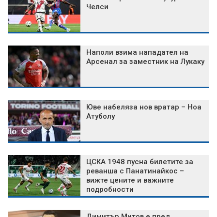
Челси
Наполи взима нападател на
Арсенал за заместник на Лукаку
Юве набеляза нов вратар – Ноа
Атуболу
ЦСКА 1948 пусна билетите за
реванша с Панатинайкос –
вижте цените и важните
подробности
Димитър Митов е пред