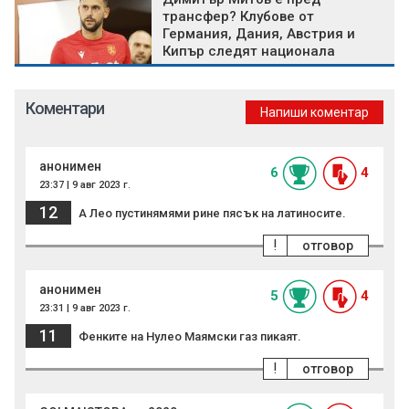
трансфер? Клубове от
Германия, Дания, Австрия и
Кипър следят национала
Коментари
Напиши коментар
анонимен
6
4
23:37 | 9 авг 2023 г.
12
А Лео пустинямями рине пясък на латиносите.
!
отговор
анонимен
5
4
23:31 | 9 авг 2023 г.
11
Фенките на Нулео Маямски газ пикаят.
!
отговор