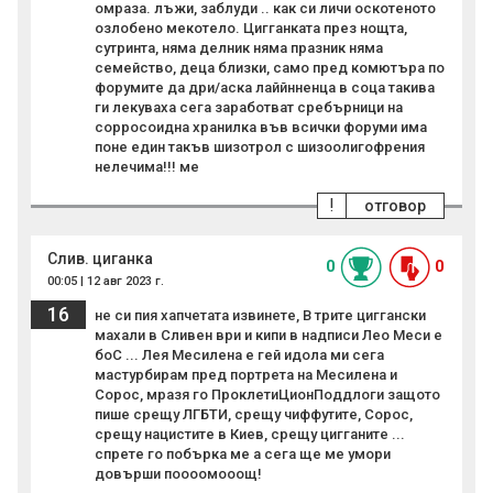
омраза. лъжи, заблуди .. как си личи оскотеното
озлобено мекотело. Цигганката през нощта,
сутринта, няма делник няма празник няма
семейство, деца близки, само пред комютъра по
форумите да дри/аска лаййнненца в соца такива
ги лекуваха сега заработват сребърници на
сорросоидна хранилка във всички форуми има
поне един такъв шизотрол с шизоолигофрения
нелечима!!! ме
!
отговор
Слив. циганка
0
0
00:05 | 12 авг 2023 г.
16
не си пия хапчетата извинете, В трите циггански
махали в Сливен ври и кипи в надписи Лео Меси е
боС ... Лея Месилена е гей идола ми сега
мастурбирам пред портрета на Месилена и
Сорос, мразя го ПроклетиЦионПоддлоги защото
пише срещу ЛГБТИ, срещу чиффутите, Сорос,
срещу нацистите в Киев, срещу цигганите ...
спрете го побърка ме а сега ще ме умори
довърши поооомооощ!