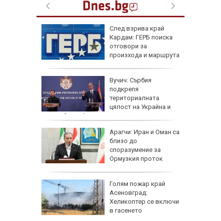
тобус
След взрива край
акти,
Кардам: ГЕРБ поиска
TikTok
отговори за
произхода и маршрута
на дрона
 в
Вучич: Сърбия
 е да
подкрепя
териториалната
иск от
цялост на Украйна и
европейския ѝ път
и на
Арагчи: Иран и Оман са
ените
близо до
етне
споразумение за
иберат у
Ормузкия проток
Голям пожар край
 се със
Асеновград:
есечни
Хеликоптер се включи
ракети
в гасенето