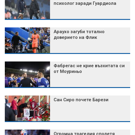
психолог заради Гуардиола
Араухо загуби тотално
доверието на Флик
Фабрегас не крие възхитата си
от Моуриньо
Сан Сиро почете Барези
Огромна трагедия сполетя