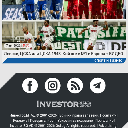
7 авг 2026 |
5
Левски, ЦСКА или ЦСКА 1948: Кой ще е №1 в Европа + ВИДЕО
СПОРТ И БИЗНЕС
Инвестор.БГ АД © 2001-2026 | Всички права запазени. |
Контакти
|
Реклама
|
Поверителност
|
Условия за ползване
|
Портфолио
|
Investor.BG AD © 2001-2026 Gol.bg All rights reserved. |
Advertising
|