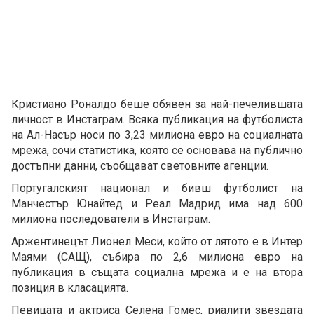
Кристиано Роналдо беше обявен за най-печелившата
личност в Инстаграм. Всяка публикация на футболиста
на Ал-Насър носи по 3,23 милиона евро на социалната
мрежа, сочи статистика, която се основава на публично
достъпни данни, съобщават световните агенции.
Португалският национал и бивш футболист на
Манчестър Юнайтед и Реал Мадрид има над 600
милиона последователи в Инстаграм.
Аржентинецът Лионел Меси, който от лятото е в Интер
Маями (САЩ), събира по 2,6 милиона евро на
публикация в същата социална мрежа и е на втора
позиция в класацията.
Певицата и актриса Селена Гомес, риалити звездата