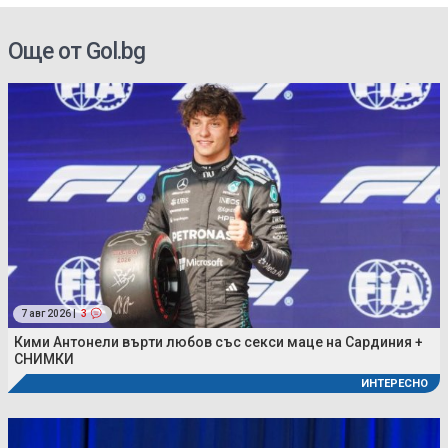
Още от Gol.bg
7 авг 2026 |
3
Кими Антонели върти любов със секси маце на Сардиния +
СНИМКИ
ИНТЕРЕСНО