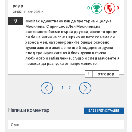
родр
0
0
23:55 | 11 авг 2023 г.
9
Мислех единствено как да прегърна и целуна
Месилена. С принцеса Лея Месилена,на
световното бяхме първи дружки, иначе тя преди
си беше интимна със Серхио но като го няма си
хареса мен, на тренировките биеше основно
дузпи защото знаеше че ще й подаряват дузпи
след тренировките аз й биех дузпи в гъзза
любимото й забавление, също и след мачовете я
прасках да разпуска от напрежението.
!
отговор
Напиши коментар
ВЛЕЗ
|
РЕГИСТРАЦИЯ