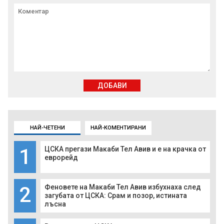
ДОБАВИ
НАЙ-ЧЕТЕНИ
НАЙ-КОМЕНТИРАНИ
1
ЦСКА прегази Макаби Тел Авив и е на крачка от
еврорейд
2
Феновете на Макаби Тел Авив избухнаха след
загубата от ЦСКА: Срам и позор, истината
лъсна