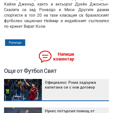
Кайли Дженър, както и актьорът Дуейн Джонсън-
Скалата са зад Роналдо и Меси. Другите двама
спортисти в топ 20 на тази класация са: бразилският
футболен национал Неймар и индийският състезател
по крикет Вират Коли.
Роналдо
Напиши
коментар
Още от Футбол Свят
Официално: Рома задържа
капитана си с нов договор
Нунес потърсил помощ от