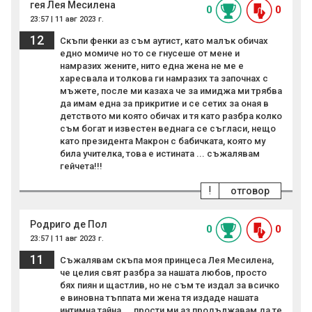
гея Лея Месилена
0
0
23:57 | 11 авг 2023 г.
12
Скъпи фенки аз съм аутист, като малък обичах
едно момиче но то се гнусеше от мене и
намразих жените, нито една жена не ме е
харесвала и толкова ги намразих та започнах с
мъжете, после ми казаха че за имиджа ми трябва
да имам една за прикритие и се сетих за оная в
детството ми която обичах и тя като разбра колко
съм богат и известен веднага се съгласи, нещо
като президента Макрон с бабичката, която му
била учителка, това е истината ... съжалявам
гейчета!!!
!
отговор
Родриго де Пол
0
0
23:57 | 11 авг 2023 г.
11
Съжалявам скъпа моя принцеса Лея Месилена,
че целия свят разбра за нашата любов, просто
бях пиян и щастлив, но не съм те издал за всичко
е виновна тъппата ми жена тя издаде нашата
интимна тайна ... прости ми аз продължавам да те