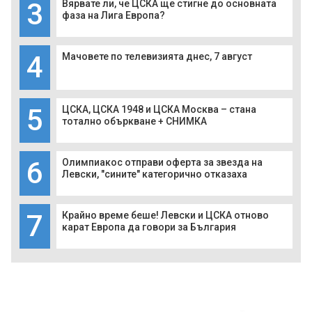
3
Вярвате ли, че ЦСКА ще стигне до основната
фаза на Лига Европа?
4
Мачовете по телевизията днес, 7 август
5
ЦСКА, ЦСКА 1948 и ЦСКА Москва – стана
тотално объркване + СНИМКА
6
Олимпиакос отправи оферта за звезда на
Левски, "сините" категорично отказаха
7
Крайно време беше! Левски и ЦСКА отново
карат Европа да говори за България