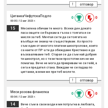
!
отговор
ЦиганкаЧифутскаПодло
0
0
00:05 | 12 авг 2023 г.
15
Месилена обичам те много. Всеки ден докато
паса овцете си бъркам в гъзза с тоягата и си
мисля за теб. Мечтая си ти да си тоягата но
въобще не знаеш че съществувам. Аз просто
съм един от многото платени шизотролове, които
са наети от ПР-а ти да обиждаме Кристиано и да
възхваляваме теб. Старая се да съм най добрия
ти шизотрол, но с тези твои простотии хич не ми
помагаш. Вече не мога да прикривам че си гейй, а
сега и предател стана. Виждам че си падаш по
цигганки, вземи ме при теб моля те.
!
отговор
Меси розова фланелка
0
0
00:04 | 12 авг 2023 г.
14
Вече съм в свои води и ми потръгна в любовта,