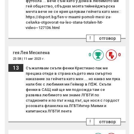
футбола ... вече съм като у дома в любимото ми
гей общество, сбъднах моята тийнейджърска
мечта вече не се крия целувам гейчета като мен :
https://dsport.bg/fen-v-maami-pomoli-mesi-za-
celuvka-otgovorat-na-leo-stana-totalen-hit-
video~127136.html
!
отговор
гея Лея Месилена
0
0
23:58 | 11 авг 2023 г.
13
Съжалявам скъпи фенки Кристиано пак ме
прецака отиде в страна където има смъртно
наказание за гейчета като мен ... но какво ми пука
нали бях с любимия ми Геймар в П$Ж. Скъпи
фенки в САЩ най ще ми подхожда там се
развява любимото ми знаме ЛГБТИ по
стадионите и по път и над път, ще нося с гордост
розовата фланелка на ЛГБТИнтер Маями и
капитанска ЛГБТИ лента
!
отговор