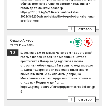
обичам все така силно, страстно и съм винаги
готов да те лашкам безспир ...
https://***.gol.bg/a/616-arzhentina-katar-
2022/362206-piyan-i-shtastliv-de-pol-obarkal-zhena-
si-s-leo-mesi
!
отговор
Серхио Агуеро
0
0
23:57 | 11 авг 2023 г.
10
Щастлив съм от факта, че аз съм първата и най
голяма любов на гея Лея Месилена. Затова
пристигнах в Катар за да вдъхновя моята
страстна любовница да й върви по мед и масло
... След подарената ни световна титла много
пихме бях пиян не си спомням добре, но
Месилена ми се разсърди защото много пия и
отиде при Родриго де Пол ...
https://i.ytimg.com/vi/f7tPBgRgyas/maxresdefault.jp
g
!
отговор