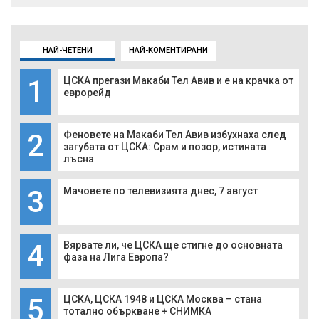
НАЙ-ЧЕТЕНИ
НАЙ-КОМЕНТИРАНИ
1
ЦСКА прегази Макаби Тел Авив и е на крачка от
еврорейд
2
Феновете на Макаби Тел Авив избухнаха след
загубата от ЦСКА: Срам и позор, истината
лъсна
3
Мачовете по телевизията днес, 7 август
4
Вярвате ли, че ЦСКА ще стигне до основната
фаза на Лига Европа?
5
ЦСКА, ЦСКА 1948 и ЦСКА Москва – стана
тотално объркване + СНИМКА