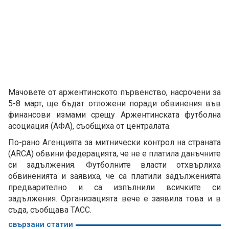
Мачовете от аржентинското първенство, насрочени за
5-8 март, ще бъдат отложени поради обвинения във
финансови измами срещу Аржентинската футболна
асоциация (АФА), съобщиха от централата.
По-рано Агенцията за митнически контрол на страната
(ARCA) обвини федерацията, че не е платила данъчните
си задължения. Футболните власти отхвърлиха
обвиненията и заявиха, че са платили задълженията
предварително и са изпълнили всичките си
задължения. Организацията вече е заявила това и в
съда, съобщава ТАСС.
свързани статии