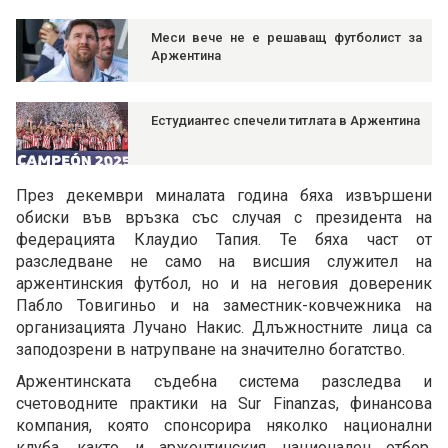
Меси вече не е решаващ футболист за
Аржентина
Естудиантес спечели титлата в Аржентина
През декември миналата година бяха извършени
обиски във връзка със случая с президента на
федерацията Клаудио Тапия. Те бяха част от
разследване не само на висшия служител на
аржентинския футбол, но и на неговия довереник
Пабло Товигиньо и на заместник-ковчежника на
организацията Лучано Накис. Длъжностните лица са
заподозрени в натрупване на значително богатство.
Аржентинската съдебна система разследва и
счетоводните практики на Sur Finanzas, финансова
компания, която спонсорира няколко национални
клуба, както и аржентинския национален отбор.