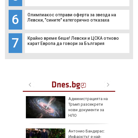
6
Олимпиакос отправи оферта за звезда на
Левски, "сините" категорично отказаха
7
Крайно време беше! Левски и ЦСКА отново
карат Европа да говори за България
 часа и
Администрацията на
евно:
Тръмп разсекрети
мрежата
нови документи за
НЛО
емова:
Антонио Бандерас:
заплата
Инфарктът е най-