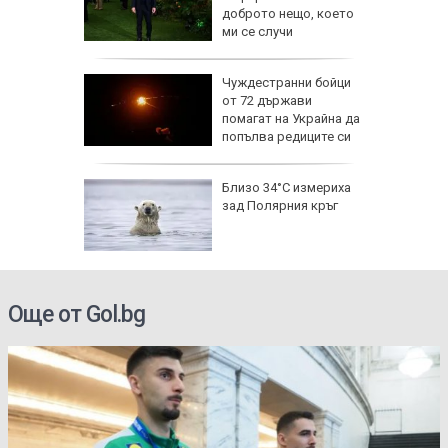
20 евро,
доброто нещо, което
ече
ми се случи
исия
Чуждестранни бойци
от 72 държави
помагат на Украйна да
попълва редиците си
исия
Близо 34°C измериха
зад Полярния кръг
Още от Gol.bg