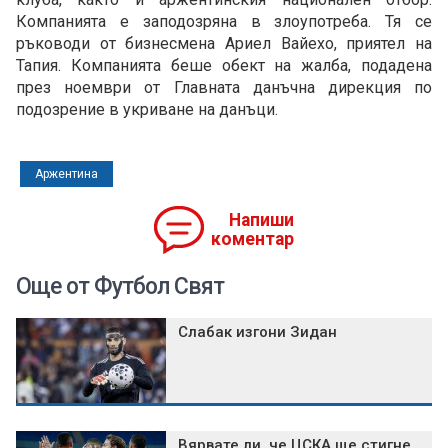
Компанията е заподозряна в злоупотреба. Тя се
ръководи от бизнесмена Ариел Вайехо, приятел на
Тапия. Компанията беше обект на жалба, подадена
през ноември от Главната данъчна дирекция по
подозрение в укриване на данъци.
Аржентина
Напиши
коментар
Още от Футбол Свят
Слабак изгони Зидан
Вярвате ли, че ЦСКА ще стигне