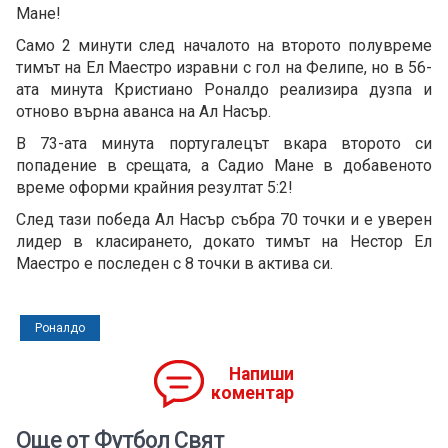
Мане!
Само 2 минути след началото на второто полувреме
тимът на Ел Маестро изравни с гол на Фелипе, но в 56-
ата минута Кристиано Роналдо реализира дузпа и
отново върна аванса на Ал Насър.
В 73-ата минута португалецът вкара второто си
попадение в срещата, а Садио Мане в добавеното
време оформи крайния резултат 5:2!
След тази победа Ал Насър събра 70 точки и е уверен
лидер в класирането, докато тимът на Нестор Ел
Маестро е последен с 8 точки в актива си.
Роналдо
Напиши
коментар
Още от Футбол Свят