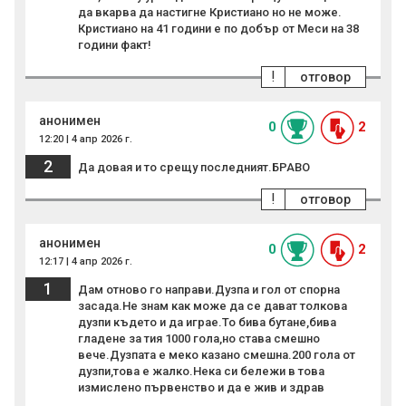
да вкарва да настигне Кристиано но не може.
Кристиано на 41 години е по добър от Меси на 38
години факт!
!
отговор
анонимен
0
2
12:20 | 4 апр 2026 г.
2
Да довая и то срещу последният.БРАВО
!
отговор
анонимен
0
2
12:17 | 4 апр 2026 г.
1
Дам отново го направи.Дузпа и гол от спорна
засада.Не знам как може да се дават толкова
дузпи където и да играе.То бива бутане,бива
гладене за тия 1000 гола,но става смешно
вече.Дузпата е меко казано смешна.200 гола от
дузпи,това е жалко.Нека си бележи в това
измислено първенство и да е жив и здрав