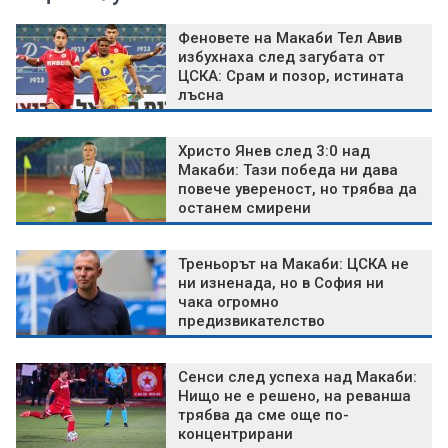
Феновете на Макаби Тел Авив
избухнаха след загубата от
ЦСКА: Срам и позор, истината
лъсна
Христо Янев след 3:0 над
Макаби: Тази победа ни дава
повече увереност, но трябва да
останем смирени
Треньорът на Макаби: ЦСКА не
ни изненада, но в София ни
чака огромно
предизвикателство
Сенси след успеха над Макаби:
Нищо не е решено, на реванша
трябва да сме още по-
концентрирани