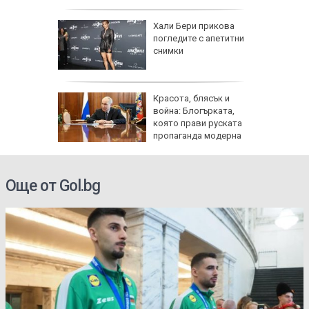
ти
и
Хали Бери прикова
 Авив) и
погледите с апетитни
 от
снимки
га
шки:
Красота, блясък и
тски
война: Блогърката,
да се
която прави руската
носни
пропаганда модерна
Още от Gol.bg