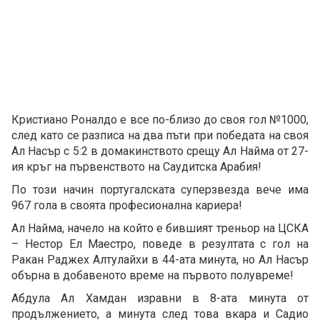
Кристиано Роналдо е все по-близо до своя гол №1000,
след като се разписа на два пъти при победата на своя
Ал Насър с 5:2 в домакинството срещу Ал Найма от 27-
ия кръг на първенството на Саудитска Арабия!
По този начин португалската суперзвезда вече има
967 гола в своята професионална кариера!
Ал Найма, начело на който е бившият треньор на ЦСКА
– Нестор Ел Маестро, поведе в резултата с гол на
Ракан Раджех Алтулайхи в 44-ата минута, но Ал Насър
обърна в добавеното време на първото полувреме!
Абдула Ал Хамдан изравни в 8-ата минута от
продължението, а минута след това вкара и Садио