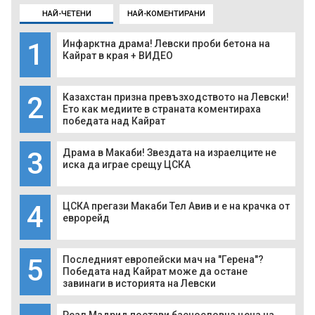
НАЙ-ЧЕТЕНИ
НАЙ-КОМЕНТИРАНИ
1
Инфарктна драма! Левски проби бетона на
Кайрат в края + ВИДЕО
2
Казахстан призна превъзходството на Левски!
Ето как медиите в страната коментираха
победата над Кайрат
3
Драма в Макаби! Звездата на израелците не
иска да играе срещу ЦСКА
4
ЦСКА прегази Макаби Тел Авив и е на крачка от
еврорейд
5
Последният европейски мач на "Герена"?
Победата над Кайрат може да остане
завинаги в историята на Левски