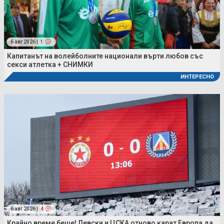
6 авг 2026 |
1
Капитанът на волейболните национали върти любов със
секси атлетка + СНИМКИ
ИНТЕРЕСНО
6 авг 2026 |
4
Крайно време беше! Левски и ЦСКА отново карат Европа да