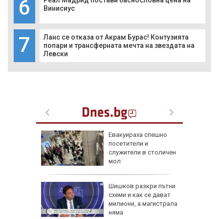
6
Реал Мадрид постави баснословна цена на
Винисиус
7
Ланс се отказа от Акрам Бурас! Контузията
попари и трансферната мечта на звездата на
Левски
а в
Евакуираха спешно
артал
посетители и
ламъците
служители в столичен
 метра
мол
в:
Шишков разкри пътни
 на
схеми и как се дават
 по
милиони, а магистрала
няма