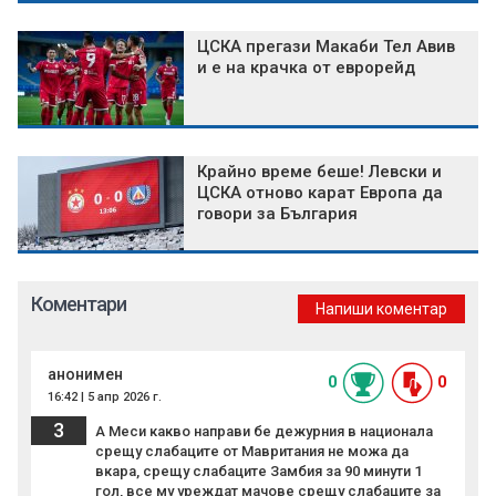
ЦСКА прегази Макаби Тел Авив
и е на крачка от еврорейд
Крайно време беше! Левски и
ЦСКА отново карат Европа да
говори за България
Коментари
Напиши коментар
анонимен
0
0
16:42 | 5 апр 2026 г.
3
А Меси какво направи бе дежурния в национала
срещу слабаците от Мавритания не можа да
вкара, срещу слабаците Замбия за 90 минути 1
гол, все му уреждат мачове срещу слабаците за