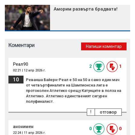
Аморим развърта брадвата!
Коментари
Напиши коментар
Реал90
2
1
02:21 | 12 апр 2026 г.
10
Реванша Байерн-Реал е 50 на 50 а само един мач
от четвъртфиналите на Шампионска лига е
протоколен Атлетико срещу Катунците в полза на
Атлетико. Атлетико единственият сигурен
полуфиналист.
!
отговор
анонимен
0
0
22:24 | 11 апр 2026 г.