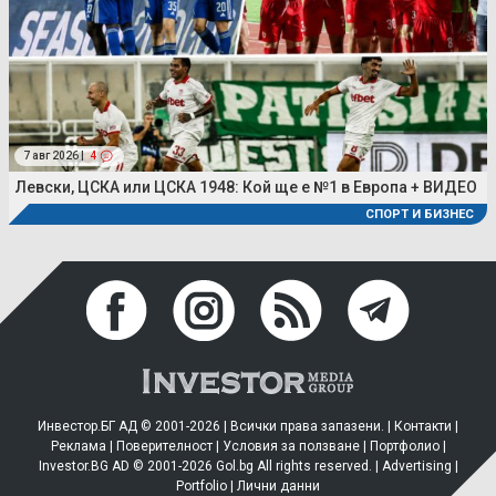
7 авг 2026 |
4
Левски, ЦСКА или ЦСКА 1948: Кой ще е №1 в Европа + ВИДЕО
СПОРТ И БИЗНЕС
Инвестор.БГ АД © 2001-2026 | Всички права запазени. |
Контакти
|
Реклама
|
Поверителност
|
Условия за ползване
|
Портфолио
|
Investor.BG AD © 2001-2026 Gol.bg All rights reserved. |
Advertising
|
Portfolio
|
Лични данни