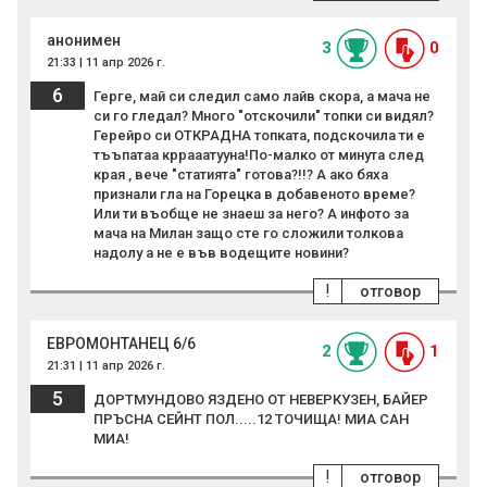
анонимен
3
0
21:33 | 11 апр 2026 г.
6
Герге, май си следил само лайв скора, а мача не
си го гледал? Много "отскочили" топки си видял?
Герейро си ОТКРАДНА топката, подскочила ти е
тъъпатаа кррааатууна!По-малко от минута след
края , вече "статията" готова?!!? А ако бяха
признали гла на Горецка в добавеното време?
Или ти въобще не знаеш за него? А инфото за
мача на Милан защо сте го сложили толкова
надолу а не е във водещите новини?
!
отговор
ЕВРОМОНТАНЕЦ 6/6
2
1
21:31 | 11 апр 2026 г.
5
ДОРТМУНДОВО ЯЗДЕНО ОТ НЕВЕРКУЗЕН, БАЙЕР
ПРЪСНА СЕЙНТ ПОЛ.....12 ТОЧИЩА! МИА САН
МИА!
!
отговор