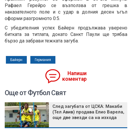
Рафаел Герейро се възползва от грешка в
наказателното поле и с удар в долния десен ъгъл
оформи разгромното 0:5.
С убедителния успех Байерн продължава уверено
битката за титлата, докато Санкт Паули ще трябва
бързо да забрави тежката загуба.
Байерн
Германия
Напиши
коментар
Още от Футбол Свят
След загубата от ЦСКА: Макаби
(Тел Авив) продава Елио Варела,
още две звезди са на изхода