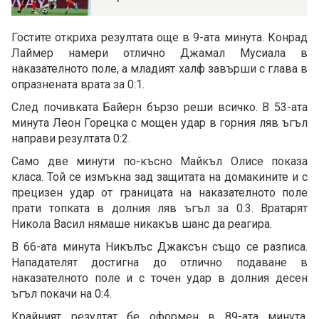
Гостите откриха резултата още в 9-ата минута. Конрад
Лаймер намери отлично Джамал Мусиала в
наказателното поле, а младият халф завърши с глава в
опразнената врата за 0:1.
След почивката Байерн бързо реши всичко. В 53-ата
минута Леон Горецка с мощен удар в горния ляв ъгъл
направи резултата 0:2.
Само две минути по-късно Майкъл Олисе показа
класа. Той се измъкна зад защитата на домакините и с
прецизен удар от границата на наказателното поле
прати топката в долния ляв ъгъл за 0:3. Вратарят
Никола Васил нямаше никакъв шанс да реагира.
В 66-ата минута Никълъс Джаксън също се разписа.
Нападателят достигна до отлично подаване в
наказателното поле и с точен удар в долния десен
ъгъл покачи на 0:4.
Крайният резултат бе оформен в 89-ата минута.