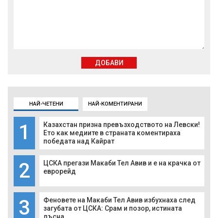
ДОБАВИ
НАЙ-ЧЕТЕНИ
НАЙ-КОМЕНТИРАНИ
1
Казахстан призна превъзходството на Левски!
Ето как медиите в страната коментираха
победата над Кайрат
2
ЦСКА прегази Макаби Тел Авив и е на крачка от
еврорейд
3
Феновете на Макаби Тел Авив избухнаха след
загубата от ЦСКА: Срам и позор, истината
лъсна