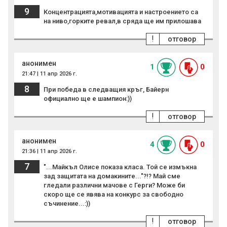
9
Концентрацията,мотивацията и настроението са
на ниво,горките ревал,в сряда ще им прилошава
!
отговор
анонимен
1
0
21:47 | 11 апр 2026 г.
8
При победа в следващия кръг, Байерн
официално ще е шампион:))
!
отговор
анонимен
4
0
21:36 | 11 апр 2026 г.
7
"...Майкъл Олисе показа класа. Той се измъкна
зад защитата на домакините..."?!? Май сме
гледали различни мачове с Герги? Може би
скоро ще се явява на конкурс за свободно
съчинение...:))
!
отговор