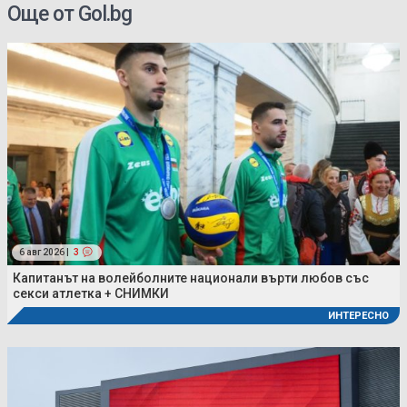
Още от Gol.bg
6 авг 2026 |
3
Капитанът на волейболните национали върти любов със
секси атлетка + СНИМКИ
ИНТЕРЕСНО