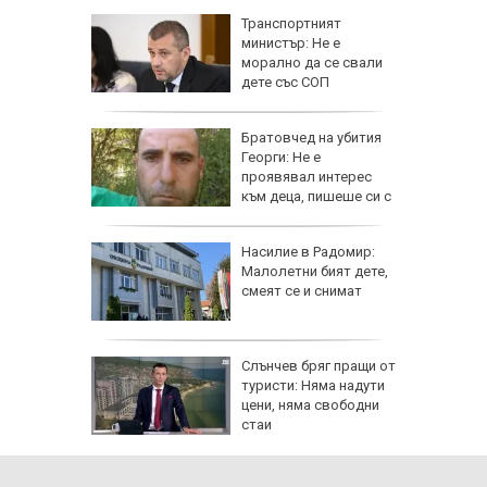
ад 300
Транспортният
рипто за
министър: Не е
а:
морално да се свали
д
дете със СОП
 в София
гнище на
Братовчед на убития
ума по
Георги: Не е
Варна
проявявал интерес
към деца, пишеше си с
жени
ви "Тебе
Насилие в Радомир:
Малолетни бият дете,
ници в
смеят се и снимат
онкурс
Слънчев бряг пращи от
 към
туристи: Няма надути
цени, няма свободни
стаи