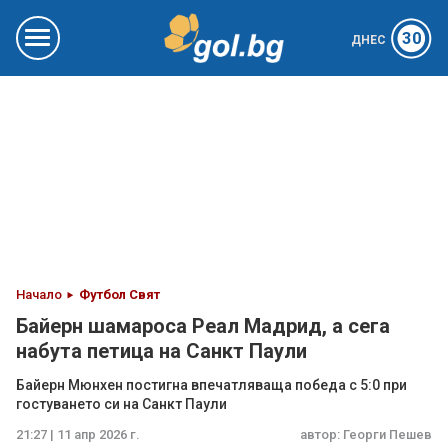
30
ДНЕС
Начало
Футбол Свят
Байерн шамароса Реал Мадрид, а сега
набута петица на Санкт Паули
Байерн Мюнхен постигна впечатляваща победа с 5:0 при
гостуването си на Санкт Паули
21:27 | 11 апр 2026 г.
автор:
Георги Пешев