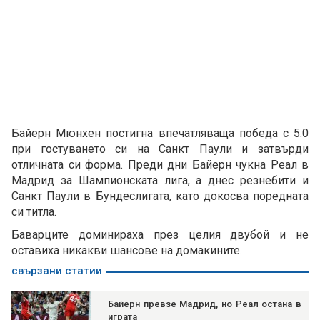
Байерн Мюнхен постигна впечатляваща победа с 5:0
при гостуването си на Санкт Паули и затвърди
отличната си форма. Преди дни Байерн чукна Реал в
Мадрид за Шампионската лига, а днес резнебити и
Санкт Паули в Бундеслигата, като докосва поредната
си титла.
Баварците доминираха през целия двубой и не
оставиха никакви шансове на домакините.
свързани статии
Байерн превзе Мадрид, но Реал остана в
играта