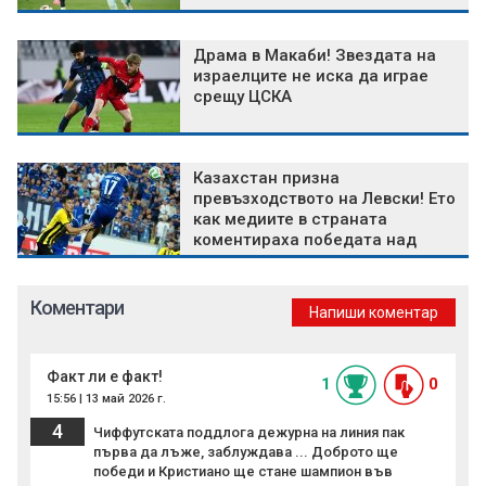
Драма в Макаби! Звездата на
израелците не иска да играе
срещу ЦСКА
Казахстан призна
превъзходството на Левски! Ето
как медиите в страната
коментираха победата над
Кайрат
Коментари
Напиши коментар
Факт ли е факт!
1
0
15:56 | 13 май 2026 г.
4
Чиффутската поддлога дежурна на линия пак
първа да лъже, заблуждава ... Доброто ще
победи и Кристиано ще стане шампион във