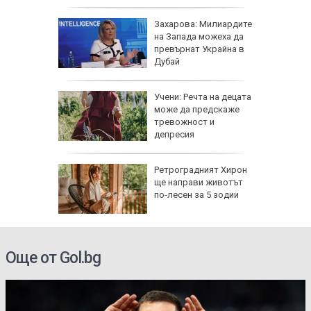
 август
Захарова: Милиардите
нови
на Запада можеха да
 важни
превърнат Украйна в
иятни
Дубай
хкави
Учени: Речта на децата
хти с
може да предскаже
тревожност и
депресия
овдив:
Ретроградният Хирон
исти,
ще направи животът
 го
по-лесен за 5 зодии
т
електри
Още от Gol.bg