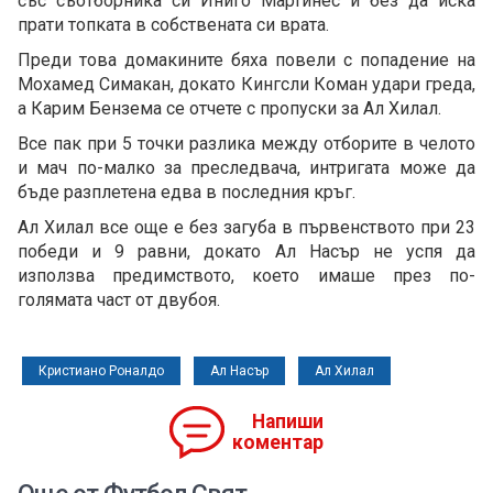
със съотборника си Иниго Мартинес и без да иска
прати топката в собствената си врата.
Преди това домакините бяха повели с попадение на
Мохамед Симакан, докато Кингсли Коман удари греда,
а Карим Бензема се отчете с пропуски за Ал Хилал.
Все пак при 5 точки разлика между отборите в челото
и мач по-малко за преследвача, интригата може да
бъде разплетена едва в последния кръг.
Ал Хилал все още е без загуба в първенството при 23
победи и 9 равни, докато Ал Насър не успя да
използва предимството, което имаше през по-
голямата част от двубоя.
Кристиано Роналдо
Ал Насър
Ал Хилал
Напиши
коментар