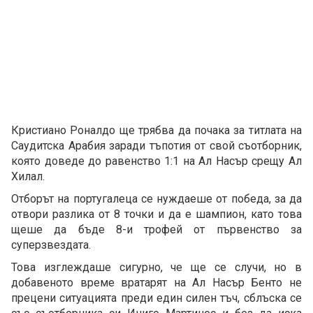
Кристиано Роналдо ще трябва да почака за титлата на
Саудитска Арабия заради тъпотия от свой съотборник,
която доведе до равенство 1:1 на Ал Насър срещу Ал
Хилал.
Отборът на португалеца се нуждаеше от победа, за да
отвори разлика от 8 точки и да е шампион, като това
щеше да бъде 8-и трофей от първенство за
суперзвездата.
Това изглеждаше сигурно, че ще се случи, но в
добавеното време вратарят на Ал Насър Бенто не
прецени ситуацията преди един силен тъч, сблъска се