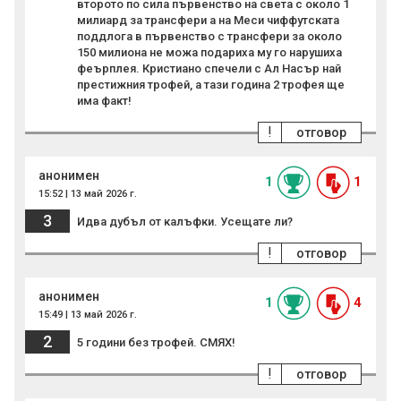
второто по сила първенство на света с около 1
милиард за трансфери а на Меси чиффутската
поддлога в първенство с трансфери за около
150 милиона не можа подариха му го нарушиха
феърплея. Кристиано спечели с Ал Насър най
престижния трофей, а тази година 2 трофея ще
има факт!
!
отговор
анонимен
1
1
15:52 | 13 май 2026 г.
3
Идва дубъл от калъфки. Усещате ли?
!
отговор
анонимен
1
4
15:49 | 13 май 2026 г.
2
5 години без трофей. СМЯХ!
!
отговор