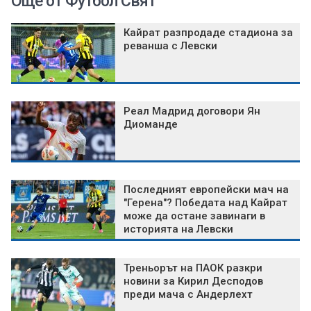
Още от Футбол Свят
Кайрат разпродаде стадиона за
реванша с Левски
Реал Мадрид договори Ян
Диоманде
Последният европейски мач на
"Герена"? Победата над Кайрат
може да остане завинаги в
историята на Левски
Треньорът на ПАОК разкри
новини за Кирил Десподов
преди мача с Андерлехт