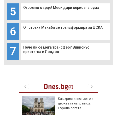
5
Огромно сърце! Меси дари сериозна сума
6
От страх? Макаби се трансформира за ЦСКА
7
Пече ли се мега трансфер? Винисиус
пристигна в Лондон
е
Как християнството и
ви са
църквата направиха
й
Европа богата
 ден