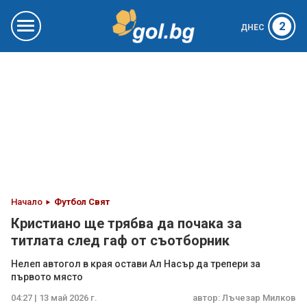
2
ДНЕС
Начало
Футбол Свят
Кристиано ще трябва да почака за
титлата след гаф от съотборник
Нелеп автогол в края остави Ал Насър да трепери за
първото място
04:27 | 13 май 2026 г.
автор:
Лъчезар Милков