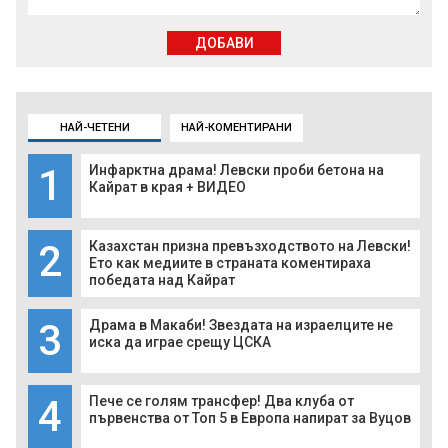
ДОБАВИ
НАЙ-ЧЕТЕНИ
НАЙ-КОМЕНТИРАНИ
1
Инфарктна драма! Левски проби бетона на
Кайрат в края + ВИДЕО
2
Казахстан призна превъзходството на Левски!
Ето как медиите в страната коментираха
победата над Кайрат
3
Драма в Макаби! Звездата на израелците не
иска да играе срещу ЦСКА
4
Пече се голям трансфер! Два клуба от
първенства от Топ 5 в Европа напират за Вуцов