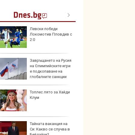
Левски победи
Toyota
Локомотив Пловдив с
999 9
2:0
търси
Завръщането на Русия
Защо 
на Олимпийските игри
остав
е подкопаване на
жегат
глобалните санкции
Топлес лято за Хайди
Автом
Клум
под з
на дв
Тайната ваканция на
Карав
Си: Какво се случва в
най-г
Бейдайхе?
недос