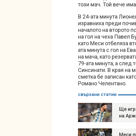
този мач. Той вече има
В 24-ата минута Лионе
изравниха преди почив
началото на второто 
на гол на чеха Павел Б
като Меси отбеляза вт
ата минута с гол на Е
на мача, като резерва
79-ата минута, а след
Синсинати. В края на м
сметка бе записан кат
Романо Челентано.
свързани статии
Ще игр
на Арж
Меси п