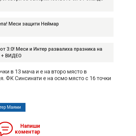
па! Меси защити Неймар
 от 3:0! Меси и Интер развалиха празника на
 + ВИДЕО
ки в 13 мача и е на второ място в
. ФК Синсинати е на осмо място с 16 точки
тер Маями
Напиши
коментар