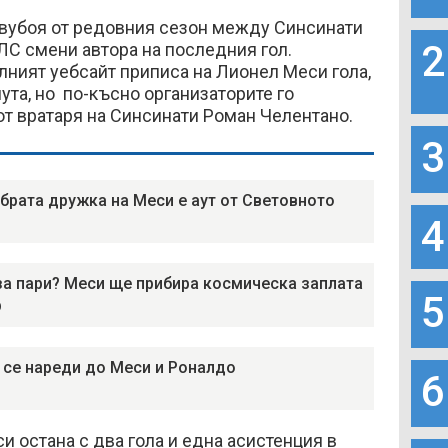
двубоя от редовния сезон между Синсинати
2
МЛС смени автора на последния гол.
ният уебсайт приписа на Лионел Меси гола,
ута, но по-късно организаторите го
от вратаря на Синсинати Роман Челентано.
3
брата дружка на Меси е аут от Световното
4
за пари? Меси ще прибира космическа заплата
5
р
 се нареди до Меси и Роналдо
6
и остана с два гола и една асистенция в