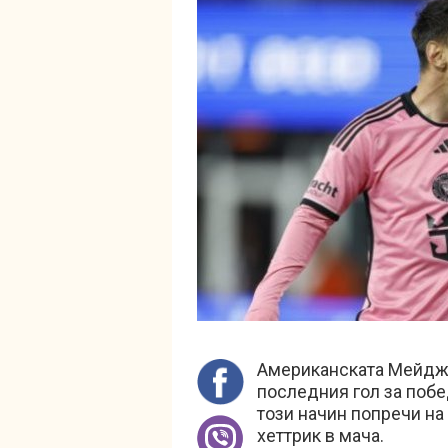
Американската Мейджъ
последния гол за побе
този начин попречи н
хеттрик в мача.