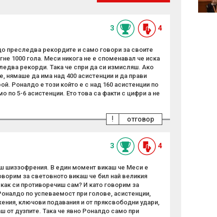
организации
3
4
до преследва рекордите и само говори за своите
гне 1000 гола. Меси никога не е споменавал че иска
ледва рекорди. Така че спри да си измисляш. Ако
, нямаше да има над 400 асистенции и да прави
й. Роналдо е този който е с над 160 асистенции по
о по 5-6 асистенции. Ето това са факти с цифри а не
!
отговор
3
4
аш шиззофрения. В един момент викаш че Меси е
оворим за световното викаш че бил най великия
как си противоречиш сам? И като говорим за
Роналдо по успеваемост при голове, асистенции,
ния, ключови подавания и от пряксвободни удари,
аш от дузпите. Така че явно Роналдо само при