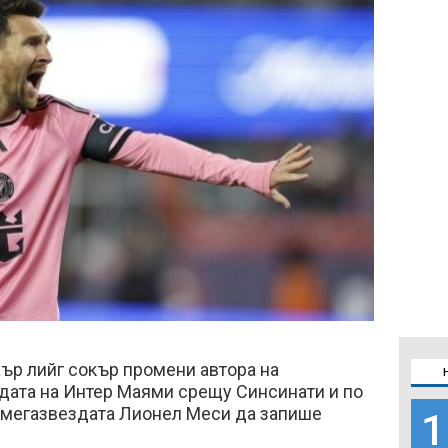
р лийг сокър промени автора на
дата на Интер Маями срещу Синсинати и по
а мегазвездата Лионел Меси да запише
1