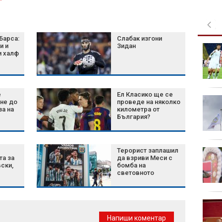
Барса:
Слабак изгони
и и
Зидан
Green Day пусна
и халф
денонощен канал в
YouTube
е
Ел Класико ще се
Затягат контрола по
не до
проведе на няколко
плажовете в
за на
километра от
България?
Халкидики, има арести
Терорист заплашил
Късна емисия
та за
да взриви Меси с
ски,
бомба на
световното
Турция внедри AI
система за откриване
Напиши коментар
на терористични