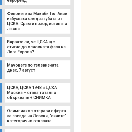
еврорейд
Феновете на Макаби Тел Авив
избухнаха след загубата от
ЦСКА: Срам и позор, истината
лъсна
Вярвате ли, че ЦСКА ще
стигне до основната фаза на
Лига Европа?
Мачовете по телевизията
днес, 7 август
ЦСКА, ЦСКА 1948 и ЦСКА
Москва – стана тотално
объркване + СНИМКА
Олимпиакос отправи оферта
за звезда на Левски, "сините"
категорично отказаха