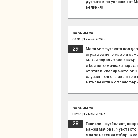
дузпите е по успешен от М
великия!
анонимен
00:31 | 17 май 2026 г.
29
Меси чиффутската поддлог
играха за него само и сам
МЛС и заради това завърши
и без него мачкаха наред 
от 9тия в класирането от 
случаен гол с глава и то 
в първенство с трансфери 
анонимен
00:27 | 17 май 2026 г.
28
Гениален футболист, поср
важни мачове. Чувството 
мач за неговия отбор, в 