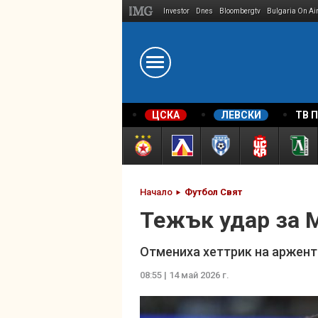
Investor
Dnes
Bloombergtv
Bulgaria On Ai
Megavselena.bg
ЦСКА
ЛЕВСКИ
ТВ 
Начало
Футбол Свят
Тежък удар за 
Отмениха хеттрик на аржен
08:55 | 14 май 2026 г.