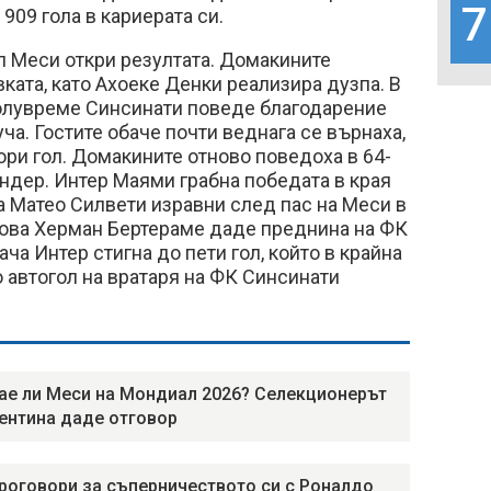
7
 909 гола в кариерата си.
л Меси откри резултата. Домакините
ката, като Ахоеке Денки реализира дузпа. В
полувреме Синсинати поведе благодарение
уча. Гостите обаче почти веднага се върнаха,
ори гол. Домакините отново поведоха в 64-
вандер. Интер Маями грабна победата в края
та Матео Силвети изравни след пас на Меси в
 това Херман Бертераме даде преднина на ФК
ача Интер стигна до пети гол, който в крайна
о автогол на вратаря на ФК Синсинати
ае ли Меси на Мондиал 2026? Селекционерът
ентина даде отговор
роговори за съперничеството си с Роналдо