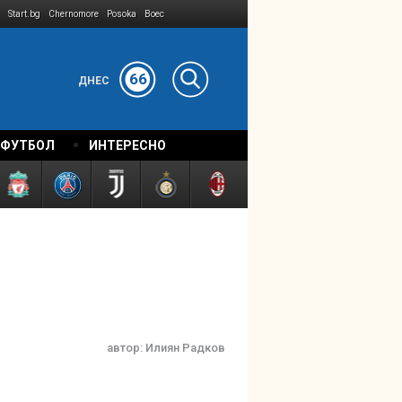
Start.bg
Chernomore
Posoka
Boec
66
ДНЕС
 ФУТБОЛ
ИНТЕРЕСНО
автор:
Илиян Радков