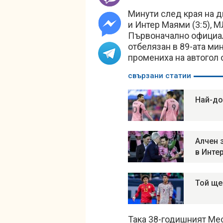
Минути след края на 
и Интер Маями (3:5), 
Първоначално официал
отбелязан в 89-ата мин
промениха на автогол 
свързани статии
Най-до
Алчен 
в Инте
Той ще
Така 38-годишният Мес