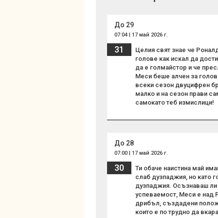
До 29
07:04 | 17 май 2026 г.
31
Целия свят знае че Ронал
голове как искал да дости
да е голмайстор и че прес
Меси беше алчен за голове
всеки сезон двуцифрен бро
малко и на сезон прави сам
самокато теб измислици!
До 28
07:00 | 17 май 2026 г.
30
Ти обаче наистина май им
слаб дузпаджия, но като г
дузпаджия. Осъзнаваш ли 
успеваемост, Меси е над 
дрибъл, създадени положе
които е по трудно да вкар