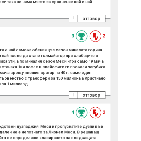
еси така че няма място за сравнение кой е най
!
отговор
3
2
а е най самовлюбения цял сезон миналата година
о най после да стане голмайстор при слабаците в
ха 3ти, а по миналия сезон Меси игра само 19 мача
и станаха 1ви после в плейофите ги провали загубиха
3 мача срещу плешив вратар на 40 г. само един
в първенство с трансфери за 150 милиона а Кристиано
за 1 милиард ....
!
отговор
4
2
едствен дузпаджия: Меси и пропуснатите дузпи във
далеч не е непознато за Лионел Меси. В решаващ
който се определяше класирането за следващата