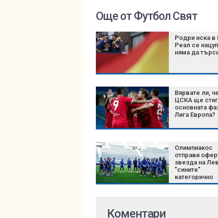
Още от Футбол Свят
Родри иска в 
Реал се нацуп
няма да търс
Вярвате ли, ч
ЦСКА ще стиг
основната фа
Лига Европа?
Олимпиакос
отправи офер
звезда на Лев
"сините"
категорично
отказаха
Коментари