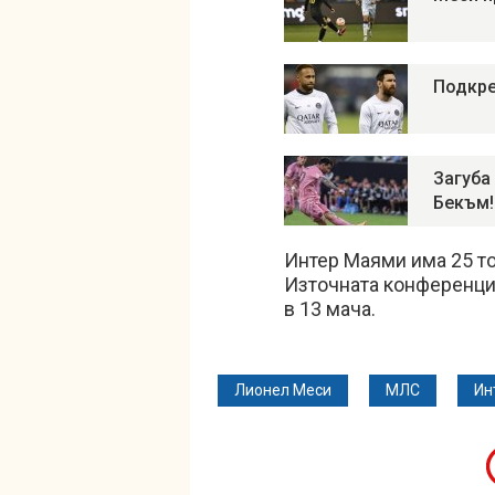
Подкре
Загуба
Бекъм!
Интер Маями има 25 точ
Източната конференция
в 13 мача.
Лионел Меси
МЛС
Ин