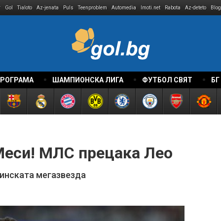
r
Gol
Tialoto
Az-jenata
Puls
Teenproblem
Automedia
Imoti.net
Rabota
Az-deteto
Blog
ПРОГРАМА
ШАМПИОНСКА ЛИГА
ФУТБОЛ СВЯТ
БГ
Меси! МЛС прецака Лео
тинската мегазвезда