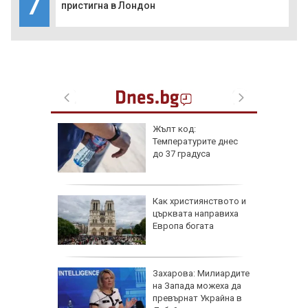
7
пристигна в Лондон
 6
Жълт код:
Температурите днес
 и
до 37 градуса
о 39
е
Как християнството и
ви са
църквата направиха
й
Европа богата
 ден
 август
Захарова: Милиардите
нови
на Запада можеха да
 важни
превърнат Украйна в