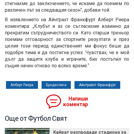
стигнахме до заключението, че искаме да поемем по
различен път за следващия сезон“, добави той.
В изявлението на Айнтрахт Франкфурт Алберт Риера
коментира: „Клубът и аз се съгласихме взаимно да
прекратим сътрудничеството си. Като старши треньор
поемам отговорност за спортните резултати и през
целия този период единственият ми фокус беше да
подобря тима и да постигна успех. Чувствах, че е мой
дълг да защитя клуба и играчите, бих постъпил по
същия начин отново по всяко време.“
Алберт Риера
Бундеслига
Айнтрайхт Франкфурт
Напиши
коментар
Още от Футбол Свят
Кайрат разпродаде стадиона за