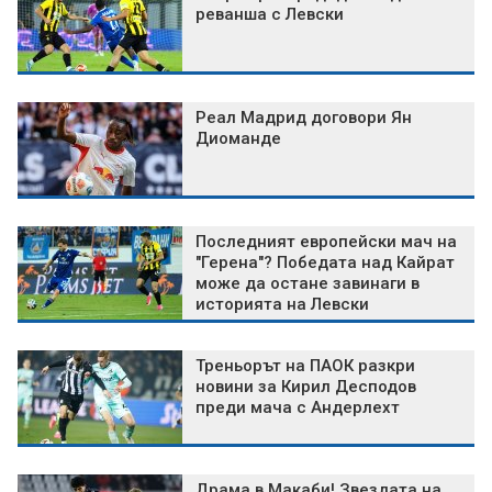
реванша с Левски
Реал Мадрид договори Ян
Диоманде
Последният европейски мач на
"Герена"? Победата над Кайрат
може да остане завинаги в
историята на Левски
Треньорът на ПАОК разкри
новини за Кирил Десподов
преди мача с Андерлехт
Драма в Макаби! Звездата на