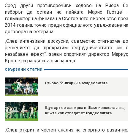
Сред други противоречиви ходове на Риера бе
изборът да остави на пейката Марио Гьотце -
голмайстор на финала на Световното първенство през
2014 година, точно преди официалното удължаване на
договора на ветерана.
„След интензивни дискусии, съвместно стигнахме до
решението да прекратим сътрудничеството си с
незабавен ефект“, заяви спортният директор Маркус
Кроше за раздялата с испанеца.
свързани статии
Отново българин в Бундеслигата
Щутгарт се завърна в Шампионската лига,
вижте кои отпадат от Бундеслигата
„След открит и честен анализ на спортното развитие,