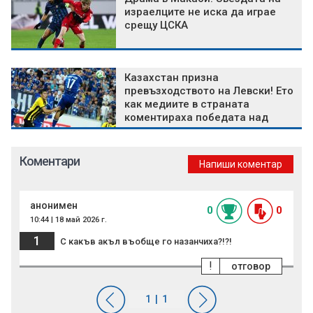
израелците не иска да играе
срещу ЦСКА
Казахстан призна
превъзходството на Левски! Ето
как медиите в страната
коментираха победата над
Кайрат
Коментари
Напиши коментар
анонимен
0
0
10:44 | 18 май 2026 г.
1
С какъв акъл въобще го назанчиха?!?!
!
отговор