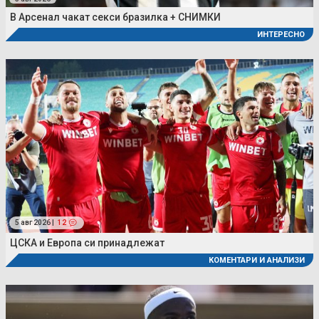
В Арсенал чакат секси бразилка + СНИМКИ
ИНТЕРЕСНО
5 авг 2026 |
12
ЦСКА и Европа си принадлежат
КОМЕНТАРИ И АНАЛИЗИ