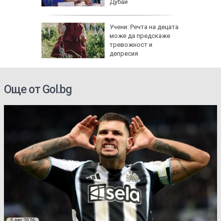
иятни
Дубай
хкави
Учени: Речта на децата
хти с
може да предскаже
тревожност и
депресия
електри
Още от Gol.bg
5 авг 2026