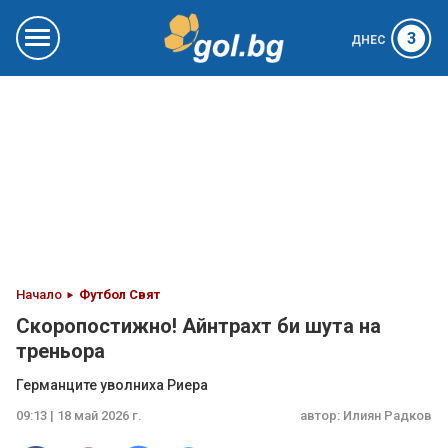
3
ДНЕС
Начало
Футбол Свят
Скоропостижно! Айнтрахт би шута на
треньора
Германците уволниха Риера
09:13 | 18 май 2026 г.
автор:
Илиян Радков