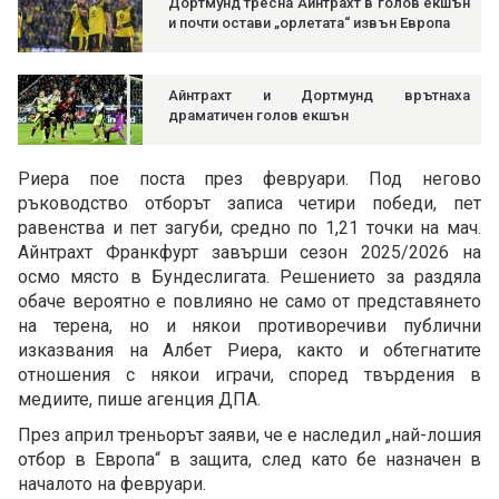
Дортмунд тресна Айнтрахт в голов екшън
и почти остави „орлетата“ извън Европа
Айнтрахт и Дортмунд врътнаха
драматичен голов екшън
Риера пое поста през февруари. Под негово
ръководство отборът записа четири победи, пет
равенства и пет загуби, средно по 1,21 точки на мач.
Айнтрахт Франкфурт завърши сезон 2025/2026 на
осмо място в Бундеслигата. Решението за раздяла
обаче вероятно е повлияно не само от представянето
на терена, но и някои противоречиви публични
изказвания на Албет Риера, както и обтегнатите
отношения с някои играчи, според твърдения в
медиите, пише агенция ДПА.
През април треньорът заяви, че е наследил „най-лошия
отбор в Европа“ в защита, след като бе назначен в
началото на февруари.