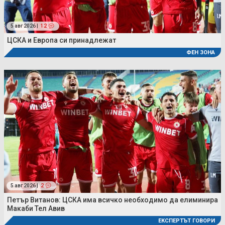
5 авг 2026 |
12
ЦСКА и Европа си принадлежат
ФЕН ЗОНА
5 авг 2026 |
2
Петър Витанов: ЦСКА има всичко необходимо да елиминира
Макаби Тел Авив
ЕКСПЕРТЪТ ГОВОРИ