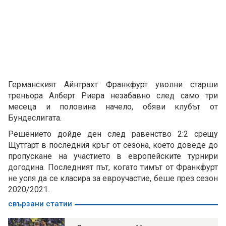
Германският Айнтрахт Франкфурт уволни старши
треньора Алберт Риера незабавно след само три
месеца и половина начело, обяви клубът от
Бундеслигата.
Решението дойде ден след равенство 2:2 срещу
Щутгарт в последния кръг от сезона, което доведе до
пропускане на участието в европейските турнири
догодина. Последният път, когато тимът от Франкфурт
не успя да се класира за евроучастие, беше през сезон
2020/2021.
свързани статии