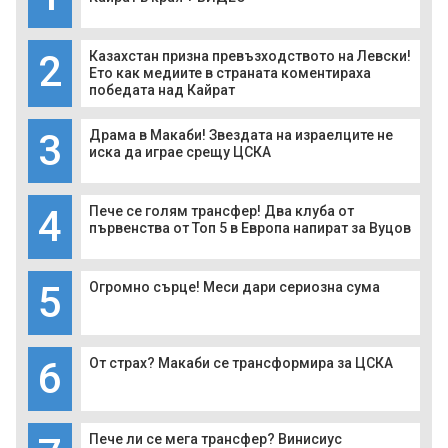
2
Казахстан призна превъзходството на Левски!
Ето как медиите в страната коментираха
победата над Кайрат
3
Драма в Макаби! Звездата на израелците не
иска да играе срещу ЦСКА
4
Пече се голям трансфер! Два клуба от
първенства от Топ 5 в Европа напират за Вуцов
5
Огромно сърце! Меси дари сериозна сума
6
От страх? Макаби се трансформира за ЦСКА
Пече ли се мега трансфер? Винисиус