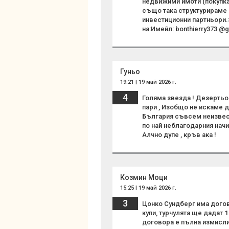
недвижими имоти (покупка
също така структурираме 
инвестиционни партньори.З
на:Имейл: bonthierry373 @g
Гуньо
19:21 | 19 май 2026 г.
4
Голяма звезда ! Дезертьор
пари , Изобщо не искаме да
България съвсем неизвестн
по най неблагодарния начи
Алчно дупе , кръв ака !
Козмин Моци
15:25 | 19 май 2026 г.
3
Цонко Сундберг има догово
купи, турчулята ще дадат 1
договора е пълна измислиц