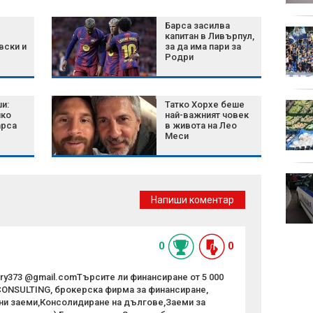
Барса засилва
Жегата натоварва
капитан в Ливърпул,
вените: Кои симптоми
вски и
за да има пари за
Родри
не бива да
пренебрегваме
и:
Татко Хорхе беше
Даниел Динев: В
ико
най-важният човек
България е почти
арса
в живота на Лео
невъзможно да си
Меси
намериш спаринги за
кикбокс в тежка категория
90-годишен мъж от
Кобиляне е в
Напиши коментар
неизвестност
0
0
rry373 @gmail.comТърсите ли финансиране от 5 000
 CONSULTING, брокерска фирма за финансиране,
ни заеми,Консолидиране на дългове,Заеми за