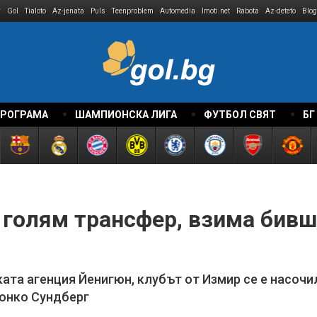
r
Gol
Tialoto
Az-jenata
Puls
Teenproblem
Automedia
Imoti.net
Rabota
Az-deteto
Blog
ПРОГРАМА
ШАМПИОНСКА ЛИГА
ФУТБОЛ СВЯТ
БГ
 голям трансфер, взима бивш
ата агенция Йенигюн, клубът от Измир се е насочи
Сонко Сундберг