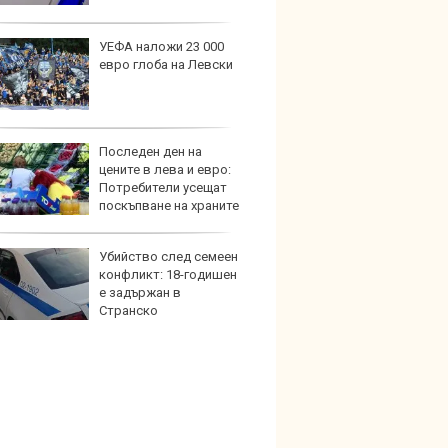
УЕФА наложи 23 000
Този н
евро глоба на Левски
може 
Европ
Последен ден на
Домаш
цените в лева и евро:
губи о
Потребители усещат
стена
поскъпване на храните
зареж
Убийство след семеен
Кой гу
конфликт: 18-годишен
нашес
е задържан в
китай
Странско