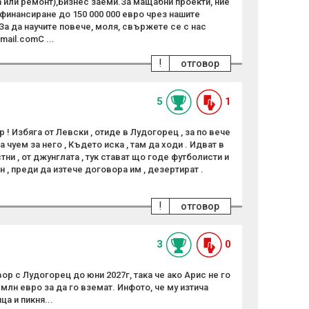
 или ремонт),Бизнес заеми.За мащабни проекти, ние
финансиране до 150 000 000 евро чрез нашите
а да научите повече, моля, свържете се с нас
mail.comС ...
!
отговор
5
1
 ! Избяга от Левски , отиде в Лудогорец , за по вече
 чуем за него , Където иска , там да ходи . Идват в
и , от джунглата , тук стават що годе футболисти и
н , преди да изтече договора им , дезертират .
!
отговор
3
0
р с Лудогорец до юни 2027г, така че ако Арис не го
 млн евро за да го вземат. Инфото, че му изтича
а и пикня...