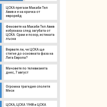
ЦСКА прегази Макаби Тел
Авив и е на крачка от
еврорейд
Феновете на Макаби Тел Авив
избухнаха след загубата от
ЦСКА: Срам и позор, истината
лъсна
Вярвате ли, че ЦСКА ще
стигне до основната фаза на
Лига Европа?
Мачовете по телевизията
днес, 7 август
Огромна трагедия сполетя
Меси
ЦСКА, ЦСКА 1948 и ЦСКА