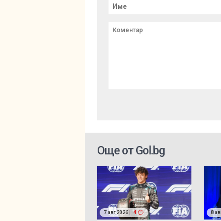
Още от Gol.bg
7 авг 2026 |
4
8 ав