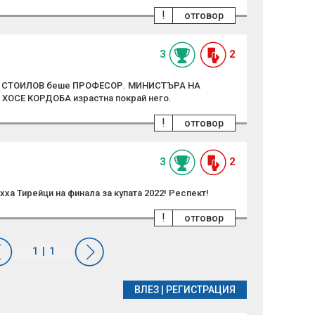
!
отговор
3
2
И СТОИЛОВ беше ПРОФЕСОР. МИНИСТЪРА НА
 ХОСЕ КОРДОБА израстна покрай него.
!
отговор
3
2
ха Тирейци на финала за купата 2022! Респект!
!
отговор
ВЛЕЗ
|
РЕГИСТРАЦИЯ