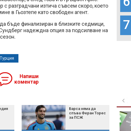
6
 с разградчани изтича съвсем скоро, което
ине в Гьозтепе като свободен агент.
7
 да бъде финализиран в близките седмици,
 Сундберг надеждна опция за подсилване на
сезон.
Турция
Напиши
коментар
едия
Барса няма да
спъва Феран Торес
18-годишен уби чичо
за ПСЖ
си с дървен кол в
Димитровградско