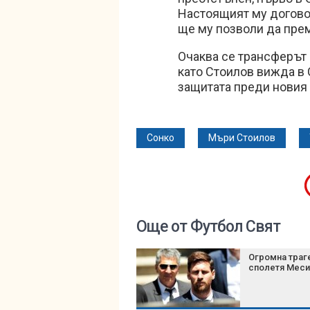
Настоящият му договор
ще му позволи да прем
Очаква се трансферът
като Стоилов вижда в
защитата преди новия 
Сонко
Мъри Стоилов
Още от Футбол Свят
Огромна траг
сполетя Меси