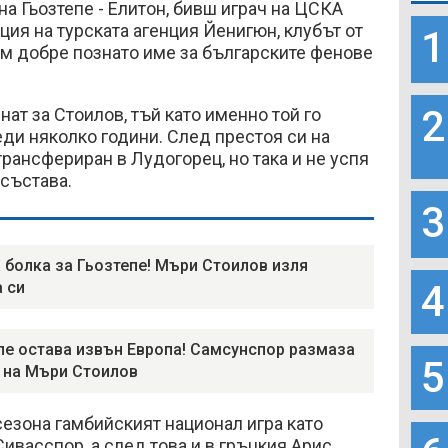
а Гьозтепе - Елитон, бивш играч на ЦСКА
ия на турската агенция Йенигюн, клубът от
1
ъм добре познато име за българските фенове
2
ат за Стоилов, тъй като именно той го
ди няколко години. След престоя си на
трансфериран в Лудогорец, но така и не успя
 състава.
3
 болка за Гьозтепе! Мъри Стоилов изля
4
 си
пе остава извън Европа! Самсунспор размаза
5
 на Мъри Стоилов
езона гамбийският национал игра като
ивасспор, а след това и в гръцкия Арис.