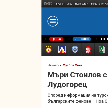
Investor
Dnes
Bloombergtv
Bulgaria On Ai
Megavselena.bg
ЦСКА
ЛЕВСКИ
ТВ 
Начало
Футбол Свят
Мъри Стоилов с
Лудогорец
Според информация на турск
българските фенове – Ноа 