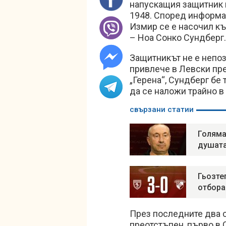
напускащия защитник н
1948. Според информац
Измир се е насочил к
– Ноа Сонко Сундберг.
Защитникът не е непозн
привлече в Левски пре
„Герена“, Сундберг бе 
да се наложи трайно в
свързани статии
Голяма
душата
Гьозте
отбора
През последните два с
преотстъпен, първо в С