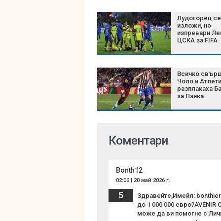
Лудогорец се
изложи, но
изпревари Ле
ЦСКА за FIFA
Всичко свърш
Чоло и Атлет
разплакаха Б
за Паяка
Коментари
Bonth12
02:06 | 20 май 2026 г.
5
Здравейте,Имейл: bonthie
до 1 000 000 евро?AVENIR
може да ви помогне с:Лич