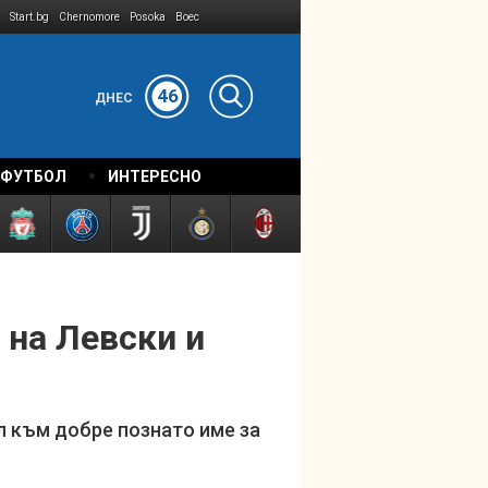
Start.bg
Chernomore
Posoka
Boec
46
ДНЕС
 ФУТБОЛ
ИНТЕРЕСНО
 на Левски и
л към добре познато име за