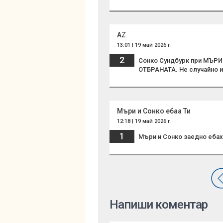
AZ
13:01 | 19 май 2026 г.
2
Сонко Сундбурк при МЪР
ОТБРАНАТА. Не случайно и
Мъри и Сонко ебаа Ти
12:18 | 19 май 2026 г.
1
Мъри и Сонко заедно ебахх
Напиши коментар