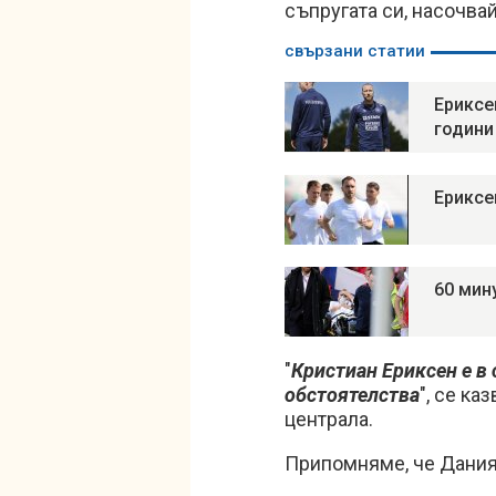
съпругата си, насочва
свързани статии
Ериксе
години
Ериксе
60 мин
"
Кристиан Ериксен е в 
обстоятелства
", се к
централа.
Припомняме, че Дания 