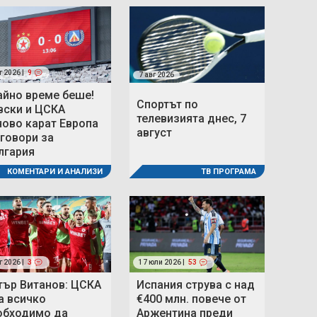
г 2026 |
9
7 авг 2026
айно време беше!
Спортът по
вски и ЦСКА
телевизията днес, 7
ново карат Европа
август
 говори за
лгария
ТВ ПРОГРАМА
КОМЕНТАРИ И АНАЛИЗИ
г 2026 |
3
17 юли 2026 |
53
тър Витанов: ЦСКА
Испания струва с над
а всичко
€400 млн. повече от
обходимо да
Аржентина преди