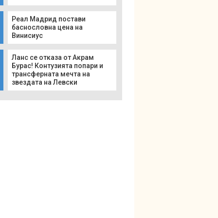
Реал Мадрид постави
баснословна цена на
Винисиус
Ланс се отказа от Акрам
Бурас! Контузията попари и
трансферната мечта на
звездата на Левски