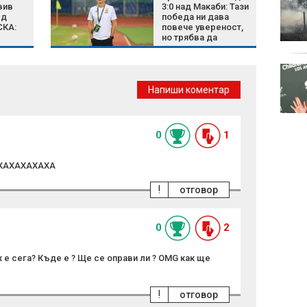
вив
3:0 над Макаби: Тази
ед
победа ни дава
СКА:
повече увереност,
но трябва да
на
останем смирени
Късна емисия
Напиши коментар
0
1
АХАХАХАХАХА
!
отговор
0
2
 е сега? Къде е ? Ще се оправи ли ? OMG как ще
!
отговор