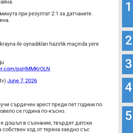
райна.
1
 минута при резултат 2:1 за датчаните.
ена.
2
Ukrayna ile oynadıkları hazırlık maçında yere
3
ğu
tter.com/psHMMKrOLN
tv)
June 7, 2026
4
учи сърдечен арест преди пет години по
ровело се година по-късно.
5
 е дошъл в съзнание, твърдят датски
а собствен ход от терена заедно със