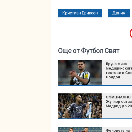
Кристиан Ериксен
Дания
Още от Футбол Свят
Бруно мина
медицинскит
тестове в Се
Лондон
ОФИЦИАЛНО: 
Жуниор остав
Мадрид до 20
Феновете на