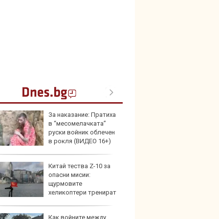
За наказание: Пратиха
Герма
в “месомелачката”
Ferrari
руски войник облечен
в рокля (ВИДЕО 16+)
Китай тества Z-10 за
Дори 
опасни мисии:
върху
щурмовите
загуб
хеликоптери тренират
и под радара
Как войните между
Защо 