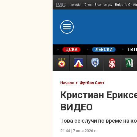
Investor
Dnes
Bloombergtv
Bulgaria On Ai
Megavselena.bg
ЦСКА
ЛЕВСКИ
ТВ 
Начало
Футбол Свят
Кристиан Ериксе
ВИДЕО
Това се случи по време на 
21:44 | 7 юни 2026 г.