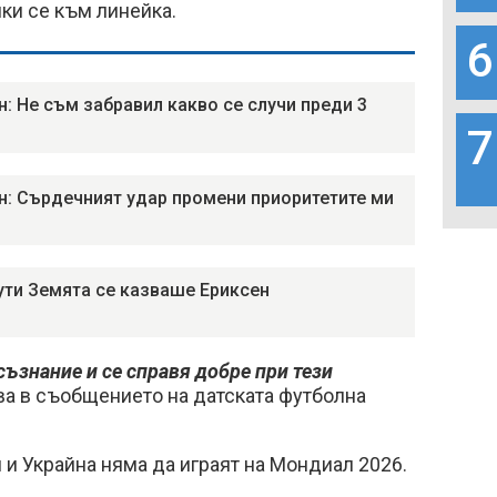
йки се към линейка.
6
н: Не съм забравил какво се случи преди 3
7
н: Сърдечният удар промени приоритетите ми
ути Земята се казваше Ериксен
съзнание и се справя добре при тези
азва в съобщението на датската футболна
и Украйна няма да играят на Мондиал 2026.