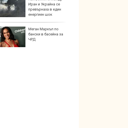
Иран и Украйна се
бутон
превърнаха в един
новит
енергиен шок
Меган Маркъл по
Графи
бански в басейна за
разкр
ЧРД
преди