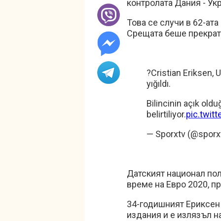
контролата Дания - Ук
Това се случи в 62-ата
Срещата беше прекрат
?Cristian Eriksen, 
yığıldı.
Bilincinin açık oldu
belirtiliyor.
pic.twi
— Sporxtv (@sporx
Датският национал пол
време на Евро 2020, п
34-годишният Ериксен
издания и е излязъл н