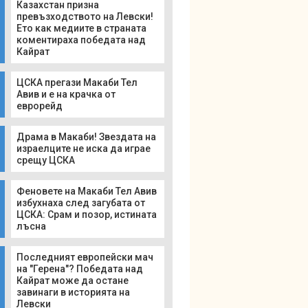
Казахстан призна
превъзходството на Левски!
Ето как медиите в страната
коментираха победата над
Кайрат
ЦСКА прегази Макаби Тел
Авив и е на крачка от
еврорейд
Драма в Макаби! Звездата на
израелците не иска да играе
срещу ЦСКА
Феновете на Макаби Тел Авив
избухнаха след загубата от
ЦСКА: Срам и позор, истината
лъсна
Последният европейски мач
на "Герена"? Победата над
Кайрат може да остане
завинаги в историята на
Левски