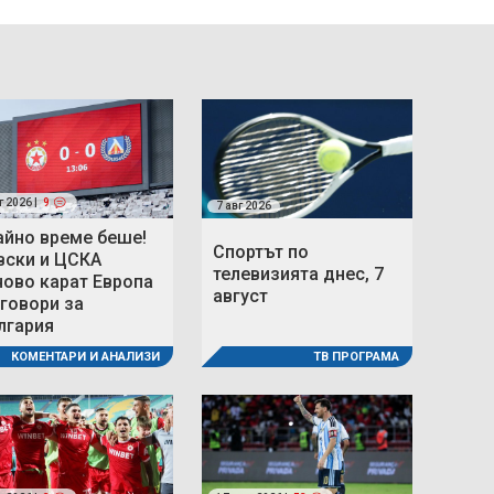
г 2026 |
9
7 авг 2026
айно време беше!
Спортът по
вски и ЦСКА
телевизията днес, 7
ново карат Европа
август
 говори за
лгария
ТВ ПРОГРАМА
КОМЕНТАРИ И АНАЛИЗИ