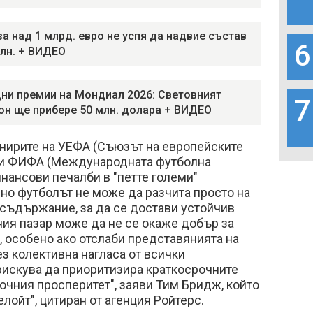
за над 1 млрд. евро не успя да надвие състав
6
млн. + ВИДЕО
ни премии на Мондиал 2026: Световният
7
н ще прибере 50 млн. долара + ВИДЕО
рнирите на УЕФА (Съюзът на европейските
 и ФИФА (Международната футболна
нансови печалби в "петте големи"
 но футболът не може да разчита просто на
съдържание, за да се достави устойчив
ния пазар може да не се окаже добър за
, особено ако отслаби представянията на
ез колективна нагласа от всички
рискува да приоритизира краткосрочните
чния просперитет", заяви Тим Бридж, който
лойт", цитиран от агенция Ройтерс.