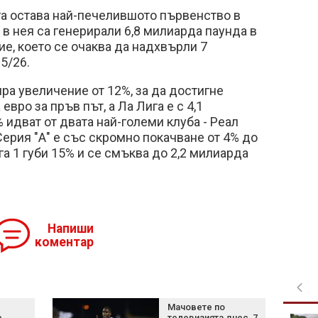
га остава най-печелившото първенство в
 в нея са генерирали 6,8 милиарда паунда в
ие, което се очаква да надхвърли 7
5/26.
ра увеличение от 12%, за да достигне
евро за пръв път, а Ла Лига е с 4,1
 идват от двата най-големи клуба - Реал
ерия "А" е със скромно покачване от 4% до
га 1 губи 15% и се смъква до 2,2 милиарда
Напиши
коментар
Мачовете по
е
телевизията днес, 7