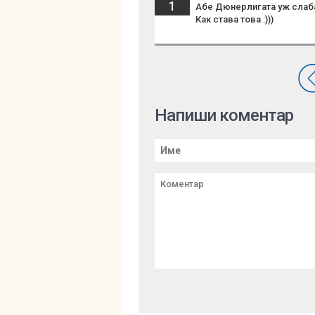
1
Абе Дюнерлигата уж слаба,
Как става това :)))
Напиши коментар