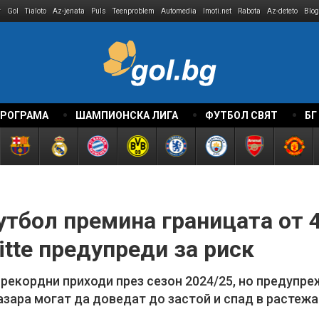
r
Gol
Tialoto
Az-jenata
Puls
Teenproblem
Automedia
Imoti.net
Rabota
Az-deteto
Blog
ПРОГРАМА
ШАМПИОНСКА ЛИГА
ФУТБОЛ СВЯТ
БГ
тбол премина границата от 
itte предупреди за риск
 рекордни приходи през сезон 2024/25, но предупр
азара могат да доведат до застой и спад в растеж