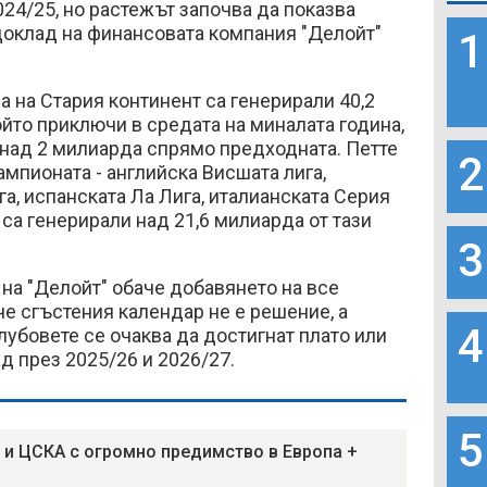
024/25, но растежът започва да показва
 доклад на финансовата компания "Делойт"
1
 на Стария континент са генерирали 40,2
ойто приключи в средата на миналата година,
 над 2 милиарда спрямо предходната. Петте
2
пионата - английска Висшата лига,
а, испанската Ла Лига, италианската Серия
, са генерирали над 21,6 милиарда от тази
3
на "Делойт" обаче добавянето на все
е сгъстения календар не е решение, а
4
лубовете се очаква да достигнат плато или
д през 2025/26 и 2026/27.
5
 и ЦСКА с огромно предимство в Европа +