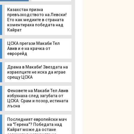
Казахстан призна
превъзходството на Левски!
Ето как медиите в страната
коментираха победата над
Кайрат
ЦСКА прегази Макаби Тел
Авив и е на крачка от
еврорейд
Драма в Макаби! Звездата на
израелците не иска да играе
срещу ЦСКА
Феновете на Макаби Тел Авив
избухнаха след загубата от
ЦСКА: Срам и позор, истината
лъсна
Последният европейски мач
на "Герена"? Победата над
Кайрат може да остане