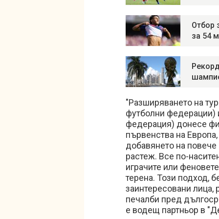
Отбор 
за 54 
Рекорд
шампио
"Разширяването на ту
футболни федерации)
федерация) донесе фи
първенства на Европа,
добавянето на повече 
растеж. Все по-насите
играчите или феновете
терена. Този подход, б
заинтересовани лица, 
печалби пред дългосро
е водещ партньор в "Де