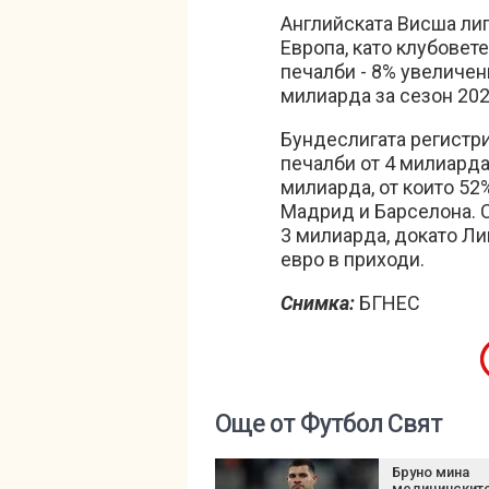
Английската Висша ли
Европа, като клубовете
печалби - 8% увеличен
милиарда за сезон 202
Бундеслигата регистри
печалби от 4 милиарда 
милиарда, от които 52%
Мадрид и Барселона. С
3 милиарда, докато Ли
евро в приходи.
Снимка:
БГНЕС
Още от Футбол Свят
Бруно мина
медицинскит