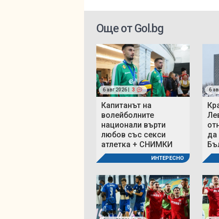
Още от Gol.bg
6 авг 2026 |
3
6 ав
Капитанът на
Кр
волейболните
Ле
национали върти
от
любов със секси
да
атлетка + СНИМКИ
Бъ
ИНТЕРЕСНО