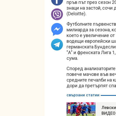
пръв път през сезон 2
знаци на застой, сочи
(Deloitte).
Футболните първенства
милиарда за сезона, к
което е увеличение от
водещи европейски шам
германската Бундеслиг
"А" и френската Лига 1
сума.
Според анализаторите 
повече мачове във веч
средните печалби на к
дори да претърпят спа
свързани статии
Левски
ВИДЕО