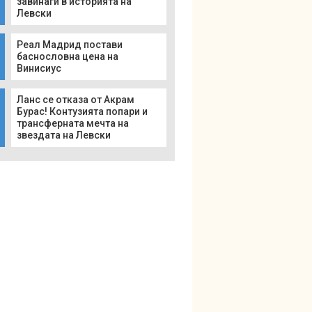
завинаги в историята на
Левски
Реал Мадрид постави
баснословна цена на
Винисиус
Ланс се отказа от Акрам
Бурас! Контузията попари и
трансферната мечта на
звездата на Левски