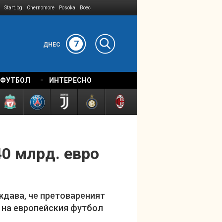
Start.bg
Chernomore
Posoka
Boec
7
ДНЕС
 ФУТБОЛ
ИНТЕРЕСНО
40 млрд. евро
еждава, че претовареният
а на европейския футбол