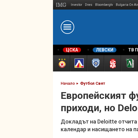
Investor
Dnes
Bloombergtv
Bulgaria On Ai
Megavselena.bg
ЦСКА
ЛЕВСКИ
ТВ 
Начало
Футбол Свят
Европейският фу
приходи, но Delo
Докладът на Deloitte отчита
календар и насищането на п