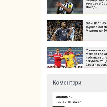
тестове в Се
Лондон
ОФИЦИАЛНО: 
Жуниор остав
Мадрид до 20
Феновете на
Макаби Тел А
избухнаха сл
загубата от Ц
Срам и позор,
истината лъс
Коментари
анонимен
10:01 | 9 юли 2026 г.