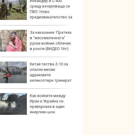
Искандер и С-400
Герма
срещу изчерпваща се
Ferrari
ПВО: Ново
предизвикателство за
на
За наказание: Пратиха
Дори 
в “месомелачката”
върху
руски войник облечен
загуб
в рокля (ВИДЕО 16+)
Китай тества Z-10 за
Защо 
опасни мисии:
бутон
щурмовите
новит
хеликоптери тренират
и под радара
Как войните между
Графи
Иран и Украйна се
разкр
превърнаха в един
преди
енергиен шок