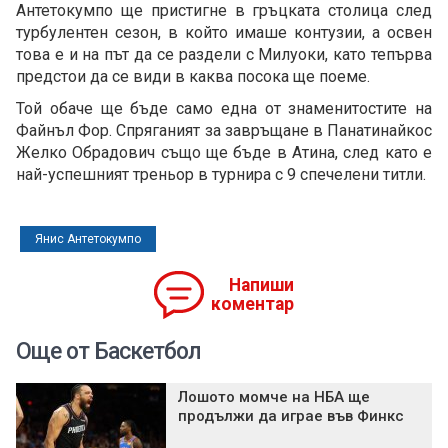
Антетокумпо ще пристигне в гръцката столица след
турбулентен сезон, в който имаше контузии, а освен
това е и на път да се раздели с Милуоки, като тепърва
предстои да се види в каква посока ще поеме.
Той обаче ще бъде само една от знаменитостите на
Файнъл Фор. Спряганият за завръщане в Панатинайкос
Желко Обрадович също ще бъде в Атина, след като е
най-успешният треньор в турнира с 9 спечелени титли.
Янис Антетокумпо
Напиши
коментар
Още от Баскетбол
Лошото момче на НБА ще
продължи да играе във Финкс