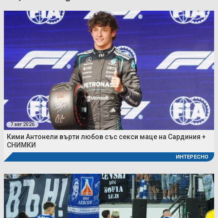
7 авг 2026
Кими Антонели върти любов със секси маце на Сардиния +
СНИМКИ
ИНТЕРЕСНО