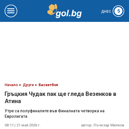
5
ДНЕС
Начало
Други
Баскетбол
Гръцкия Чудак пак ще гледа Везенков в
Атина
Утре са полуфиналите във Финалната четворка на
Евролигата
08:11 | 21 май 2026 г.
автор:
Лъчезар Милков