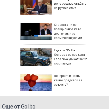
 носи
вече решава съдбата
Мирон и
на руския елит
 да
от за 3
Страната ни се
е на
позиционира като
вижение
дестинация за
 август
космически услуги
а най-
Една от 36: На
ник на
Острова се продава
Lada Niva уникат за 22
хил. паунда
на
Венера във Везни -
нал в
какво предстои за
зодиите?
Още от Gol.bg