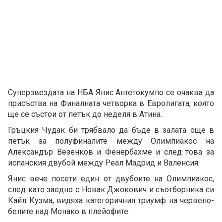
Суперзвездата на НБА Янис Антетокумпо се очаква да
присъства на Финалната четворка в Евролигата, която
ще се състои от петък до неделя в Атина.
Гръцкия Чудак би трябвало да бъде в залата още в
петък за полуфиналите между Олимпиакос на
Александър Везенков и Фенербахме и след това за
испанския двубой между Реал Мадрид и Валенсия.
Янис вече посети един от двубоите на Олимпиакос,
след като заедно с Новак Джокович и съотборника си
Кайл Кузма, видяха категоричния триумф на червено-
белите над Монако в плейофите.