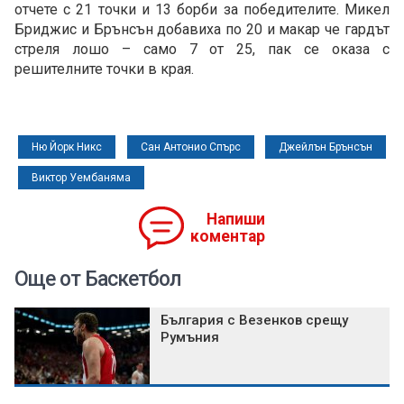
отчете с 21 точки и 13 борби за победителите. Микел
Бриджис и Брънсън добавиха по 20 и макар че гардът
стреля лошо – само 7 от 25, пак се оказа с
решителните точки в края.
Ню Йорк Никс
Сан Антонио Спърс
Джейлън Брънсън
Виктор Уембаняма
Напиши
коментар
Още от Баскетбол
България с Везенков срещу
Румъния