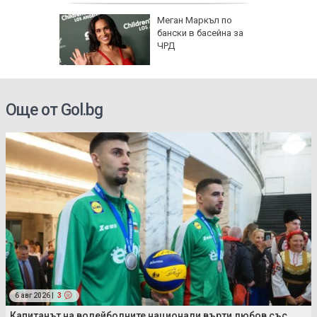
о се
Меган Маркъл по
кво
бански в басейна за
оти
ЧРД
Още от Gol.bg
6 авг 2026 |
3
Капитанът на волейболните национали върти любов със