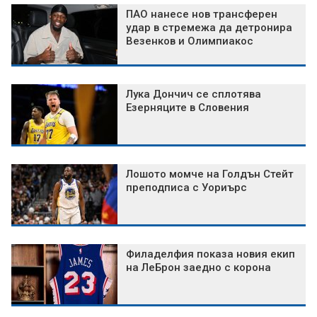
ПАО нанесе нов трансферен
удар в стремежа да детронира
Везенков и Олимпиакос
Лука Дончич се сплотява
Езерняците в Словения
Лошото момче на Голдън Стейт
преподписа с Уориърс
Филаделфия показа новия екип
на ЛеБрон заедно с корона