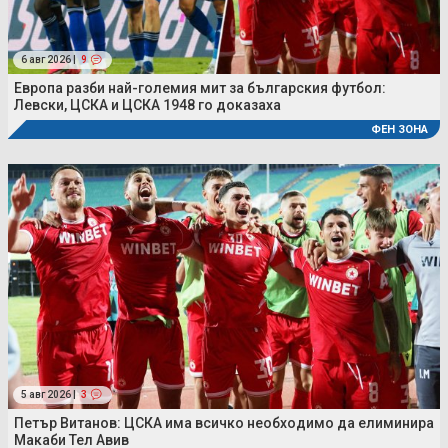
6 авг 2026 |
9
Европа разби най-големия мит за българския футбол:
Левски, ЦСКА и ЦСКА 1948 го доказаха
ФЕН ЗОНА
5 авг 2026 |
3
Петър Витанов: ЦСКА има всичко необходимо да елиминира
Макаби Тел Авив