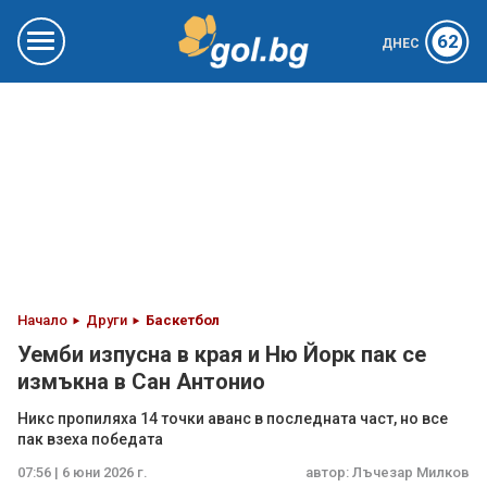
62
ДНЕС
Начало
Други
Баскетбол
Уемби изпусна в края и Ню Йорк пак се
измъкна в Сан Антонио
Никс пропиляха 14 точки аванс в последната част, но все
пак взеха победата
07:56 | 6 юни 2026 г.
автор:
Лъчезар Милков