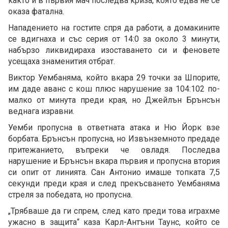
както и в първия мач последва криза, която едва не се
оказа фатална.
Нападението на гостите спря да работи, а домакините
се вдигнаха и със серия от 14:0 за около 3 минути,
набързо ликвидираха изоставането си и феновете
усещаха знаменития отбрат.
Виктор Уембаняма, който вкара 29 точки за Шпорите,
им даде аванс с кош плюс нарушение за 104:102 по-
малко от минута преди края, но Джейлън Брънсън
веднага изравни.
Уемби пропусна в ответната атака и Ню Йорк взе
борбата. Брънсън пропусна, но Извънземното предаде
притежанието, въпреки че овладя. Последва
нарушение и Брънсън вкара първия и пропусна втория
си опит от линията. Сан Антонио имаше топката 7,5
секунди преди края и след прекъсването Уембаняма
стреля за победата, но пропусна.
„Трябваше да ги спрем, след като преди това играхме
ужасно в защита“ каза Карл-Антъни Таунс, който се