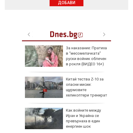
ДОБАВИ
еги: Как
За наказание: Пратиха
в “месомелачката”
да
руски войник облечен
 хората?
в рокля (ВИДЕО 16+)
Китай тества Z-10 за
опасни мисии:
щурмовите
хеликоптери тренират
полети под радара
Как войните между
Иран и Украйна се
превърнаха в един
енергиен шок