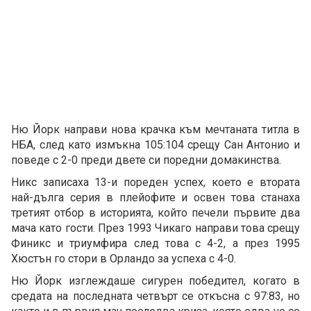
Ню Йорк направи нова крачка към мечтаната титла в
НБА, след като измъкна 105:104 срещу Сан Антонио и
поведе с 2-0 преди двете си поредни домакинства.
Никс записаха 13-и пореден успех, което е втората
най-дълга серия в плейофите и освен това станаха
третият отбор в историята, който печели първите два
мача като гости. През 1993 Чикаго направи това срещу
Финикс и триумфира след това с 4-2, а през 1995
Хюстън го стори в Орландо за успеха с 4-0.
Ню Йорк изглеждаше сигурен победител, когато в
средата на последната четвърт се откъсна с 97:83, но