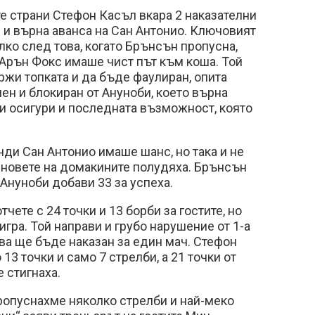
е страни Стефон Касъл вкара 2 наказателни
 и върна аванса на Сан Антонио. Ключовият
ко след това, когато Брънсън пропусна,
еАрън Фокс имаше чист път към коша. Той
ржи топката и да бъде фаулиран, опита
нен и блокиран от Ануноби, което върна
и осигури и последната възможност, която
нди Сан Антонио имаше шанс, но така и не
еновете на домакините полудяха. Брънсън
 Ануноби добави 33 за успеха.
чете с 24 точки и 13 борби за гостите, но
 игра. Той направи и грубо нарушение от 1-а
ова ще бъде наказан за един мач. Стефон
13 точки и само 7 стрелби, а 21 точки от
 стигнаха.
ропуснахме няколко стрелби и най-меко