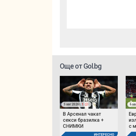
Още от Gol.bg
5 авг 2026 |
1
6 ав
В Арсенал чакат
Ев
секси бразилка +
из
СНИМКИ
с 
ИНТЕРЕСНО