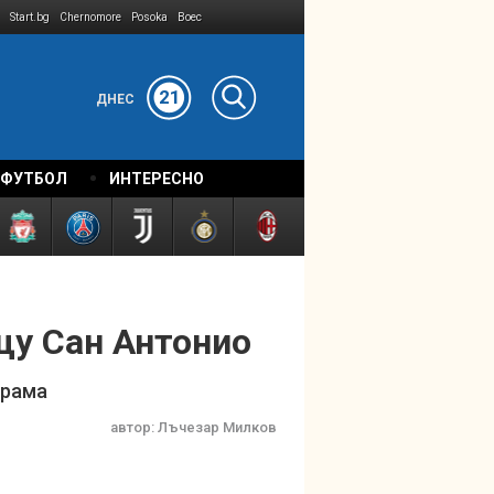
Start.bg
Chernomore
Posoka
Boec
21
ДНЕС
 ФУТБОЛ
ИНТЕРЕСНО
щу Сан Антонио
драма
автор:
Лъчезар Милков