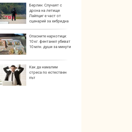
Берлин: Случаят с
Audi 
дрона на летище
с про
Лайпциг е част от
луксо
сценарий за хибридна
ново 
Опасните наркотици:
Защо 
10 кг. фентанил убиват
едно 
10 млн. души за минути
колко
911
Как да намалим
Създа
стреса по естествен
поема
път
дизайн