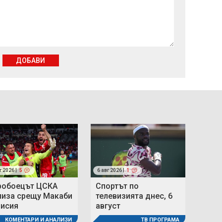
ДОБАВИ
г 2026 |
5
6 авг 2026 |
1
робоецът ЦСКА
Спортът по
лиза срещу Макаби
телевизията днес, 6
мисия
август
КОМЕНТАРИ И АНАЛИЗИ
ТВ ПРОГРАМА