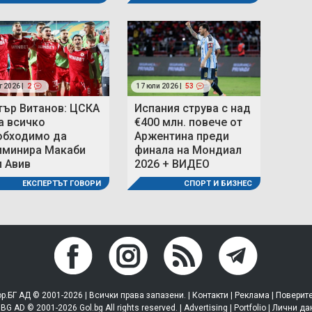
г 2026 |
2
17 юли 2026 |
53
тър Витанов: ЦСКА
Испания струва с над
а всичко
€400 млн. повече от
обходимо да
Аржентина преди
иминира Макаби
финала на Мондиал
л Авив
2026 + ВИДЕО
ЕКСПЕРТЪТ ГОВОРИ
СПОРТ И БИЗНЕС
р.БГ АД © 2001-2026 | Всички права запазени. |
Контакти
|
Реклама
|
Поверит
.BG AD © 2001-2026 Gol.bg All rights reserved. |
Advertising
|
Portfolio
|
Лични да