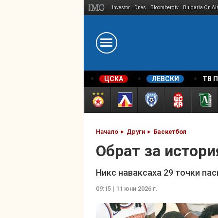
Investor
Dnes
Bloombergtv
Bulgaria On Ai
Megavselena.bg
ЦСКА
ЛЕВСКИ
ТВ 
Начало
Други
Баскетбол
Обрат за истор
Никс наваксаха 29 точки пас
09:15 | 11 юни 2026 г.