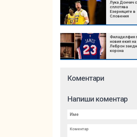
Лука Дончич 
сплотява
Езерняците в
Словения
Филаделфия 
новия екип на
ЛеБрон заедн
корона
Коментари
Напиши коментар