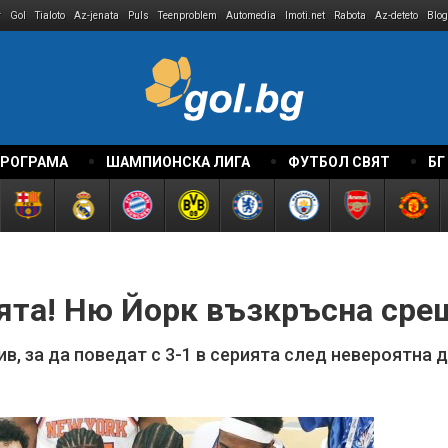
r
Gol
Tialoto
Az-jenata
Puls
Teenproblem
Automedia
Imoti.net
Rabota
Az-deteto
Blog
ПРОГРАМА
ШАМПИОНСКА ЛИГА
ФУТБОЛ СВЯТ
БГ
ията! Ню Йорк възкръсна сре
ив, за да поведат с 3-1 в серията след невероятна 