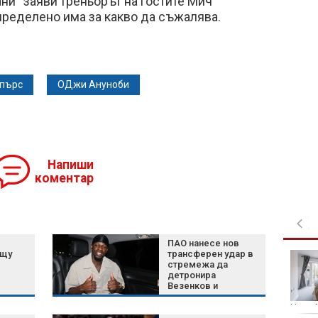
ни“ заяви треньорът на гостите Мич
пределено има за какво да съжалява.
Спърс
ОДжи Ануноби
Напиши
коментар
ПАО нанесе нов
ещу
трансферен удар в
Синдромът на сухото
стремежа да
око: Какво го
детронира
причинява и как се
Везенков и
лекува
Олимпиакос
Home