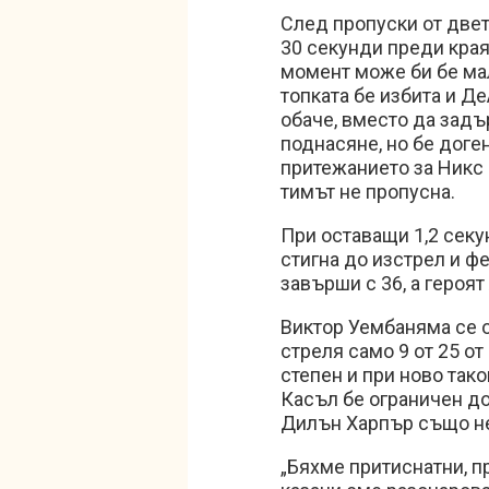
След пропуски от двет
30 секунди преди края
момент може би бе мал
топката бе избита и Д
обаче, вместо да задъ
поднасяне, но бе доге
притежанието за Никс 
тимът не пропусна.
При оставащи 1,2 секу
стигна до изстрел и ф
завърши с 36, а героят
Виктор Уембаняма се от
стреля само 9 от 25 от
степен и при ново так
Касъл бе ограничен до 
Дилън Харпър също не
„Бяхме притиснатни, п