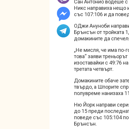
Сан Антонио водеше с 
Никс направиха нещо 
със 107:106 и да повед
ОДжи Ануноби направи
Брънсън от тройката 1,
домакините да спечеля
„Не мисля, че има по-
това“ заяви треньорът
изоставайки с 49:76 на
третата четвърт.
Домакините обаче зате
твърдо, а Шпорите спр
полувреме нанизаха 11
Ню Йорк направи серия 
до 15 преди последнат
поведе със 105:104 по
Брънсън.