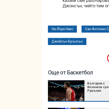
казани сме разочарова
Джонсън, чийто тим о
Ню Йорк Никс
Сан Антонио 
Джейлън Брънсън
Още от Баскетбол
България с
Везенков ср
Румъния