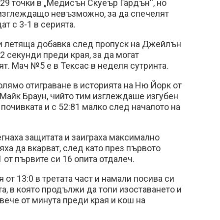
29 точки в „Медисън Скуеър Гардън“, но
изглеждащо невъзможно, за да спечелят
ат с 3-1 в серията.
 летяща добавка след пропуск на Джейлън
2 секунди преди края, за да могат
т. Мач №5 е в Тексас в неделя сутринта.
голямо отиграване в историята на Ню Йорк от
 Майк Браун, чийто тим изглеждаше изгубен
 почивката и с 52:81 малко след началото на
гнаха защитата и заиграха максимално
яха да вкарват, след като през първото
 от първите си 16 опита отдалеч.
от 13:0 в третата част и намали посива си
а, в която продължи да топи изоставането и
вече от минута преди края и кош на