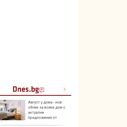
Август у дома - нов
25-те 
облик за всеки дом с
внесе
актуални
през 
предложения от
Max