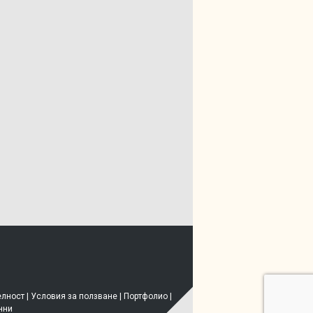
елност
|
Условия за ползване
|
Портфолио
|
нни