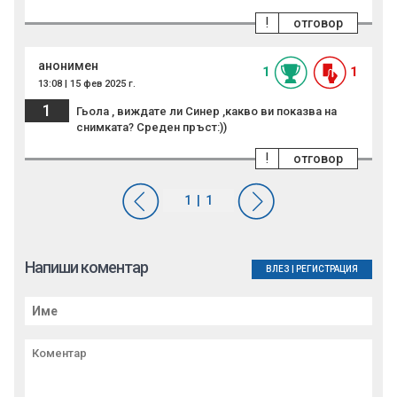
!
отговор
анонимен
1
1
13:08 | 15 фев 2025 г.
1
Гьола , виждате ли Синер ,какво ви показва на
снимката? Среден пръст:))
!
отговор
Напиши коментар
ВЛЕЗ
|
РЕГИСТРАЦИЯ