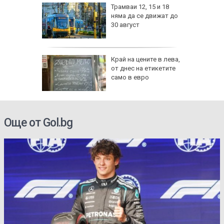
ън се е
Трамваи 12, 15 и 18
л по
няма да се движат до
30 август
изпепели
Край на цените в лева,
, над 20
от днес на етикетите
само в евро
ВИДЕО)
Още от Gol.bg