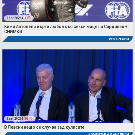
7 авг 2026 |
4
Кими Антонели върти любов със секси маце на Сардиния +
СНИМКИ
ИНТЕРЕСНО
8 авг 2026 |
36
В Левски нещо се случва зад кулисите
КОМЕНТАРИ И АНАЛИЗИ