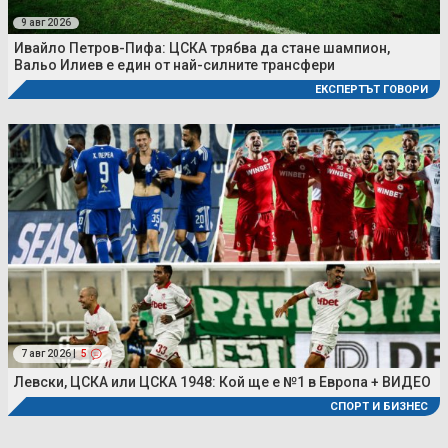
9 авг 2026
Ивайло Петров-Пифа: ЦСКА трябва да стане шампион,
Вальо Илиев е един от най-силните трансфери
ЕКСПЕРТЪТ ГОВОРИ
7 авг 2026 |
5
Левски, ЦСКА или ЦСКА 1948: Кой ще е №1 в Европа + ВИДЕО
СПОРТ И БИЗНЕС