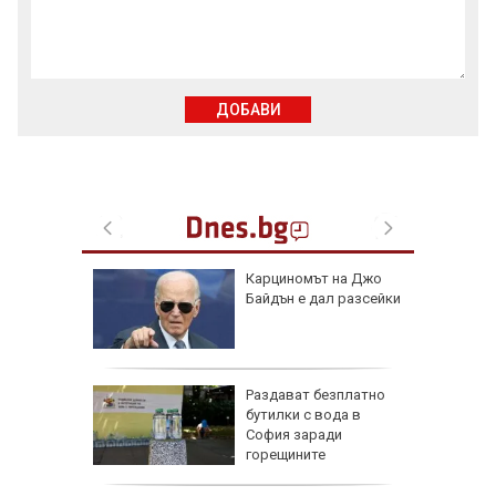
ДОБАВИ
ка Дунав
Карциномът на Джо
при
Байдън е дал разсейки
м
се полз
нят хора
Раздават безплатно
асова
бутилки с вода в
анада
София заради
горещините