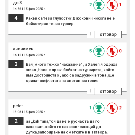
до 3
2
1
14:56 | 15 фев 2025 г.
4
Какви са тези глупости? Джокович никога не е
бойкотирал тенис турнир.
!
отговор
анонимен
5
0
14:12 | 15 фев 2025 г.
3
Вай ,много тежко "наказание" , а Халеп я одраха
жива ,Ноле е прав- бойкот на турнирите, който
има достойнство , ако са задружни в това ,ще
сринат шефчетата на световния тенис
!
отговор
peter
1
2
13:08 | 15 фев 2025 г.
2
aa ,,kak така,той да не е руснак та да го
наказват..който го наказал -санкций до
дупка,запориране на сметките и в затвора.