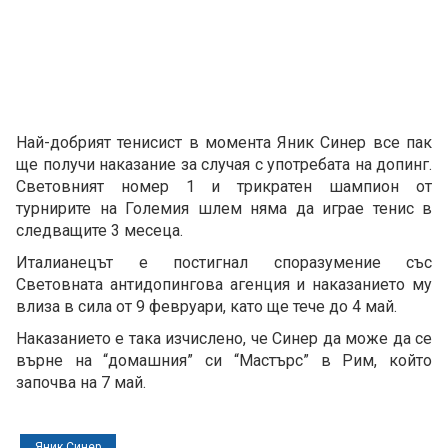
Най-добрият тенисист в момента Яник Синер все пак
ще получи наказание за случая с употребата на допинг.
Световният номер 1 и трикратен шампион от
турнирите на Големия шлем няма да играе тенис в
следващите 3 месеца.
Италианецът е постигнал споразумение със
Световната антидопингова агенция и наказанието му
влиза в сила от 9 февруари, като ще тече до 4 май.
Наказанието е така изчислено, че Синер да може да се
върне на “домашния” си “Мастърс” в Рим, който
започва на 7 май.
Яник Синер