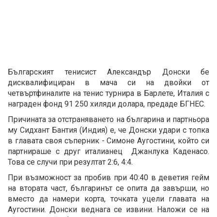
Българският тенисист Александър Донски бе
дисквалифициран в мача си на двойки от
четвъртфиналите на тенис турнира в Барлете, Италия с
награден фонд 91 250 хиляди долара, предаде БГНЕС.
Причината за отстраняването на българина и партньора
му Сидхант Бантия (Индия) е, че Донски удари с топка
в главата своя съперник - Симоне Аугостини, който си
партнираше с друг италианец Джанлука Каденасо.
Това се случи при резултат 2:6, 4:4.
При възможност за пробив при 40:40 в деветия гейм
на втората част, българинът се опита да завърши, но
вместо да намери корта, точката уцели главата на
Аугостини. Донски веднага се извини. Наложи се на