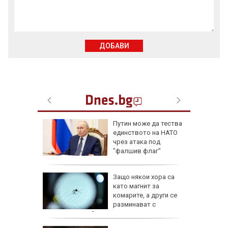
ДОБАВИ
ели и
Путин може да тества
иха
единството на НАТО
алиев в
чрез атака под
път
"фалшив флаг"
ревен
Защо някои хора са
ец
като магнит за
шив
комарите, а други се
ми
разминават с
ухапванията им?