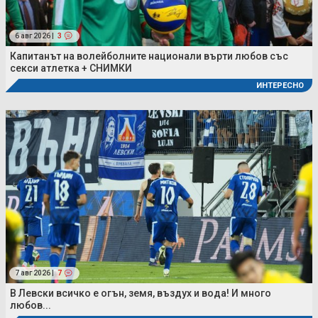
6 авг 2026 |
3
Капитанът на волейболните национали върти любов със
секси атлетка + СНИМКИ
ИНТЕРЕСНО
7 авг 2026 |
7
В Левски всичко е огън, земя, въздух и вода! И много
любов...