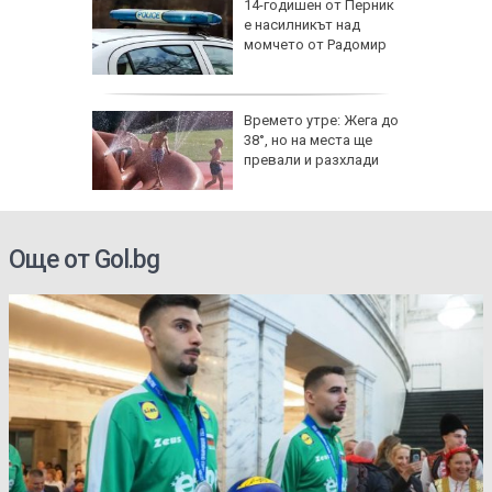
аничават
14-годишен от Перник
м София
е насилникът над
", АМ
момчето от Радомир
веждите
Времето утре: Жега до
ве по
38°, но на места ще
ежите от
превали и разхлади
аврили с
Още от Gol.bg