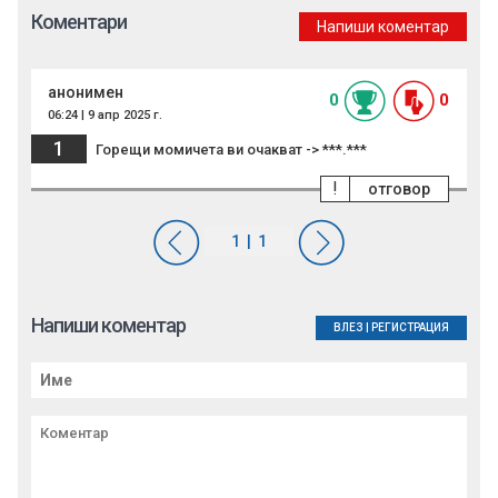
Коментари
Напиши коментар
анонимен
0
0
06:24 | 9 апр 2025 г.
1
Горещи момичета ви очакват -> ***.***
!
отговор
Напиши коментар
ВЛЕЗ
|
РЕГИСТРАЦИЯ