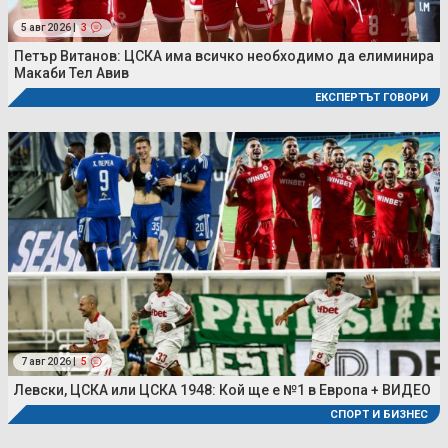
5 авг 2026 |
3
Петър Витанов: ЦСКА има всичко необходимо да елиминира
Макаби Тел Авив
ЕКСПЕРТЪТ ГОВОРИ
7 авг 2026 |
5
Левски, ЦСКА или ЦСКА 1948: Кой ще е №1 в Европа + ВИДЕО
СПОРТ И БИЗНЕС