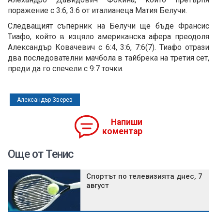
поражение с 3:6, 3:6 от италианеца Матия Белучи.
Следващият съперник на Белучи ще бъде Франсис
Тиафо, който в изцяло американска афера преодоля
Александър Ковачевич с 6:4, 3:6, 7:6(7). Тиафо отрази
два последователни мачбола в тайбрека на третия сет,
преди да го спечели с 9:7 точки.
Александър Зверев
Напиши
коментар
Още от Тенис
Спортът по телевизията днес, 7
август