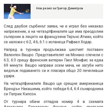
Нов резил за Григор Димитров
След двубоя сърбинът заяви, че е играл без никакво
напрежение, а на четвъртфиналите ще има преодолим
съперник в лицето на французина Терънс Атман, който
се наложи с 6:2, 4:6, 6:1 с испанеца Рафаел Ходар.
Напред в турнира продължава шестият поставен
Валентен Вашро. Представителят на Монако спечели с
6:3, 6:3 срещу френския ветеран Гаел Монфис за едва
69 минути. Вашро направи осем мача, не загуби нито
веднъж подаването си и пласира общо 20 печеливши
удара.
На четвъртфиналите Вашро ще срещне американеца
Брендън Накашима, който победи 6:4, 6:4 сънародника
си Патрик Кипсон.
От турнира обаче отпадна номер 4 в схемата
Алехандро Давидович Фокина, който претърпя