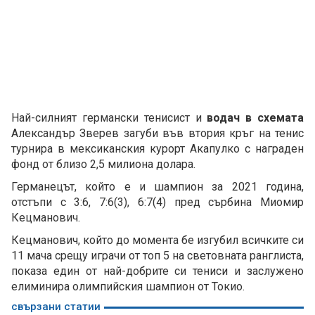
Най-силният германски тенисист и
водач в схемата
Александър Зверев загуби във втория кръг на тенис
турнира в мексиканския курорт Акапулко с награден
фонд от близо 2,5 милиона долара.
Германецът, който е и шампион за 2021 година,
отстъпи с 3:6, 7:6(3), 6:7(4) пред сърбина Миомир
Кецманович.
Кецманович, който до момента бе изгубил всичките си
11 мача срещу играчи от топ 5 на световната ранглиста,
показа един от най-добрите си тениси и заслужено
елиминира олимпийския шампион от Токио.
свързани статии