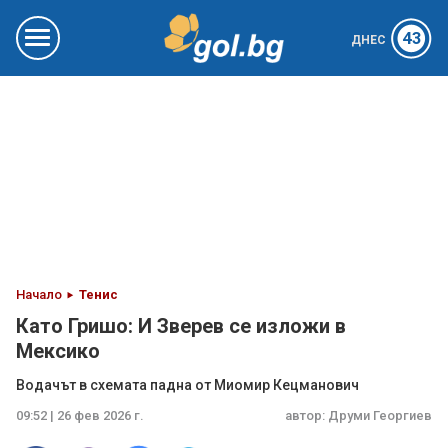
43
ДНЕС
Начало
Тенис
Като Гришо: И Зверев се изложи в
Мексико
Водачът в схемата падна от Миомир Кецманович
09:52 | 26 фев 2026 г.
автор:
Друми Георгиев