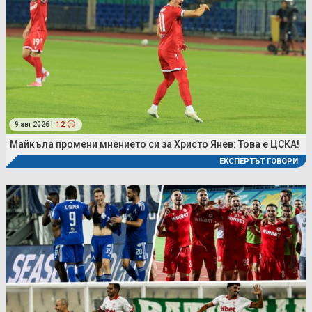
9 авг 2026 |
12
Майкъла промени мнението си за Христо Янев: Това е ЦСКА!
ЕКСПЕРТЪТ ГОВОРИ