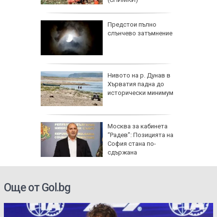
Радев
Предстои пълно
 тона
слънчево затъмнение
Нивото на р. Дунав в
к при
Хърватия падна до
енията за
исторически минимум
ата
Москва за кабинета
анд
“Радев”: Позицията на
раща
София стана по-
НИМКИ)
сдържана
Още от Gol.bg