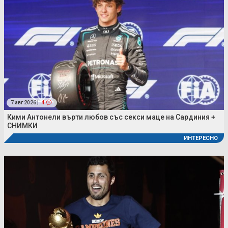
7 авг 2026 |
4
Кими Антонели върти любов със секси маце на Сардиния +
СНИМКИ
ИНТЕРЕСНО