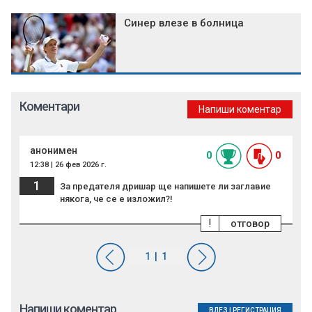
Синер влезе в болница
Коментари
Напиши коментар
анонимен
0
0
12:38 | 26 фев 2026 г.
1
За предателя дришар ще напишете ли заглавие
някога, че се е изложил?!
!
отговор
Напиши коментар
ВЛЕЗ
|
РЕГИСТРАЦИЯ