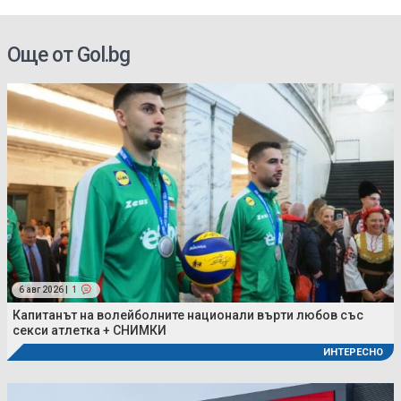
Още от Gol.bg
6 авг 2026 |
1
Капитанът на волейболните национали върти любов със
секси атлетка + СНИМКИ
ИНТЕРЕСНО