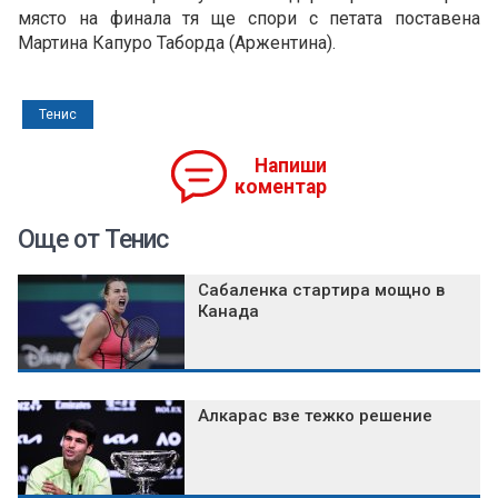
място на финала тя ще спори с петата поставена
Мартина Капуро Таборда (Аржентина).
Тенис
Напиши
коментар
Още от Тенис
Сабаленка стартира мощно в
Канада
Алкарас взе тежко решение