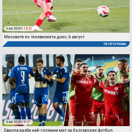
6 авг 2026 |
12
Мачовете по телевизията днес, 6 август
ТВ ПРОГРАМА
6 авг 2026 |
9
Европа разби най-големия мит за българския футбол: