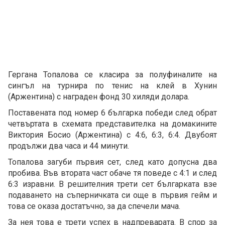
Гергана Топалова се класира за полуфиналите на
сингъл на турнира по тенис на клей в Хунин
(Аржентина) с награден фонд 30 хиляди долара.
Поставената под номер 6 българка победи след обрат
четвъртата в схемата представителка на домакините
Виктория Босио (Аржентина) с 4:6, 6:3, 6:4. Двубоят
продължи два часа и 44 минути.
Топалова загуби първия сет, след като допусна два
пробива. Във втората част обаче тя поведе с 4:1 и след
6:3 изравни. В решителния трети сет българката взе
подаването на съперничката си още в първия гейм и
това се оказа достатъчно, за да спечели мача.
За нея това е трети успех в надпреварата. В спор за