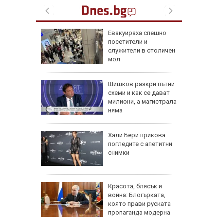
а в
Евакуираха спешно
артал
посетители и
ламъците
служители в столичен
 метра
мол
в:
Шишков разкри пътни
 на
схеми и как се дават
 по
милиони, а магистрала
няма
ти
и
Хали Бери прикова
 Авив) и
погледите с апетитни
 от
снимки
га
шки:
Красота, блясък и
тски
война: Блогърката,
да се
която прави руската
носни
пропаганда модерна