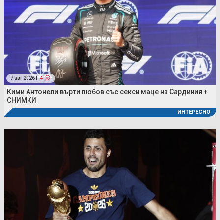
7 авг 2026 |
4
Кими Антонели върти любов със секси маце на Сардиния +
СНИМКИ
ИНТЕРЕСНО