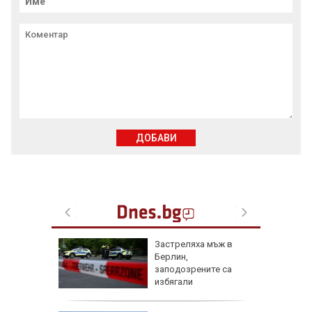
ДОБАВИ
акрая
Застреляха мъж в
-
Берлин,
ична
заподозрените са
ания
избягали