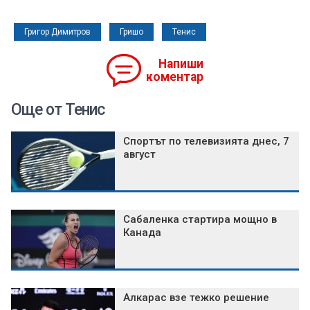
Григор Димитров
Гришо
Тенис
Напиши
коментар
Още от Тенис
Спортът по телевизията днес, 7
август
Сабаленка стартира мощно в
Канада
Алкарас взе тежко решение