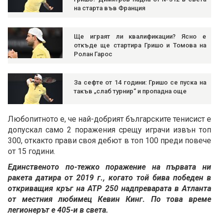
на старта във Франция
Ще играят ли квалификации? Ясно е
откъде ще стартира Гришо и Томова на
Ролан Гарос
За сефте от 14 години: Гришо се пуска на
такъв „слаб турнир“ и пропадна още
Любопитното е, че най-добрият българските тенисист е
допускал само 2 поражения срещу играчи извън топ
300, откакто прави своя дебют в топ 100 преди повече
от 15 години.
Единственото по-тежко поражение на първата ни
ракета датира от 2019 г., когато той бива победен в
откриващия кръг на ATP 250 надпреварата в Атланта
от местния любимец Кевин Кинг. По това време
легионерът е 405-и в света.