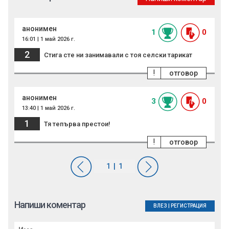
анонимен
1
0
16:01 | 1 май 2026 г.
2
Стига сте ни занимавали с тоя селски тарикат
!
отговор
анонимен
3
0
13:40 | 1 май 2026 г.
1
Тя тепърва престои!
!
отговор
Напиши коментар
ВЛЕЗ
|
РЕГИСТРАЦИЯ