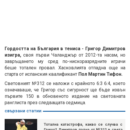
Гордостта на България в тениса - Григор Димитров
изигра,
своя първи Чаланджър от 2012-та насам, но
завръщането му сред по-нискоразрядните играчи
беше тотален провал. Хасковлията отпадна още на
старта от испанския квалификант
Пол Мартин Тифон.
Световният №312 се наложи с крайното 6:3 6:4, което
означаваше, че Григор със сигурност ще бъде извън
първите 150 в обновеното издание на световната
ранглиста през следващата седмица.
свързани статии
Тотална катастрофа, какво се случва с
Гришо? Димитров падна от №312 в света