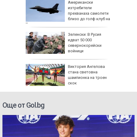
а над 1
Американски
ради
изтребители
н
прехванаха самолети
близо до голф клуб на
Тръмп
очти е
Зеленски: В Русия
ето си
идват 50 000
севернокорейски
войници
 Южна
Виктория Ангелова
 нужда
стана световна
за ПВО
шампионка на троен
скок
Още от Gol.bg