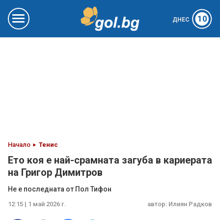
10
ДНЕС
Начало
Тенис
Ето коя е най-срамната загуба в кариерата
на Григор Димитров
Не е последната от Пол Тифон
12:15 | 1 май 2026 г.
автор:
Илиян Радков