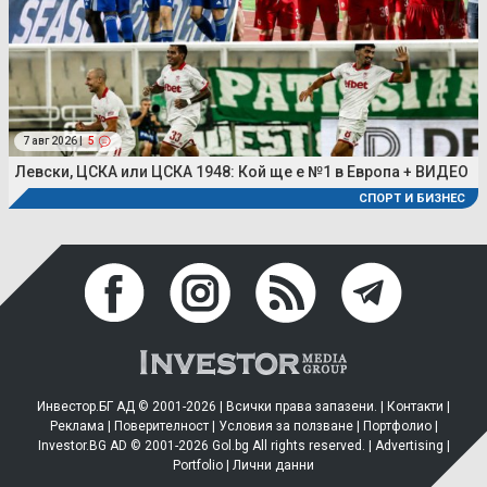
7 авг 2026 |
5
Левски, ЦСКА или ЦСКА 1948: Кой ще е №1 в Европа + ВИДЕО
СПОРТ И БИЗНЕС
Инвестор.БГ АД © 2001-2026 | Всички права запазени. |
Контакти
|
Реклама
|
Поверителност
|
Условия за ползване
|
Портфолио
|
Investor.BG AD © 2001-2026 Gol.bg All rights reserved. |
Advertising
|
Portfolio
|
Лични данни