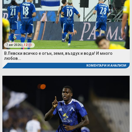
7 авг 2026 |
12
В Левски всичко е огън, земя, въздух и вода! И много
любов...
КОМЕНТАРИ И АНАЛИЗИ