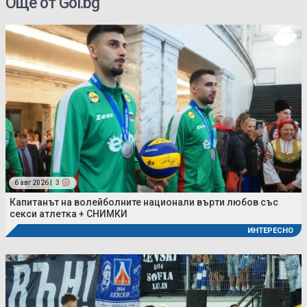
Още от Gol.bg
6 авг 2026 |
3
Капитанът на волейболните национали върти любов със
секси атлетка + СНИМКИ
ИНТЕРЕСНО