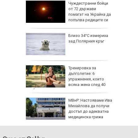
емова:
Чуждестранни бойци
заплата
от 72 държави
20 евро,
помагат на Украйна да
ече
попълва редиците си
исия
Близо 34°C измериха
зад Полярния кръг
исия
Тренировка за
дълголетие: 6
упражнения, които
всяка жена след 40
трябва да прави
МВнР: Настояваме Ива
Михайлова да получи
роверки:
достъп до адекватна
ртви са
медицинска грижа