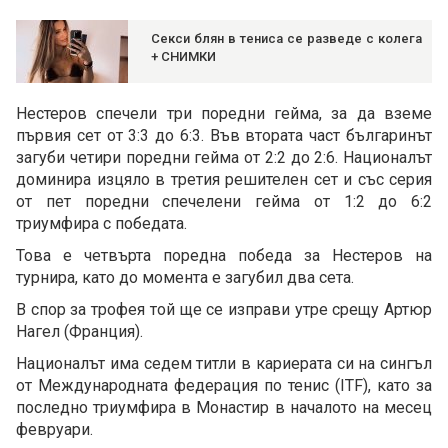
Секси блян в тениса се разведе с колега
+ СНИМКИ
Нестеров спечели три поредни гейма, за да вземе
първия сет от 3:3 до 6:3. Във втората част българинът
загуби четири поредни гейма от 2:2 до 2:6. Националът
доминира изцяло в третия решителен сет и със серия
от пет поредни спечелени гейма от 1:2 до 6:2
триумфира с победата.
Това е четвърта поредна победа за Нестеров на
турнира, като до момента е загубил два сета.
В спор за трофея той ще се изправи утре срещу Артюр
Нагел (Франция).
Националът има седем титли в кариерата си на сингъл
от Международната федерация по тенис (ITF), като за
последно триумфира в Монастир в началото на месец
февруари.