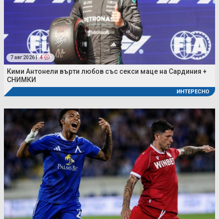
7 авг 2026 |
4
Кими Антонели върти любов със секси маце на Сардиния +
СНИМКИ
ИНТЕРЕСНО