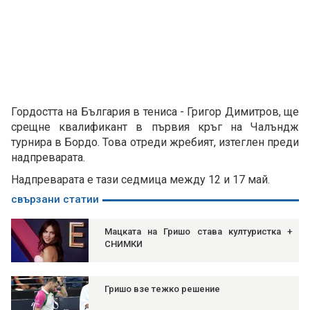
Гордостта на България в тениса - Григор Димитров, ще
срещне квалификант в първия кръг на Чалъндж
турнира в Бордо. Това отреди жребият, изтеглен преди
надпреварата.
Надпреварата е тази седмица между 12 и 17 май.
свързани статии
Мацката на Гришо става културистка +
СНИМКИ
Гришо взе тежко решение