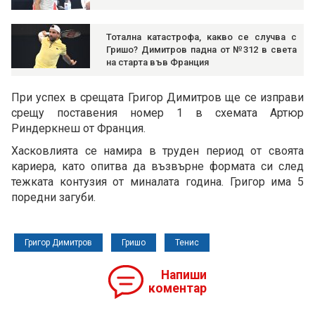
Тотална катастрофа, какво се случва с
Гришо? Димитров падна от №312 в света
на старта във Франция
При успех в срещата Григор Димитров ще се изправи
срещу поставения номер 1 в схемата Артюр
Риндеркнеш от Франция.
Хасковлията се намира в труден период от своята
кариера, като опитва да възвърне формата си след
тежката контузия от миналата година. Григор има 5
поредни загуби.
Григор Димитров
Гришо
Тенис
Напиши
коментар