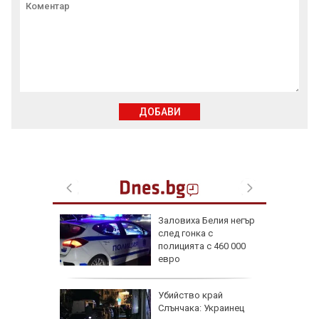
ДОБАВИ
зодии се
Заловиха Белия негър
ично до
след гонка с
г.
полицията с 460 000
евро
в
Убийство край
на:
Слънчака: Украинец