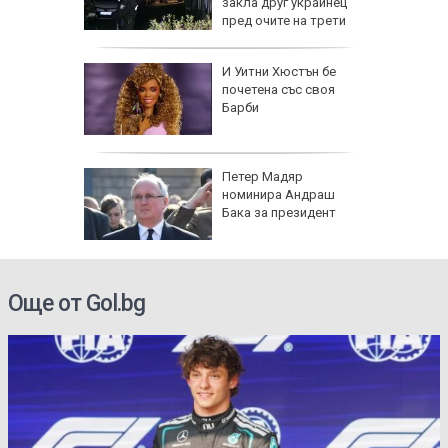
групи
закла друг украинец
ят
пред очите на трети
оза
И Уитни Хюстън бе
почетена със своя
Барби
е в
Петер Мадяр
нираха
номинира Андраш
за
Бака за президент
се полз
Още от Gol.bg