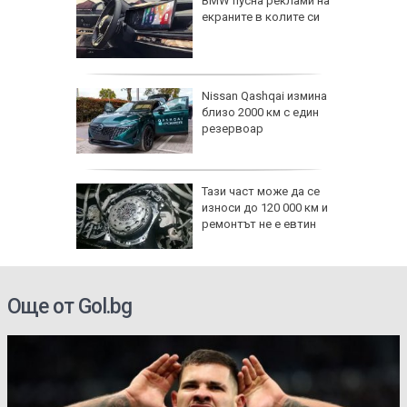
 реагира
BMW пусна реклами на
 на
екраните в колите си
 в
дават
Nissan Qashqai измина
близо 2000 км с един
ху
резервоар
анизъм?
Тази част може да се
износи до 120 000 км и
ев" след
ремонтът не е евтин
ни
Още от Gol.bg