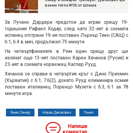
вземе титла №25 от Шлема
За Лучано Дардери предстои да играе срещу 19-
годишния Рафаел Ходар, след като 32-ият в схемата
испанец отстрани 19-ия поставен Лърнър Тиен (САЩ) с
6:1, 6:4 в мач, продължил 75 минути.
На четвъртфиналите в Рим един срещу друг ще
излязат още 13-ият поставен Карен Хачанов (Русия) и
23-ият в схемата норвежец Каспер Рууд.
Хачанов се справи в четвъртия кръг с Дино Призмич
(Хърватия) с 6:1, 7:6(2), докато Рууд елиминира осмия
поставен италианец Лоренцо Музети с 6:3, 6:1 за 78
минути игра.
Яник Синер
Новак Джокович
Тенис
Напиши
коментар