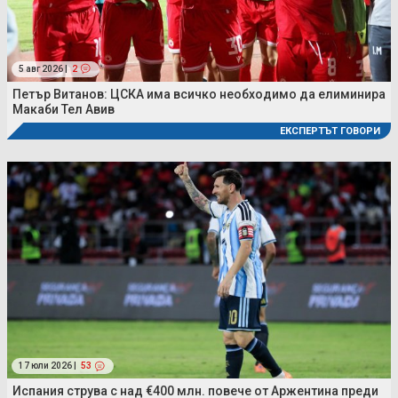
5 авг 2026 |
2
Петър Витанов: ЦСКА има всичко необходимо да елиминира
Макаби Тел Авив
ЕКСПЕРТЪТ ГОВОРИ
17 юли 2026 |
53
Испания струва с над €400 млн. повече от Аржентина преди