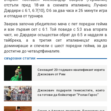
отстъпи пред 18-ия в схемата италианец Лучано
Дардери с 6:1, 6:7(10), 0:6 за два часа и 26 минути игра
и отпадна от турнира.
Зверев започна убедително мача с пет поредни гейма
и взе първия сет с 6:1. Той поведе с 5:3 във втората
част, но Дардери осъществи обрат до 6:5 и надделя в
тайбрека, а в третия сет италианецът изцяло
доминираше и спечели с шест поредни гейма, за да
достигне до четвъртфиналите.
свързани статии
Сензация! 20-годишен квалификант изрита
Джокович от Рим
Джокович подкрепя тенисистите, които
са готови да бойкотират "Ролан Гарос"
Синер и Алкарас треперят: Джокович ще