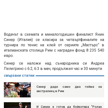
Водачът в схемата и миналогодишен финалист Яник
Синер (Италия) се класира за четвъртфиналите на
турнира по тенис на клей от сериите „Мастърс“ в
италианската столица Рим с награден фонд 8 235 540
евро.
Синер се наложи над сънародника си Андреа
Пелегрино с 6:2, 6:3 в мач, продължил час и 30 минути.
свързани статии
Синер даде само два гейма на
австралиец в Рим
И Синер е готов да бойкотира "Ролан