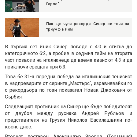
Гарос"
Пак ще чупи рекорди: Синер се точи за
триумф в Рим
В първия сет Яник Синер поведе с 4:0 и стигна до
категоричното 6:2, а пробив в седмия гейм на втората
част позволи на италианеца да вземе аванс от 4:3 и да
приключи срещата при 6:3.
Това бе 31-а поредна победа за италианския тенисист
в надпреварите от сериите „Мастърс“, изравнявайки го
с рекордьора по този показател Новак Джокович от
Сърбия.
Следващият противник на Синер ще бъде победителят
от двубоя между руснака Андрей Рубльов и
представителя на Грузия Николоз Басилашвили по-
късно днес.
Вторият поставен Александър Зверев (Германия)