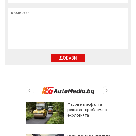
ДОБАВИ
ПБ
Фасове в асфалта
Турция
решават проблема с
Хан
екологията
просто 