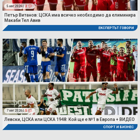
5 авг 2026 |
3
Петър Витанов: ЦСКА има всичко необходимо да елиминира
Макаби Тел Авив
ЕКСПЕРТЪТ ГОВОРИ
7 авг 2026 |
5
Левски, ЦСКА или ЦСКА 1948: Кой ще е №1 в Европа + ВИДЕО
СПОРТ И БИЗНЕС