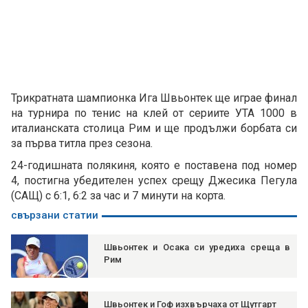
Трикратната шампионка Ига Швьонтек ще играе финал
на турнира по тенис на клей от сериите УТА 1000 в
италианската столица Рим и ще продължи борбата си
за първа титла през сезона.
24-годишната полякиня, която е поставена под номер
4, постигна убедителен успех срещу Джесика Пегула
(САЩ) с 6:1, 6:2 за час и 7 минути на корта.
свързани статии
Швьонтек и Осака си уредиха среща в
Рим
Швьонтек и Гоф изхвърчаха от Щутгарт