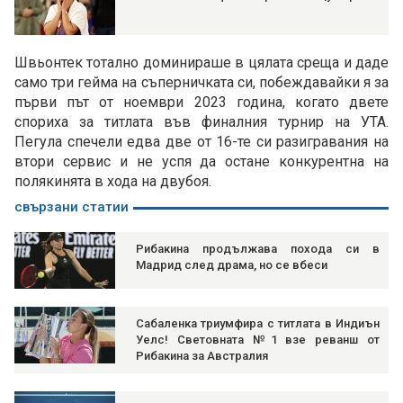
Швьонтек тотално доминираше в цялата среща и даде
само три гейма на съперничката си, побеждавайки я за
първи път от ноември 2023 година, когато двете
спориха за титлата във финалния турнир на УТА.
Пегула спечели едва две от 16-те си разигравания на
втори сервис и не успя да остане конкурентна на
полякинята в хода на двубоя.
свързани статии
Рибакина продължава похода си в
Мадрид след драма, но се вбеси
Сабаленка триумфира с титлата в Индиън
Уелс! Световната №1 взе реванш от
Рибакина за Австралия