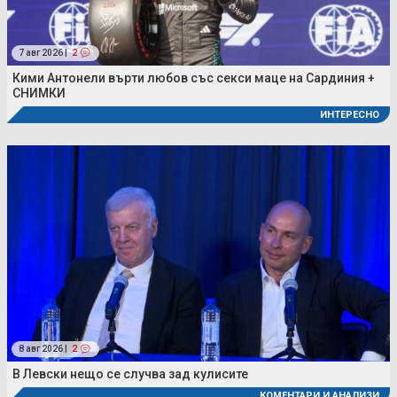
7 авг 2026 |
2
Кими Антонели върти любов със секси маце на Сардиния +
СНИМКИ
ИНТЕРЕСНО
8 авг 2026 |
2
В Левски нещо се случва зад кулисите
КОМЕНТАРИ И АНАЛИЗИ