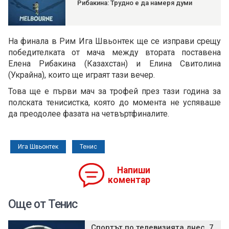
Рибакина: Трудно е да намеря думи
На финала в Рим Ига Швьонтек ще се изправи срещу
победителката от мача между втората поставена
Елена Рибакина (Казахстан) и Елина Свитолина
(Украйна), които ще играят тази вечер.
Това ще е първи мач за трофей през тази година за
полската тенисистка, която до момента не успяваше
да преодолее фазата на четвъртфиналите.
Ига Швьонтек
Тенис
Напиши
коментар
Още от Тенис
Спортът по телевизията днес, 7