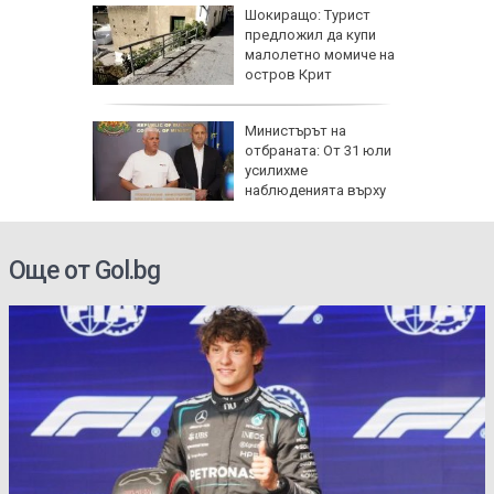
ъката на
Шокиращо: Турист
адона
предложил да купи
 за
малолетно момиче на
остров Крит
рофа с
Министърът на
 трима
отбраната: От 31 юли
атвори
усилихме
колово
наблюденията върху
въздушното пространство
Още от Gol.bg