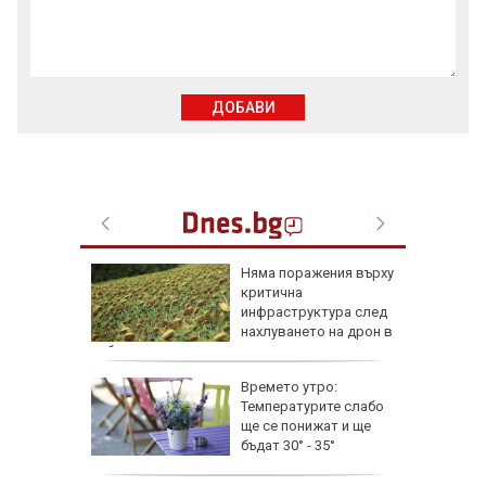
ДОБАВИ
а до
Няма поражения върху
о търсят
критична
инфраструктура след
 салони
нахлуването на дрон в
небето ни
ът на
Времето утро:
Заловили
Температурите слабо
ените се
ще се понижат и ще
тите"
бъдат 30° - 35°