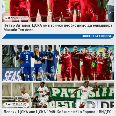
5 авг 2026 |
3
Петър Витанов: ЦСКА има всичко необходимо да елиминира
Макаби Тел Авив
ЕКСПЕРТЪТ ГОВОРИ
7 авг 2026 |
5
Левски, ЦСКА или ЦСКА 1948: Кой ще е №1 в Европа + ВИДЕО