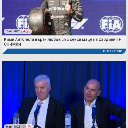
7 авг 2026 |
4
Кими Антонели върти любов със секси маце на Сардиния +
СНИМКИ
ИНТЕРЕСНО
8 авг 2026 |
34