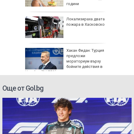
години
артофи
Локализираха двата
кашкавал
пожара в Хасковско
: Как да
Хакан Фидан: Турция
пасните
предложи
мораториум върху
бойните действия в
Украйна (ВИДЕО)
Още от Gol.bg