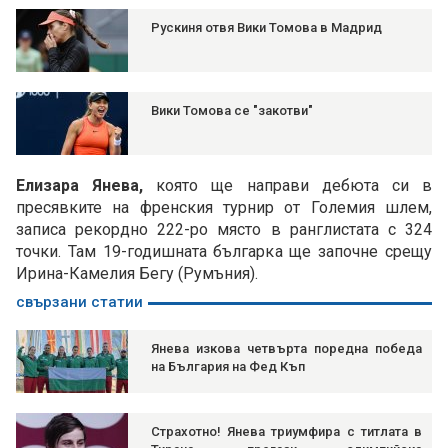
Рускиня отвя Вики Томова в Мадрид
Вики Томова се "закотви"
Елизара Янева,
която ще направи дебюта си в
пресявките на френския турнир от Големия шлем,
записа рекордно 222-ро място в ранглистата с 324
точки. Там 19-годишната българка ще започне срещу
Ирина-Камелия Бегу (Румъния).
свързани статии
Янева изкова четвърта поредна победа
на България на Фед Къп
Страхотно! Янева триумфира с титлата в