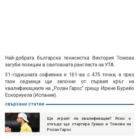
Най-добрата българска тенисистка Виктория Томова
загуби позиции в световната ранглиста на УТА.
31-годишната софиянка е 161-ва с 475 точки, а през
тази седмица ще започне от първия кръг на
квалификациите на „Ролан Гарос“ срещу Ирене Бурийо
Ескориуела (Испания).
свързани статии
Ще играят ли квалификации? Ясно е
откъде ще стартира Гришо и Томова на
Ролан Гарос