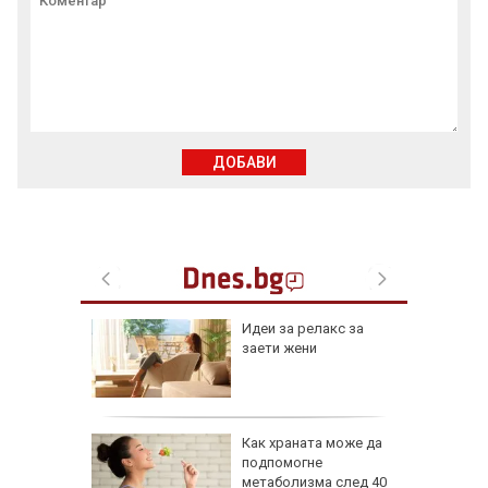
ДОБАВИ
езопасно
Идеи за релакс за
рлеж
заети жени
равим,
Как храната може да
ичната
подпомогне
жбина
метаболизма след 40