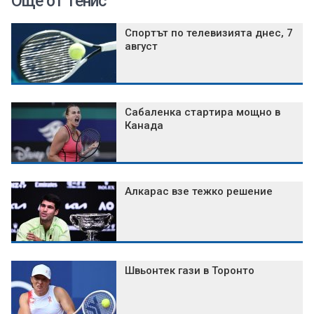
Още от Тенис
Спортът по телевизията днес, 7
август
Сабаленка стартира мощно в
Канада
Алкарас взе тежко решение
Швьонтек гази в Торонто