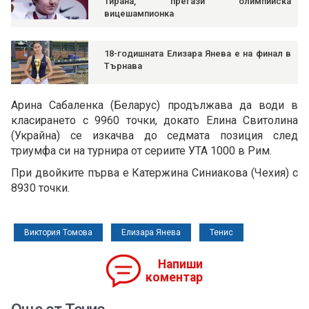
Тирана, прегази олимпийска
вицешампионка
18-годишната Елизара Янева е на финал в
Търнава
Арина Сабаленка (Беларус) продължава да води в
класирането с 9960 точки, докато Елина Свитолина
(Украйна) се изкачва до седмата позиция след
триумфа си на турнира от сериите УТА 1000 в Рим.
При двойките първа е Катержина Синиакова (Чехия) с
8930 точки.
Виктория Томова
Елизара Янева
Тенис
Напиши
коментар