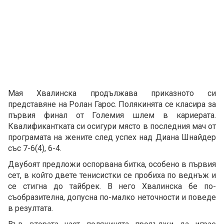
Мая Хвалинска продължава приказното си
представяне на Ролан Гарос. Полякинята се класира за
първия финал от Големия шлем в кариерата.
Квалификантката си осигури място в последния мач от
програмата на жените след успех над Диана Шнайдер
със 7-6(4), 6-4.
Двубоят предложи оспорвана битка, особено в първия
сет, в който двете тенисистки се пробиха по веднъж и
се стигна до тайбрек. В него Хвалинска бе по-
съобразителна, допусна по-малко неточности и поведе
в резултата.