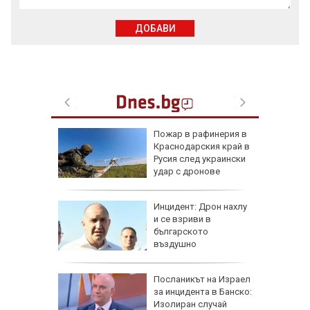
ДОБАВИ
рселона"
Пожар в рафинерия в
се
Краснодарския край в
Роналд
Русия след украински
удар с дронове
 в
Инцидент: Дрон нахлу
и се взриви в
българското
о
въздушно
пространство
рна на
Посланикът на Израел
де
за инцидента в Банско:
ничен
Изолиран случай