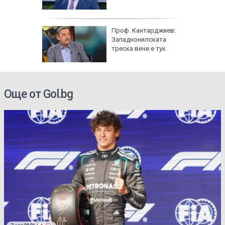
AI
Проф. Кантарджиев:
Западнонилската
ист
треска вече е тук
а е
Още от Gol.bg