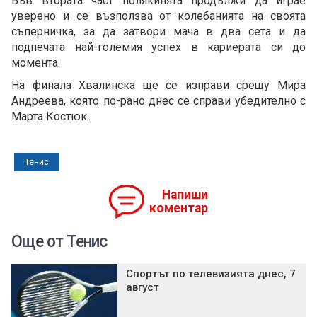
Във втората част полякинята продължи да играе
уверено и се възползва от колебанията на своята
съперничка, за да затвори мача в два сета и да
подпечата най-големия успех в кариерата си до
момента.
На финала Хвалинска ще се изправи срещу Мира
Андреева, която по-рано днес се справи убедително с
Марта Костюк.
Тенис
Напиши
коментар
Още от Тенис
Спортът по телевизията днес, 7
август