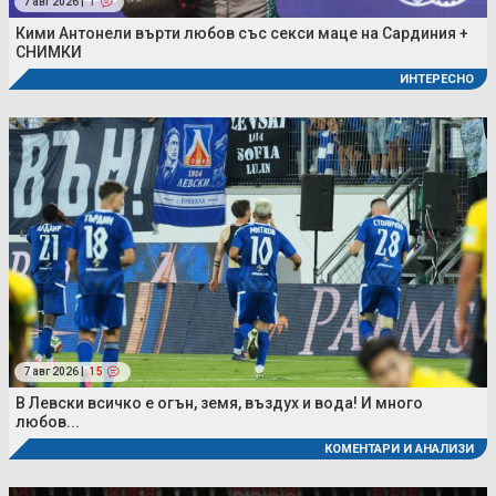
7 авг 2026 |
1
Кими Антонели върти любов със секси маце на Сардиния +
СНИМКИ
ИНТЕРЕСНО
7 авг 2026 |
15
В Левски всичко е огън, земя, въздух и вода! И много
любов...
КОМЕНТАРИ И АНАЛИЗИ