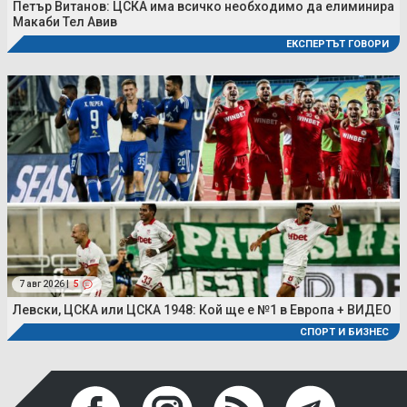
Петър Витанов: ЦСКА има всичко необходимо да елиминира
Макаби Тел Авив
ЕКСПЕРТЪТ ГОВОРИ
7 авг 2026 |
5
Левски, ЦСКА или ЦСКА 1948: Кой ще е №1 в Европа + ВИДЕО
СПОРТ И БИЗНЕС