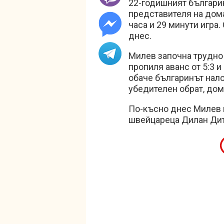
22-годишният българин
представителя на домак
часа и 29 минути игра
днес.
Милев започна трудно 
пропиля аванс от 5:3 и
обаче българинът нало
убедителен обрат, до
По-късно днес Милев 
швейцареца Дилан Дит