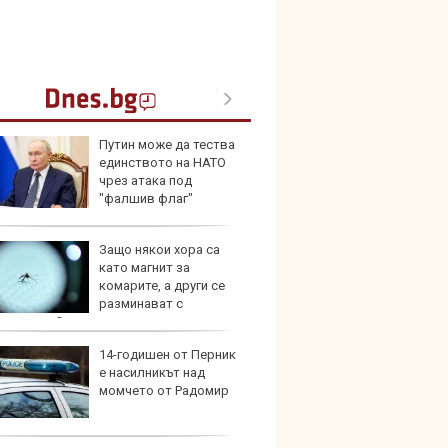
Путин може да тества
Toyota
единството на НАТО
999 9
чрез атака под
търси
"фалшив флаг"
Защо някои хора са
Защо 
като магнит за
остав
комарите, а други се
жегат
разминават с
анията им?
14-годишен от Перник
Автом
е насилникът над
под з
момчето от Радомир
на дв