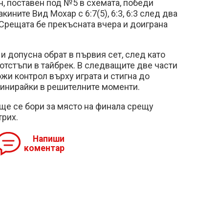
, поставен под №5 в схемата, победи
ините Вид Мохар с 6:7(5), 6:3, 6:3 след два
. Срещата бе прекъсната вчера и доиграна
и допусна обрат в първия сет, след като
 отстъпи в тайбрек. В следващите две части
жи контрол върху играта и стигна до
минирайки в решителните моменти.
ще се бори за място на финала срещу
рих.
Напиши
коментар