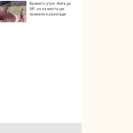
Времето утре: Жега до
Карав
38°, но на места ще
най-г
превали и разхлади
недос
елект