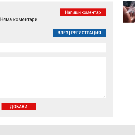
12-годишно дете е
жертва на побой и
Напиши коментар
принуда в Радомир
Няма коментари
ВЛЕЗ
|
РЕГИСТРАЦИЯ
ДОБАВИ