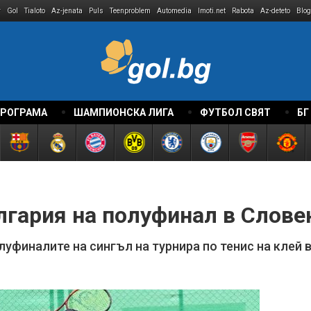
r
Gol
Tialoto
Az-jenata
Puls
Teenproblem
Automedia
Imoti.net
Rabota
Az-deteto
Blog
ПРОГРАМА
ШАМПИОНСКА ЛИГА
ФУТБОЛ СВЯТ
БГ
лгария на полуфинал в Слове
луфиналите на сингъл на турнира по тенис на клей