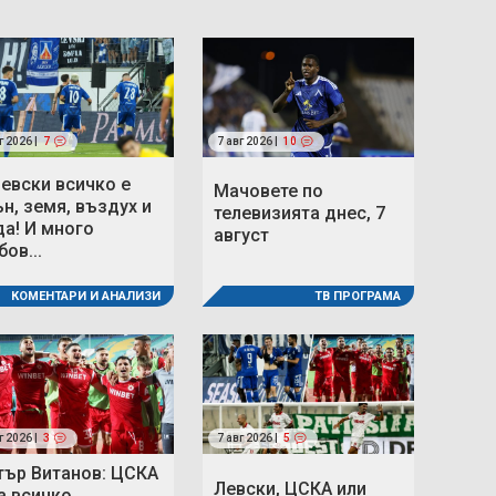
г 2026 |
7
7 авг 2026 |
10
Левски всичко е
Мачовете по
ън, земя, въздух и
телевизията днес, 7
да! И много
август
ов...
КОМЕНТАРИ И АНАЛИЗИ
ТВ ПРОГРАМА
г 2026 |
3
7 авг 2026 |
5
тър Витанов: ЦСКА
Левски, ЦСКА или
а всичко