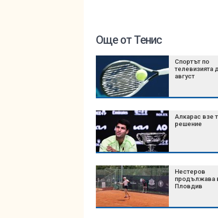
Още от Тенис
Спортът по
телевизията д
август
Алкарас взе 
решение
Нестеров
продължава 
Пловдив