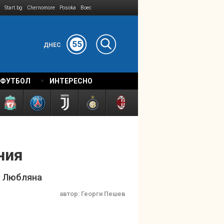
Start.bg
Chernomore
Posoka
Boec
55
ДНЕС
 ФУТБОЛ
ИНТЕРЕСНО
ния
 в Любляна
автор:
Георги Пешев