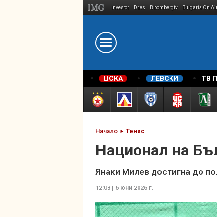
Investor
Dnes
Bloombergtv
Bulgaria On Ai
Megavselena.bg
ЦСКА
ЛЕВСКИ
ТВ 
Начало
Тенис
Национал на Бъ
Янаки Милев достигна до по
12:08 | 6 юни 2026 г.