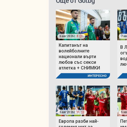
Още от Gol.bg
6 авг 2026 |
3
7 ав
Капитанът на
В 
волейболните
ог
национали върти
во
любов със секси
люб
атлетка + СНИМКИ
ИНТЕРЕСНО
6 авг 2026 |
11
5 ав
Европа разби най-
Пе
големия мит за
им