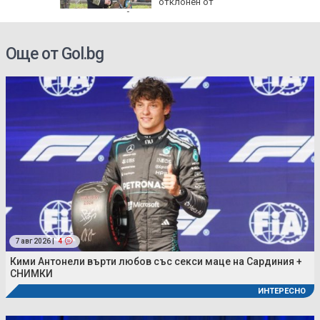
отклонен от
електронна война
Още от Gol.bg
7 авг 2026 |
4
Кими Антонели върти любов със секси маце на Сардиния +
СНИМКИ
ИНТЕРЕСНО