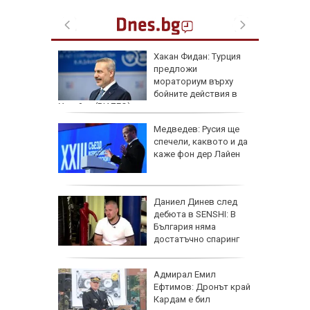
артофи
Хакан Фидан: Турция
кашкавал
предложи
мораториум върху
бойните действия в
Украйна (ВИДЕО)
: Как да
Медведев: Русия ще
пасните
спечели, каквото и да
каже фон дер Лайен
личат
Даниел Динев след
 с
дебюта в SENSHI: В
България няма
ъв
достатъчно спаринг
партньори
одължи
Адмирал Емил
рия с
Ефтимов: Дронът край
око"
Кардам е бил