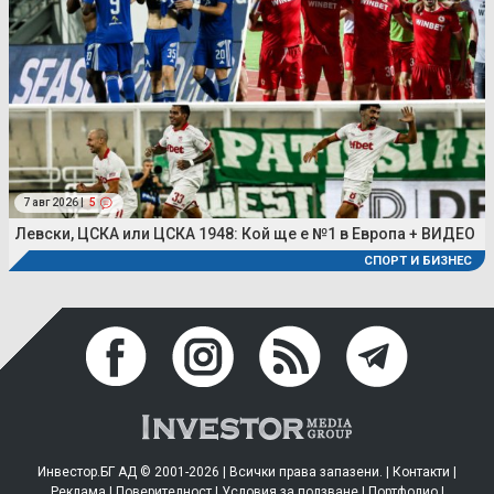
7 авг 2026 |
5
Левски, ЦСКА или ЦСКА 1948: Кой ще е №1 в Европа + ВИДЕО
СПОРТ И БИЗНЕС
Инвестор.БГ АД © 2001-2026 | Всички права запазени. |
Контакти
|
Реклама
|
Поверителност
|
Условия за ползване
|
Портфолио
|