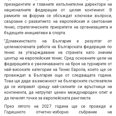
президентите и главните изпълнителни директори на
националните федерации от целия континент. В
рамките на форума се обсъждат ключови въпроси,
свързани с развитието на европейския и световния
тенис, стратегическите приоритети на организацията и
бъдещите инициативи в спорта.
"Домакинството на България е резултат от
целенасочената работа на Българската федерация по
тенис за утвърждаване на страната като значим
център на европейския тенис. Сред основните цели на
федерацията е увеличаването на броя на турнирите от
най-високите категории на Тенис Европа, които ще се
провеждат в България още от следващата година.
Това ще даде възможност на българските състезатели
да се изправят срещу най-силните си връстници на
континента, да натрупат ценен международен опит и
да печелят точки за европейската ранглиста.
През лятото на 2027 година ще се проведе и
Годишното отчетно-изборно събрание на