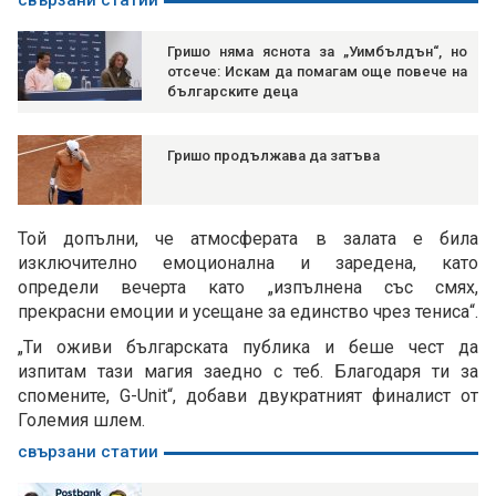
свързани статии
Гришо няма яснота за „Уимбълдън“, но
отсече: Искам да помагам още повече на
българските деца
Гришо продължава да затъва
Той допълни, че атмосферата в залата е била
изключително емоционална и заредена, като
определи вечерта като „изпълнена със смях,
прекрасни емоции и усещане за единство чрез тениса“.
„Ти оживи българската публика и беше чест да
изпитам тази магия заедно с теб. Благодаря ти за
спомените, G-Unit“, добави двукратният финалист от
Големия шлем.
свързани статии