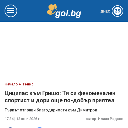
39
ДНЕС
Начало
Тенис
Циципас към Гришо: Ти си феноменален
спортист и дори още по-добър приятел
Гъркът отправи благодарности към Димитров
17:34 | 13 юни 2026 г.
автор:
Илиян Радков