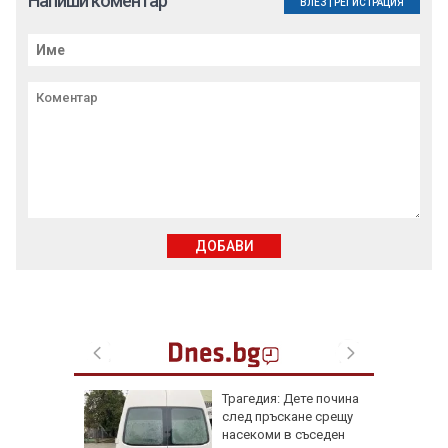
Напиши коментар
ВЛЕЗ
|
РЕГИСТРАЦИЯ
ДОБАВИ
Трагедия: Дете почина
 8 август
след пръскане срещу
 Как
насекоми в съседен