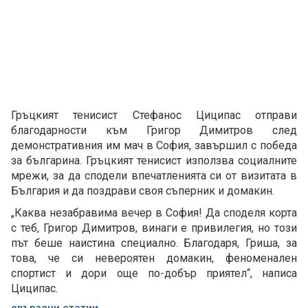
Гръцкият тенисист Стефанос Циципас отправи
благодарности към Григор Димитров след
демонстративния им мач в София, завършил с победа
за българина. Гръцкият тенисист използва социалните
мрежи, за да сподели впечатленията си от визитата в
България и да поздрави своя съперник и домакин.
„Каква незабравима вечер в София! Да споделя корта
с теб, Григор Димитров, винаги е привилегия, но този
път беше наистина специално. Благодаря, Гриша, за
това, че си невероятен домакин, феноменален
спортист и дори още по-добър приятел“, написа
Циципас.