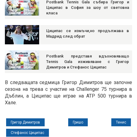
Postbank Tennis Gala събира Григор и
Циципас в София за шоу от световна
класа
Циципас се измъчи,но продължава в
Мадрид след обрат
Postbank представя вдъхновяващо
Tennis Gala изживяване с Григор
Димитров и Стефанос Циципас
В следващата седмица Григор Димитров ще започне
сезона на трева с участие на Challenger 75 турнира в
Дъблин, а Циципас ще играе на ATP 500 турнира в
Хале.
Григор Димитров
Гришо
Тенис
Стефанос Циципас