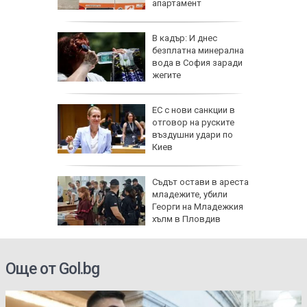
те води
апартамент
ка на
 тона
В кадър: И днес
и
безплатна минерална
а
вода в София заради
ългария
жегите
 отряза
ЕС с нови санкции в
чи
отговор на руските
въздушни удари по
е
Киев
арежда
Съдът остави в ареста
китайски
младежите, убили
0 и 16
Георги на Младежкия
хълм в Пловдив
Още от Gol.bg