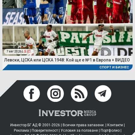
7 авг 2026 |
5
Левски, ЦСКА или ЦСКА 1948: Кой ще е №1 в Европа + ВИДЕО
СПОРТ И БИЗНЕС
Инвестор.БГ АД © 2001-2026 | Всички права запазени. |
Контакти
|
Реклама
|
Поверителност
|
Условия за ползване
|
Портфолио
|