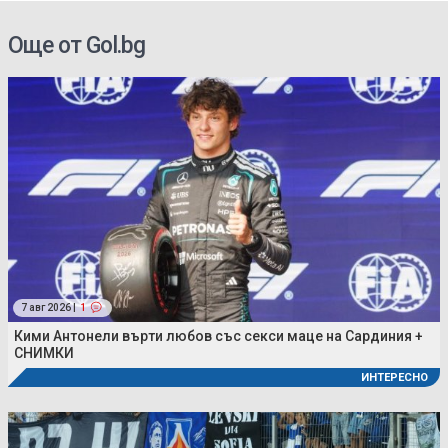
Още от Gol.bg
7 авг 2026 |
1
Кими Антонели върти любов със секси маце на Сардиния +
СНИМКИ
ИНТЕРЕСНО