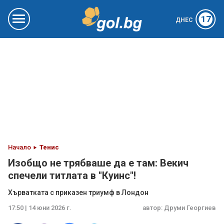
17
ДНЕС
Начало
Тенис
Изобщо не трябваше да е там: Векич
спечели титлата в "Куинс"!
Хърватката с приказен триумф в Лондон
17:50 | 14 юни 2026 г.
автор:
Друми Георгиев