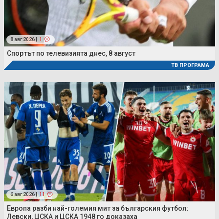
8 авг 2026 |
1
Спортът по телевизията днес, 8 август
ТВ ПРОГРАМА
6 авг 2026 |
11
Европа разби най-големия мит за българския футбол:
Левски, ЦСКА и ЦСКА 1948 го доказаха