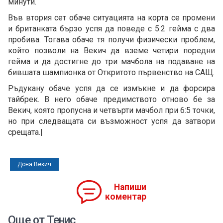
минути.
Във втория сет обаче ситуацията на корта се промени
и британката бързо успя да поведе с 5:2 гейма с два
пробива. Тогава обаче тя получи физически проблем,
който позволи на Векич да вземе четири поредни
гейма и да достигне до три мачбола на подаване на
бившата шампионка от Откритото първенство на САЩ.
Ръдукану обаче успя да се измъкне и да форсира
тайбрек. В него обаче предимството отново бе за
Векич, която пропусна и четвърти мачбол при 6:5 точки,
но при следващата си възможност успя да затвори
срещата.|
Дона Векич
Напиши
коментар
Още от Тенис