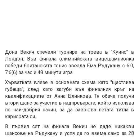
Дона Векич спечели турнира на трева в "Куинс" в
Лондон. Във финала олимпийската вицешампионка
победи британската тенис звезда Ема Ръдукану с 6:0,
7:6(6) за час и 48 минути игра.
Хърватката влезе в основната схема като "щастлива
губеща", след като загуби във финалния кръг на
квалификациите от Анна Блинкова. Тя обаче получи
втори шанс за участие в надпреварата, който използва
по най-добрия начин, за да завоюва петата титла в
кариерата си.
В първия сет на финала Векич не даде никакви
шансове на Ръдукану и успя да го вземе само за 28