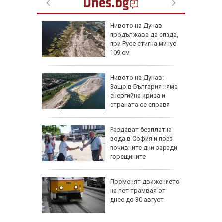
а езика
Нивото на Дунав
продължава да спада,
им в
при Русе стигна минус
109 см
а тества
Нивото на Дунав:
о страна
Защо в България няма
енергийна криза и
ват САЩ
страната се справя
по-добре от другите?
утрин" на
Раздават безплатна
0 часа:
вода в София и през
ите нощи
почивните дни заради
-чести в
горещините
жава да
Променят движението
 при Русе
на пет трамвая от
 под
днес до 30 август
ла