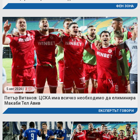
ФЕН ЗОНА
5 авг 2026 |
3
Петър Витанов: ЦСКА има всичко необходимо да елиминира
Макаби Тел Авив
ЕКСПЕРТЪТ ГОВОРИ