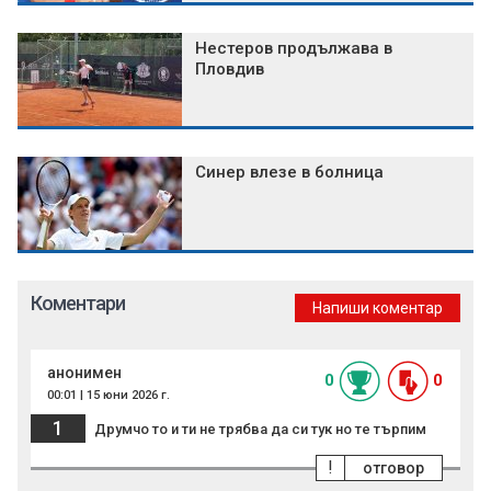
Нестеров продължава в
Пловдив
Синер влезе в болница
Коментари
Напиши коментар
анонимен
0
0
00:01 | 15 юни 2026 г.
1
Друмчо то и ти не трябва да си тук но те търпим
!
отговор