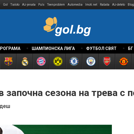
r
Gol
Tialoto
Az-jenata
Puls
Teenproblem
Automedia
Imoti.net
Rabota
Az-deteto
Blog
ПРОГРАМА
ШАМПИОНСКА ЛИГА
ФУТБОЛ СВЯТ
БГ
 започна сезона на трева с 
одеш