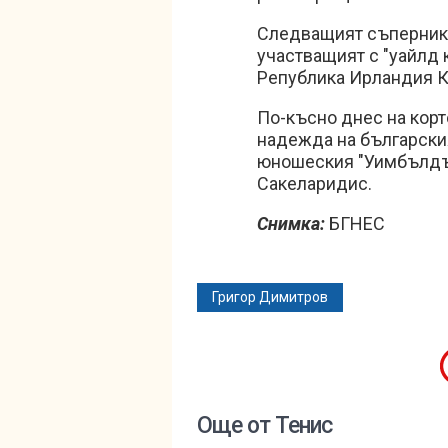
Следващият съперник 
участващият с "уайлд 
Република Ирландия Ко
По-късно днес на корт
надежда на български
юношеския "Уимбълдън
Сакеларидис.
Снимка:
БГНЕС
Григор Димитров
Още от Тенис