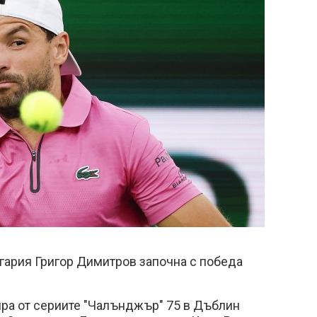
гария Григор Димитров започна с победа
ира от сериите "Чалънджър" 75 в Дъблин