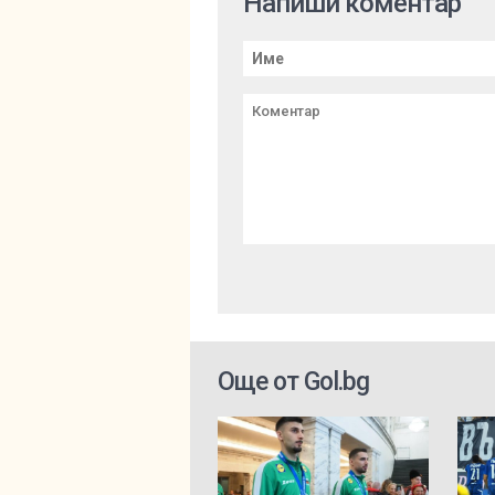
Напиши коментар
Още от Gol.bg