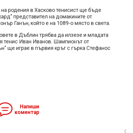
на родения в Хасково тенисист ще бъде
кард" представител на домакините от
нър Ганън, който е на 1089-о място в света.
овете в Дъблин трябва да илзезе и младата
я тенис Иван Иванов. Шампионът от
" ще играе в първия кръг с гърка Стефанос
Напиши
коментар