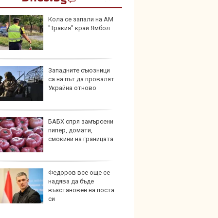
Кола се запали на АМ
Автом
"Тракия" край Ямбол
под з
на дв
Западните съюзници
Карав
са на път да провалят
най-г
Украйна отново
недос
елект
БАБХ спря замърсени
Merce
пипер, домати,
Door 
смокини на границата
бензи
Федоров все още се
Защо 
надява да бъде
вериг
възстановен на поста
коли н
си
графи