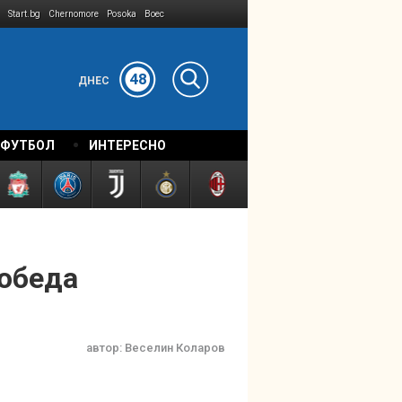
Start.bg
Chernomore
Posoka
Boec
48
ДНЕС
 ФУТБОЛ
ИНТЕРЕСНО
победа
автор:
Веселин Коларов