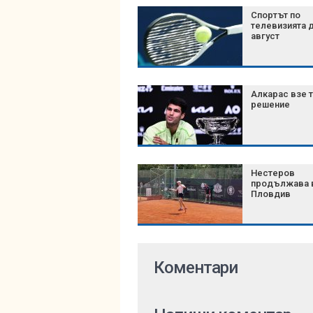
Спортът по
телевизията д
август
Алкарас взе 
решение
Нестеров
продължава 
Пловдив
Коментари