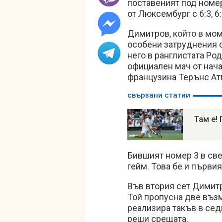
поставеният под номе
от Люксембург с 6:3, 6
Димитров, който в мом
особени затруднения 
него в ранглистата Ро
официален мач от нача
французина Терънс Атм
свързани статии
Там е!
Бившият номер 3 в св
гейм. Това бе и първия
Във втория сет Димитр
Той пропусна две възм
реализира такъв в седм
реши срещата.