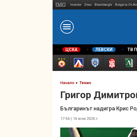
Investor
Dnes
Bloombergtv
Bulgaria On Ai
Megavselena.bg
ЦСКА
ЛЕВСКИ
ТВ 
Начало
Тенис
Григор Димитров
Българинът надигра Крис Р
17:56 | 16 юни 2026 г.