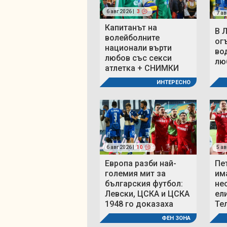
6 авг 2026 |
3
7 ав
Капитанът на
В 
волейболните
ог
национали върти
во
любов със секси
люб
атлетка + СНИМКИ
ИНТЕРЕСНО
6 авг 2026 |
10
5 ав
Европа разби най-
Пе
големия мит за
им
българския футбол:
не
Левски, ЦСКА и ЦСКА
ел
1948 го доказаха
Те
ФЕН ЗОНА