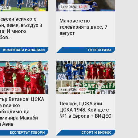
7 авг 2026 |
10
г 2026
Левски всичко е
Мачовете по
ън, земя, въздух и
телевизията днес, 7
да! И много
август
ов...
КОМЕНТАРИ И АНАЛИЗИ
ТВ ПРОГРАМА
г 2026 |
3
7 авг 2026 |
4
тър Витанов: ЦСКА
Левски, ЦСКА или
а всичко
ЦСКА 1948: Кой ще е
обходимо да
№1 в Европа + ВИДЕО
иминира Макаби
л Авив
СПОРТ И БИЗНЕС
ЕКСПЕРТЪТ ГОВОРИ