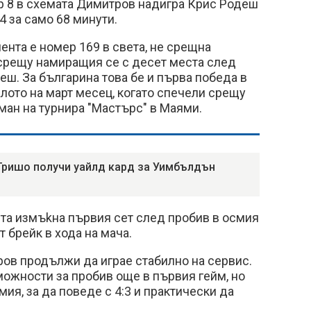
р 8 в схемата Димитров надигра Крис Родеш
:4 за само 68 минути.
ента е номер 169 в света, не срещна
срещу намиращия се с десет места след
деш. За българина това бе и първа победа в
лото на март месец, когато спечели срещу
ан на турнира "Мастърс" в Маями.
 Гришо получи уайлд кард за Уимбълдън
ета измъkна първия сет след пробив в осмия
т брейк в хода на мача.
ов продължи да играе стабилно на сервис.
ожности за пробив още в първия гейм, но
ия, за да поведе с 4:3 и практически да