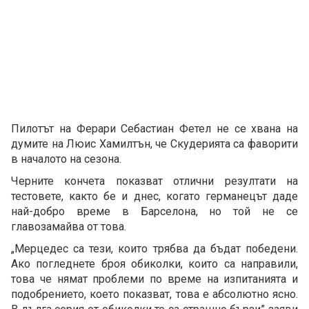
Пилотът на Ферари Себастиан Фетел не се хвана на
думите на Люис Хамилтън, че Скудерията са фаворити
в началото на сезона.
Черните кончета показват отлични резултати на
тестовете, както бе и днес, когато германецът даде
най-добро време в Барселона, но той не се
главозамайва от това.
„Мерцедес са тези, които трябва да бъдат победени.
Ако погледнете броя обиколки, които са направили,
това че нямат проблеми по време на изпитанията и
подобрението, което показват, това е абсолютно ясно.