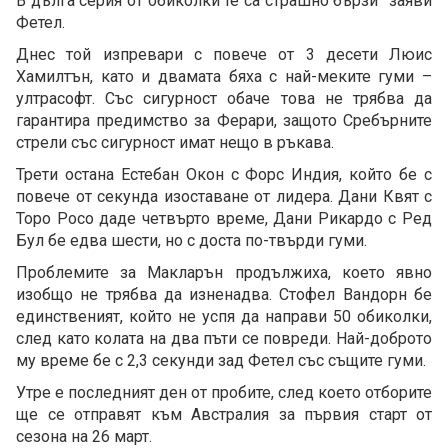
В дълга серия от обиколки те са страшно бързи” заяви
Фетел.
Днес той изпревари с повече от 3 десети Люис
Хамилтън, като и двамата бяха с най-меките гуми –
ултрасофт. Със сигурност обаче това не трябва да
гарантира предимство за Ферари, защото Сребърните
стрели със сигурност имат нещо в ръкава.
Трети остана Естебан Окон с Форс Индия, който бе с
повече от секунда изоставане от лидера. Дани Квят с
Торо Росо даде четвърто време, Дани Рикардо с Ред
Бул бе едва шести, но с доста по-твърди гуми.
Проблемите за Макларън продължиха, което явно
изобщо не трябва да изненадва. Стофел Вандорн бе
единственият, който не успя да направи 50 обиколки,
след като колата на два пъти се повреди. Най-доброто
му време бе с 2,3 секунди зад Фетел със същите гуми.
Утре е последният ден от пробите, след което отборите
ще се отправят към Австралия за първия старт от
сезона на 26 март.