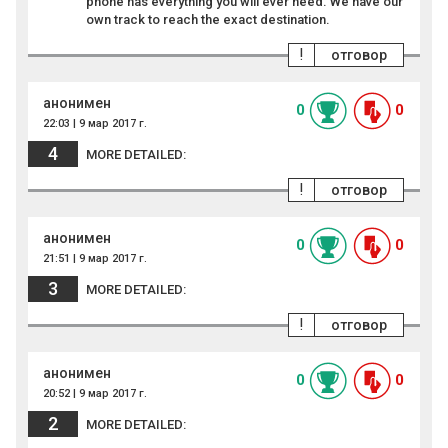
phone has everything you will ever need. We have our
own track to reach the exact destination.
!
отговор
анонимен
0
0
22:03 | 9 мар 2017 г.
4
MORE DETAILED:
!
отговор
анонимен
0
0
21:51 | 9 мар 2017 г.
3
MORE DETAILED:
!
отговор
анонимен
0
0
20:52 | 9 мар 2017 г.
2
MORE DETAILED: