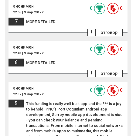
анонимен
0
0
22:58 | 9 мар 2017 г.
7
MORE DETAILED:
!
отговор
анонимен
0
0
22:43 | 9 мар 2017 г.
6
MORE DETAILED:
!
отговор
анонимен
0
0
22:32 | 9 мар 2017 г.
5
This funding is really well built app and the *** is a joy
to behold. PNC's Port Coquitlam android app
development, Surrey mobile app development is nice
- you can check your balance and pending
transactions. From mobile internet to social networks
and from mobile apps to multimedia, this mobile