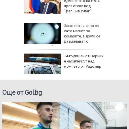
иха
единството на НАТО
алиев в
чрез атака под
път
"фалшив флаг"
ревен
Защо някои хора са
ец
като магнит за
шив
комарите, а други се
ми
разминават с
ухапванията им?
аничават
14-годишен от Перник
м София
е насилникът над
", АМ
момчето от Радомир
Още от Gol.bg