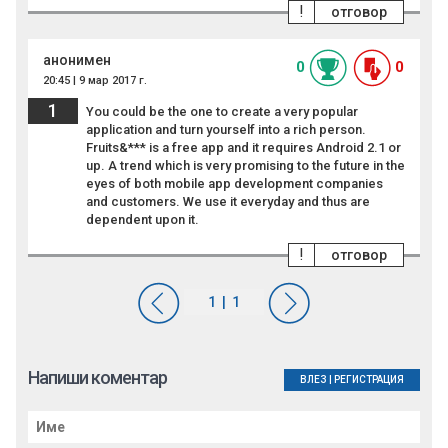
!
отговор
анонимен
0
0
20:45 | 9 мар 2017 г.
1
You could be the one to create a very popular
application and turn yourself into a rich person.
Fruits&*** is a free app and it requires Android 2.1 or
up. A trend which is very promising to the future in the
eyes of both mobile app development companies
and customers. We use it everyday and thus are
dependent upon it.
!
отговор
Напиши коментар
ВЛЕЗ
|
РЕГИСТРАЦИЯ