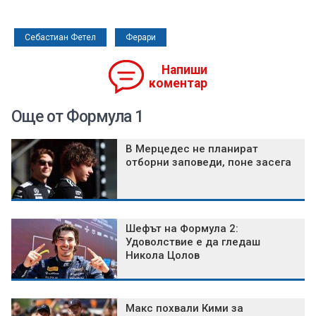
Себастиан Фетел
Ферари
Напиши
коментар
Още от Формула 1
В Мерцедес не планират
отборни заповеди, поне засега
Шефът на Формула 2:
Удоволствие е да гледаш
Никола Цолов
Макс похвали Кими за