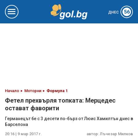
56
ДНЕС
Начало
Моторни
Формула 1
Фетел прехвърля топката: Мерцедес
остават фаворити
Германецът бе с 3 десети по-бърз от Люис Хамилтън днес в
Барселона
20:16 | 9 мар 2017 г.
автор:
Лъчезар Милков