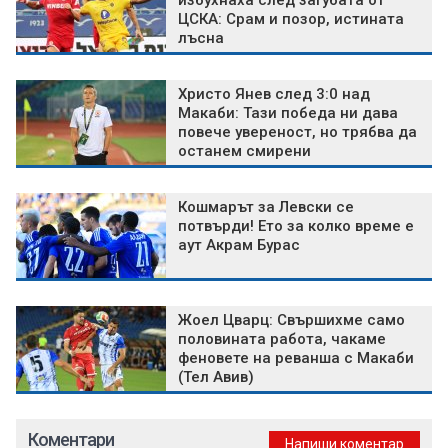
избухнаха след загубата от
ЦСКА: Срам и позор, истината
лъсна
Христо Янев след 3:0 над
Макаби: Тази победа ни дава
повече увереност, но трябва да
останем смирени
Кошмарът за Левски се
потвърди! Ето за колко време е
аут Акрам Бурас
Жоел Цварц: Свършихме само
половината работа, чакаме
феновете на реванша с Макаби
(Тел Авив)
Коментари
Напиши коментар