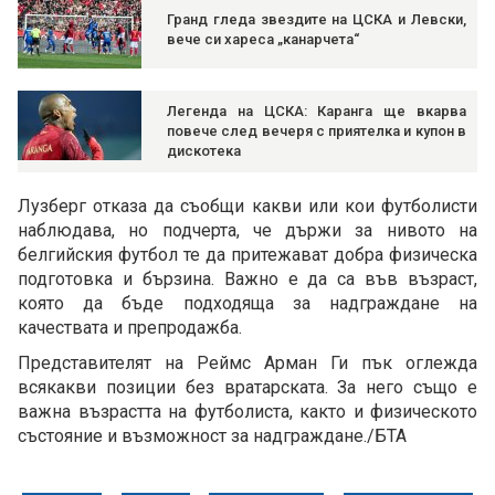
Гранд гледа звездите на ЦСКА и Левски,
вече си хареса „канарчета“
Легенда на ЦСКА: Каранга ще вкарва
повече след вечеря с приятелка и купон в
дискотека
Лузберг отказа да съобщи какви или кои футболисти
наблюдава, но подчерта, че държи за нивото на
белгийския футбол те да притежават добра физическа
подготовка и бързина. Важно е да са във възраст,
която да бъде подходяща за надграждане на
качествата и препродажба.
Представителят на Реймс Арман Ги пък оглежда
всякакви позиции без вратарската. За него също е
важна възрастта на футболиста, както и физическото
състояние и възможност за надграждане./БТА