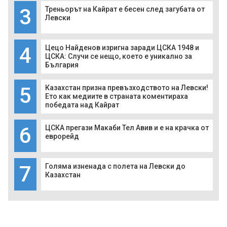
3
Треньорът на Кайрат е бесен след загубата от
Левски
4
Цецо Найденов изригна заради ЦСКА 1948 и
ЦСКА: Случи се нещо, което е уникално за
България
5
Казахстан призна превъзходството на Левски!
Ето как медиите в страната коментираха
победата над Кайрат
6
ЦСКА прегази Макаби Тел Авив и е на крачка от
еврорейд
7
Голяма изненада с полета на Левски до
Казахстан