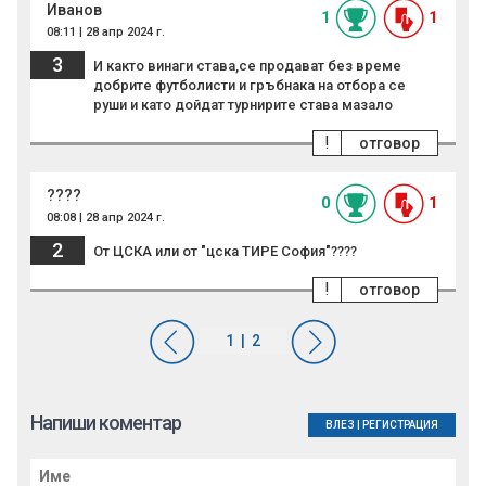
Иванов
1
1
08:11 | 28 апр 2024 г.
3
И както винаги става,се продават без време
добрите футболисти и гръбнака на отбора се
руши и като дойдат турнирите става мазало
!
отговор
????
0
1
08:08 | 28 апр 2024 г.
2
От ЦСКА или от "цска ТИРЕ София"????
!
отговор
Напиши коментар
ВЛЕЗ
|
РЕГИСТРАЦИЯ