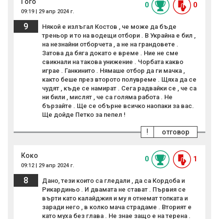
Гого
0
0
09:19 | 29 апр 2024 г.
9
Някой е излъгал Костов , че може да бъде
треньор и то на водещи отбори . В Украйна е бил ,
на незнайни отборчета , а не на грандовете .
Затова да бяга докато е време . Ние не сме
свикнали на такова унижение . Чорбата какво
играе . Ганкинито . Нямаше отбор да ги мачка ,
както беше през второто полувреме . Щяха да се
чудят , къде се намират . Сега радвайки се , че са
ни били , мислят , че са голяма работа . Не
бързайте . Ще се обърне всичко наопаки за вас.
Ще дойде Петко за пепел !
!
отговор
Коко
0
1
09:12 | 29 апр 2024 г.
8
Дано, тези които са гледали , да са Кордоба и
Рикардиньо . И двамата не стават . Първия се
върти като калайджия и му я отнемат топката и
заради него , в колко мача страдаме . Вторият е
като муха без глава . Не знае защо е на терена .