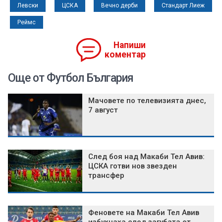
Левски
ЦСКА
Вечно дерби
Стандарт Лиеж
Реймс
Напиши
коментар
Още от Футбол България
Мачовете по телевизията днес,
7 август
След боя над Макаби Тел Авив:
ЦСКА готви нов звезден
трансфер
Феновете на Макаби Тел Авив