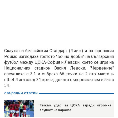
Скаути на белгийския Стандарт (Лиеж) и на френския
Реймс изгледаха третото "вечно дерби" на българския
футбол между ЦСКА-София и Левски, което се игра на
Националния стадион Васил Левски. "Червените"
спечелиха с 3:1 и събраха 66 точки на 2-ото място в
efbet Лига след 31 кръга, докато съперникът им e 5-и с
54.
свързани статии
Тежък удар за ЦСКА заради огромна
глупост на Каранга