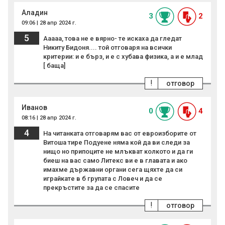
Аладин
3
2
09:06 | 28 апр 2024 г.
5
Ааааа, това не е вярно- те искаха да гледат
Никиту Бидоня.... той отговаря на всички
критерии: и е бърз, и е с хубава физика, а и е млад
[ баща]
!
отговор
Иванов
0
4
08:16 | 28 апр 2024 г.
4
На читанката отговарям вас от евроизборите от
Витоша тире Подуене няма кой да ви следи за
нищо но припоците не млъкват колкото и да ги
биеш на вас само Литекс ви е в главата и ако
имахме държавни органи сега щяхте да си
играйкате в б групата с Ловеч и да се
прекръстите за да се спасите
!
отговор