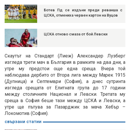
Ботев Пд се издъни преди реванша с
ЦСКА, отмениха червен картон на Вуцов
ЦСКА отново смаза от бой Левски
Скаутът на Стандарт (Лиеж) Александер Лузберг
изгледа трети мач в България в рамките на два дни, а
утре му предстои още една среща. Вчера той
наблюдава дербито от Втора лига между Марек 1915
(Дупница) и Септември (София), а днес сутринта
изгледа срещата от Елитната група до 17 години
между столичните Национал и Левски. Третата му
среща в София беше тази между ЦСКА и Левски, а
утре ще пътува за Пазарджик за мача Хебър –
Локомотив (София).
свързани статии