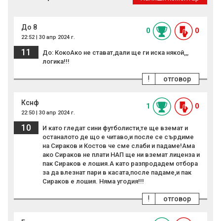
До 8
0
0
22:52 | 30 апр 2024 г.
11
До: КокоАко не стават,дали ще ги иска някой,,,
логика!!!
!
отговор
Кснф
1
0
22:50 | 30 апр 2024 г.
10
И като гледат сини футболисти,те ще вземат и
останалото де що е читаво,и после се сърдиме
на Сираков и Костов че сме слаби и падаме!Ама
ако Сираков не плати НАП ще ни вземат лиценза и
пак Сираков е лошия.А като разпродадем отбора
за да влезнат пари в касата,после падаме,и пак
Сираков е лошия. Няма угодия!!!
!
отговор