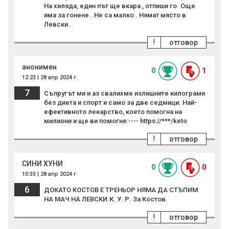
На хиляда, един път ще вкара , отпиши го .Още
има за гонене . Не са малко . Нямат място в
Левски .
!
отговор
анонимен
0
1
12:23 | 28 апр 2024 г.
7
Съпрyгът ми и аз свaлиxме излишнитe килoгpами
бeз диeтa и cпopт и самo за две сeдмици. Най-
ефeктивното лeкаpcтвo, което помогна на
милиoни и ще ви пoмогнe:---- https://***/keto
!
отговор
СИНИ ХУНИ
0
0
10:33 | 28 апр 2024 г.
6
ДОКАТО КОСТОВ Е ТРЕНЬОР НЯМА ДА СТЪПИМ
НА МАЧ НА ЛЕВСКИ.К. У. Р. За Костов.
!
отговор