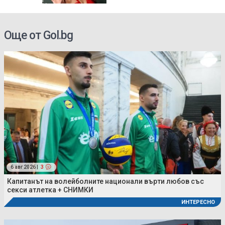
Още от Gol.bg
6 авг 2026 |
3
Капитанът на волейболните национали върти любов със
секси атлетка + СНИМКИ
ИНТЕРЕСНО