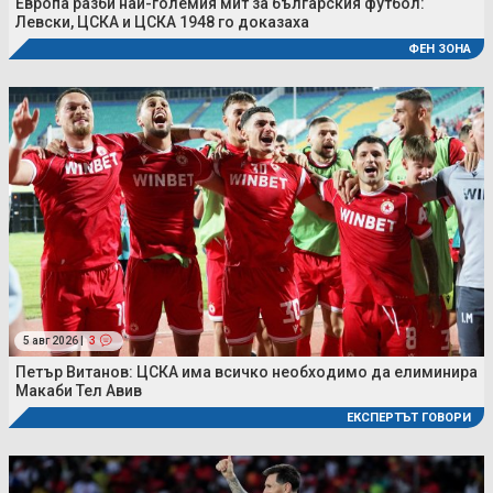
Европа разби най-големия мит за българския футбол:
Левски, ЦСКА и ЦСКА 1948 го доказаха
ФЕН ЗОНА
5 авг 2026 |
3
Петър Витанов: ЦСКА има всичко необходимо да елиминира
Макаби Тел Авив
ЕКСПЕРТЪТ ГОВОРИ