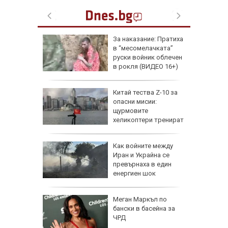
еги: Как
За наказание: Пратиха
в “месомелачката”
да
руски войник облечен
 хората?
в рокля (ВИДЕО 16+)
Китай тества Z-10 за
опасни мисии:
щурмовите
хеликоптери тренират
полети под радара
Как войните между
Иран и Украйна се
превърнаха в един
енергиен шок
о се
Меган Маркъл по
кво
бански в басейна за
оти
ЧРД