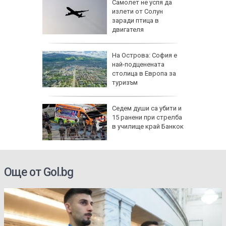
лбата,
Самолет не успя да
ира АЕЦ
излети от Солун
 обидно
заради птица в
двигателя
еди
На Острова: София е
най-подценената
Куба
столица в Европа за
туризъм
Седем души са убити и
ърция,
15 ранени при стрелба
в училище край Банкок
Още от Gol.bg