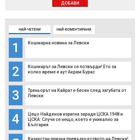
ДОБАВИ
НАЙ-ЧЕТЕНИ
НАЙ-КОМЕНТИРАНИ
1
Кошмарна новина за Левски
2
Кошмарът за Левски се потвърди! Ето за
колко време е аут Акрам Бурас
3
Треньорът на Кайрат е бесен след загубата от
Левски
4
Цецо Найденов изригна заради ЦСКА 1948 и
ЦСКА: Случи се нещо, което е уникално за
България
Казахстан призна превъзходството на Левски!