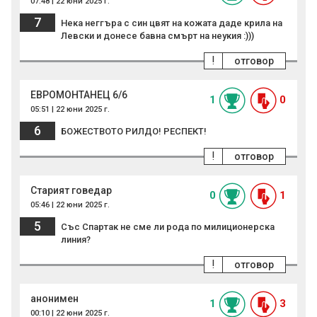
07:48 | 22 юни 2025 г.
7
Нека неггъра с син цвят на кожата даде крила на
Левски и донесе бавна смърт на неукия :)))
!
отговор
ЕВРОМОНТАНЕЦ 6/6
1
0
05:51 | 22 юни 2025 г.
6
БОЖЕСТВОТО РИЛДО! РЕСПЕКТ!
!
отговор
Старият говедар
0
1
05:46 | 22 юни 2025 г.
5
Със Спартак не сме ли рода по милиционерска
линия?
!
отговор
анонимен
1
3
00:10 | 22 юни 2025 г.