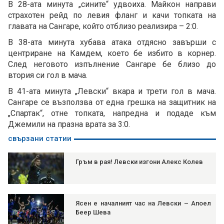
В 28-ата минута „сините“ удвоиха. Майкон направи
страхотен рейд по левия фланг и качи топката на
главата на Сангаре, който отблизо реализира – 2:0.
В 38-ата минута хубава атака отдясно завърши с
центриране на Камдем, което бе избито в корнер.
След неговото изпълнение Сангаре бе близо до
втория си гол в мача.
В 41-ата минута „Левски“ вкара и трети гол в мача.
Сангаре се възползва от една грешка на защитник на
„Спартак“, отне топката, напредна и подаде към
Джемили на празна врата за 3:0.
свързани статии
Гръм в рая! Левски изгони Алекс Колев
Ясен е началният час на Левски – Апоел
Беер Шева