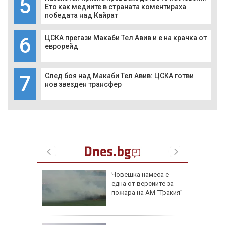
5
Ето как медиите в страната коментираха
победата над Кайрат
6
ЦСКА прегази Макаби Тел Авив и е на крачка от
еврорейд
7
След боя над Макаби Тел Авив: ЦСКА готви
нов звезден трансфер
Човешка намеса е
Тайланд
една от версиите за
ба си и
пожара на АМ “Тракия”
ЕО)