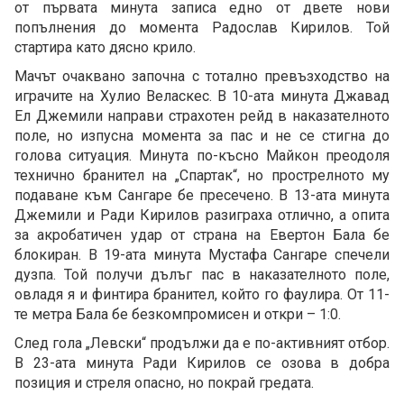
от първата минута записа едно от двете нови
попълнения до момента Радослав Кирилов. Той
стартира като дясно крило.
Мачът очаквано започна с тотално превъзходство на
играчите на Хулио Веласкес. В 10-ата минута Джавад
Ел Джемили направи страхотен рейд в наказателното
поле, но изпусна момента за пас и не се стигна до
голова ситуация. Минута по-късно Майкон преодоля
технично бранител на „Спартак“, но прострелното му
подаване към Сангаре бе пресечено. В 13-ата минута
Джемили и Ради Кирилов разиграха отлично, а опита
за акробатичен удар от страна на Евертон Бала бе
блокиран. В 19-ата минута Мустафа Сангаре спечели
дузпа. Той получи дълъг пас в наказателното поле,
овладя я и финтира бранител, който го фаулира. От 11-
те метра Бала бе безкомпромисен и откри – 1:0.
След гола „Левски“ продължи да е по-активният отбор.
В 23-ата минута Ради Кирилов се озова в добра
позиция и стреля опасно, но покрай гредата.