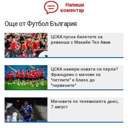
Напиши
коментар
Още от Футбол България
ЦСКА пусна билетите за
реванша с Макаби Тел Авив
ЦСКА намери новата си перла?
Французин с мачове за
"петлите" е близо до
"червените"
Мачовете по телевизията днес,
7 август