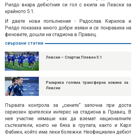
Рилдо вкара дебютния си гол с екипа на Левски за
крайното 5:1.
И двете нови попълнения - Радослав Кирилов и
Рилдо показаха много добри изяви и се понравиха на
феновете, дошли на стадиона в Правец.
свързани статии
Левски – Спартак Плевен 5:1
Разкриха голяма трансферна новина за
Левски
Първата контрола за „сините“ започна при доста
сериозен зрителски интерес на стадиона в Правец. В
нея участие нямаше как да вземат националните
състезатели, които не бяха в групата, както и Карл
Фабиен, който има леки болежки. Неофициален дебют