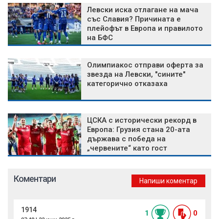
Левски иска отлагане на мача
със Славия? Причината е
плейофът в Европа и правилото
на БФС
Олимпиакос отправи оферта за
звезда на Левски, "сините"
категорично отказаха
ЦСКА с исторически рекорд в
Европа: Грузия стана 20-ата
държава с победа на
„червените“ като гост
Коментари
Напиши коментар
1914
1
0