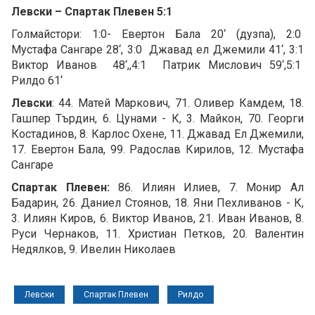
Левски – Спартак Плевен 5:1
Голмайстори: 1:0- Евертон Бала 20‘ (дузпа), 2:0
Мустафа Сангаре 28‘, 3:0 Джавад ел Джемили 41‘, 3:1
Виктор Иванов 48‘,,4:1 Патрик Мислович 59‘,5:1
Рилдо 61‘
Левски
: 44. Матей Маркович, 71. Оливер Камдем, 18.
Гашпер Търдин, 6. Цунами - К, 3. Майкон, 70. Георги
Костадинов, 8. Карлос Охене, 11. Джавад Ел Джемили,
17. Евертон Бала, 99. Радослав Кирилов, 12. Мустафа
Сангаре
Спартак Плевен:
86. Илиян Илиев, 7. Монир Ал
Бадарин, 26. Даниел Стоянов, 18. Яни Пехливанов - К,
3. Илиян Киров, 6. Виктор Иванов, 21. Иван Иванов, 8.
Руси Чернаков, 11. Христиан Петков, 20. Валентин
Недялков, 9. Ивелин Николаев
Левски
Спартак Плевен
Рилдо