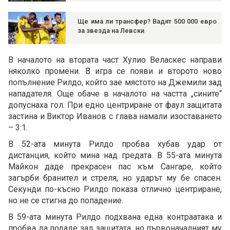
Ще има ли трансфер? Вадят 500 000 евро
за звезда на Левски
В началото на втората част Хулио Веласкес направи
няколко промени. В игра се появи и второто ново
попълнение Рилдо, който зае мястото на Джемили зад
нападателя. Още обаче в началото на частта „сините“
допуснаха гол. При едно центриране от фаул защитата
застина и Виктор Иванов с глава намали изоставането
– 3:1.
В 52-ата минута Рилдо пробва хубав удар от
дистанция, който мина над гредата. В 55-ата минута
Майкон даде прекрасен пас към Сангаре, който
загърби бранител и стреля, но ударът му бе спасен.
Секунди по-късно Рилдо показа отлично центриране,
но не се стигна до попадение.
В 59-ата минута Рилдо подхвана една контраатака и
пробва да подаде зад защитата, но първоначалният му