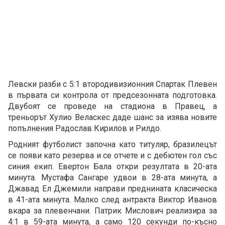
Левски разби с 5:1 втородивизионния Спартак Плевен
в първата си контрола от предсезонната подготовка.
Двубоят се проведе на стадиона в Правец, а
треньорът Хулио Веласкес даде шанс за изява новите
попълнения Радослав Кирилов и Рилдо.
Родният футболист започна като титуляр, бразилецът
се появи като резерва и се отчете и с дебютен гол със
синия екип. Евертон Бала откри резултата в 20-ата
минута. Мустафа Сангаре удвои в 28-ата минута, а
Джавад Ел Джемили направи преднината класическа
в 41-ата минута. Малко след антракта Виктор Иванов
вкара за плевенчани. Патрик Мислович реализира за
4:1 в 59-ата минута, а само 120 секунди по-късно