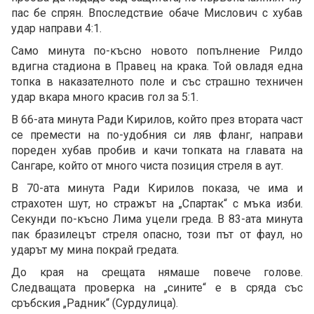
пас бе спрян. Впоследствие обаче Мислович с хубав
удар направи 4:1.
Само минута по-късно новото попълнение Рилдо
вдигна стадиона в Правец на крака. Той овладя една
топка в наказателното поле и със страшно техничен
удар вкара много красив гол за 5:1.
В 66-ата минута Ради Кирилов, който през втората част
се премести на по-удобния си ляв фланг, направи
пореден хубав пробив и качи топката на главата на
Сангаре, който от много чиста позиция стреля в аут.
В 70-ата минута Ради Кирилов показа, че има и
страхотен шут, но стражът на „Спартак“ с мъка изби.
Секунди по-късно Лима уцели греда. В 83-ата минута
пак бразилецът стреля опасно, този път от фаул, но
ударът му мина покрай гредата.
До края на срещата нямаше повече голове.
Следващата проверка на „сините“ е в сряда със
сръбския „Радник“ (Сурдулица).