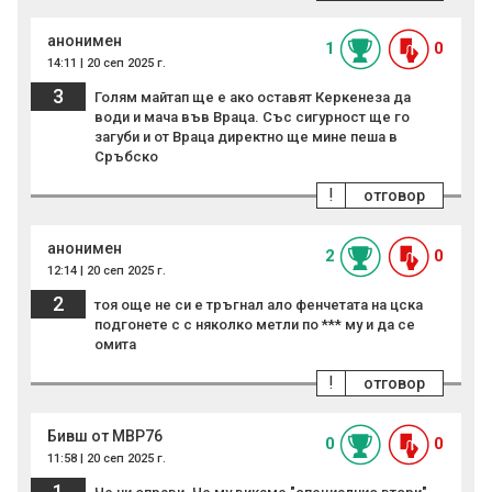
анонимен
1
0
14:11 | 20 сеп 2025 г.
3
Голям майтап ще е ако оставят Керкенеза да
води и мача във Враца. Със сигурност ще го
загуби и от Враца директно ще мине пеша в
Сръбско
!
отговор
анонимен
2
0
12:14 | 20 сеп 2025 г.
2
тоя още не си е тръгнал ало фенчетата на цска
подгонете с с няколко метли по *** му и да се
омита
!
отговор
Бивш от МВР76
0
0
11:58 | 20 сеп 2025 г.
1