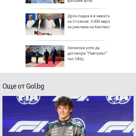
фалшив флаг
се полз
падна от
Дрон падна и в нивата
ронто
на Стоянов: 5 000 евро
за реклама на Кинтекс
и) загуби
Зеленски успя да
 без
договори "Пейтриът"
със САЩ
Още от Gol.bg