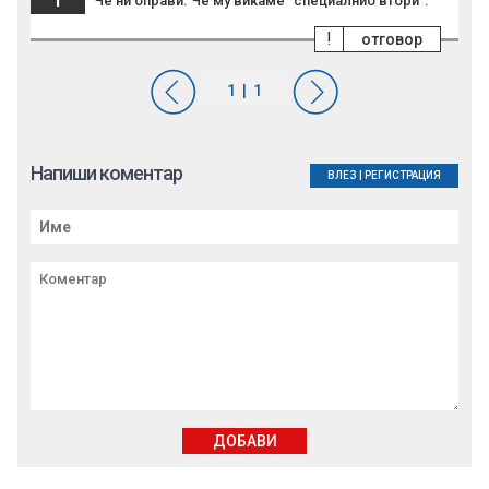
Че ни оправи. Че му викаме "специалнио втори".
!
отговор
Напиши коментар
ВЛЕЗ
|
РЕГИСТРАЦИЯ
ДОБАВИ