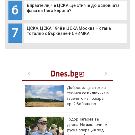
6
Вярвате ли, че ЦСКА ще стигне до основната
фаза на Лига Европа?
7
ЦСКА, ЦСКА 1948 и ЦСКА Москва – стана
тотално объркване + СНИМКА
ари в
Доброволци и тежка
са след
техника се включиха в
(СНИМКИ)
гасенето на пожара
край Бобошево
ощи в
Тодор Тагарев за
стяват,
дрона: Не изключвам
айте
руска операция под