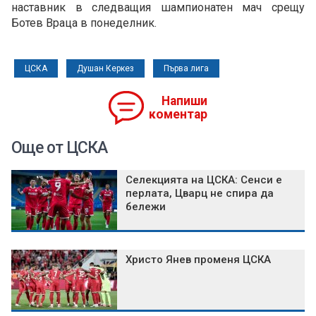
наставник в следващия шампионатен мач срещу
Ботев Враца в понеделник.
ЦСКА
Душан Керкез
Първа лига
Напиши
коментар
Още от ЦСКА
Селекцията на ЦСКА: Сенси е
перлата, Цварц не спира да
бележи
Христо Янев променя ЦСКА