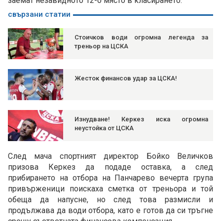
заемат незавидното 12-о място в класирането.
свързани статии
Стоичков води огромна легенда за
треньор на ЦСКА
Жесток финансов удар за ЦСКА!
Изнудване! Керкез иска огромна
неустойка от ЦСКА
След мача спортният директор Бойко Величков
призова Керкез да подаде оставка, а след
прибирането на отбора на Панчарево вечерта група
привърженици поискаха сметка от треньора и той
обеща да напусне, но след това размисли и
продължава да води отбора, като е готов да си тръгне