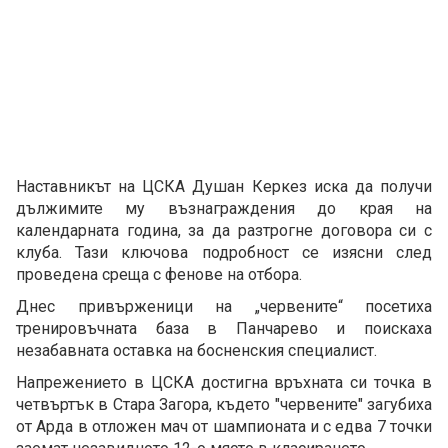
Наставникът на ЦСКА Душан Керкез иска да получи
дължимите му възнаграждения до края на
календарната година, за да разтрогне договора си с
клуба. Тази ключова подробност се изясни след
проведена среща с фенове на отбора.
Днес привърженици на „червените“ посетиха
тренировъчната база в Панчарево и поискаха
незабавната оставка на босненския специалист.
Напрежението в ЦСКА достигна връхната си точка в
четвъртък в Стара Загора, където "червените" загубиха
от Арда в отложен мач от шампионата и с едва 7 точки