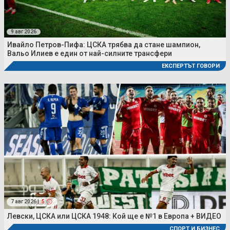
9 авг 2026
Ивайло Петров-Пифа: ЦСКА трябва да стане шампион,
Вальо Илиев е един от най-силните трансфери
ЕКСПЕРТЪТ ГОВОРИ
7 авг 2026 |
5
Левски, ЦСКА или ЦСКА 1948: Кой ще е №1 в Европа + ВИДЕО
СПОРТ И БИЗНЕС