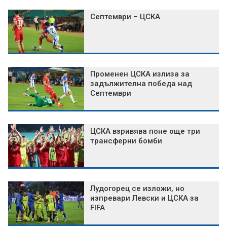
Септември – ЦСКА
Променен ЦСКА излиза за
задължителна победа над
Септември
ЦСКА взривява поне още три
трансферни бомби
Лудогорец се изложи, но
изпревари Левски и ЦСКА за
FIFA