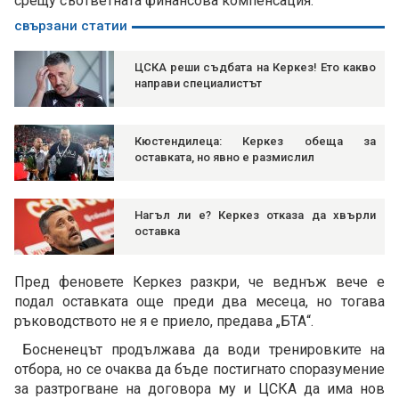
срещу съответната финансова компенсация.
свързани статии
ЦСКА реши съдбата на Керкез! Ето какво
направи специалистът
Кюстендилеца: Керкез обеща за
оставката, но явно е размислил
Нагъл ли е? Керкез отказа да хвърли
оставка
Пред феновете Керкез разкри, че веднъж вече е
подал оставката още преди два месеца, но тогава
ръководството не я е приело, предава „БТА“.
Босненецът продължава да води тренировките на
отбора, но се очаква да бъде постигнато споразумение
за разтрогване на договора му и ЦСКА да има нов