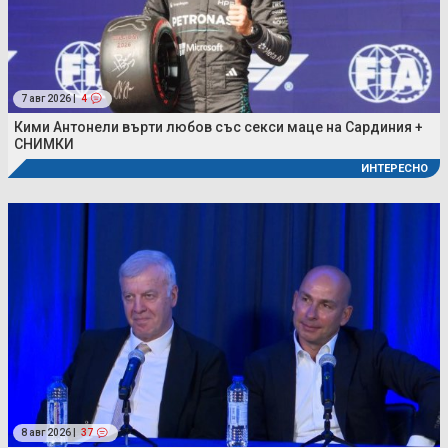
7 авг 2026 |
4
Кими Антонели върти любов със секси маце на Сардиния +
СНИМКИ
ИНТЕРЕСНО
8 авг 2026 |
37