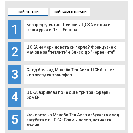
НАЙ-ЧЕТЕНИ
НАЙ-КОМЕНТИРАНИ
1
Безпрецедентно: Левски и ЦСКА в една и
съща урна в Лига Европа
2
ЦСКА намери новата си перла? Французин с
мачове за "петлите" е близо до "червените"
3
След боя над Макаби Тел Авив: ЦСКА готви
нов звезден трансфер
4
ЦСКА взривява поне още три трансферни
бомби
5
Феновете на Макаби Тел Авив избухнаха след
загубата от ЦСКА: Срам и позор, истината
лъсна