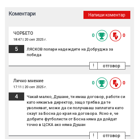
Коментари
Напиши коментар
ЧОРБЕТО
0
0
18:47 | 20 сеп 2025 г.
5
ЛЯСКОВ попари надеждите на Добруджа за
победа
!
отговор
Лично мнение
0
0
17:11 | 20 сеп 2025 г.
4
Чакай малко, Душане, ти имаш договор, работи си
като някакъв директор, защо трябва да те
уволняват, може да си получаваш заплатата като
скаут за Босна до края на договора. Ясно е, че
добрите футболисти от Босна няма да дойдат
точно в ЦСКА ако няма Душан
!
отговор