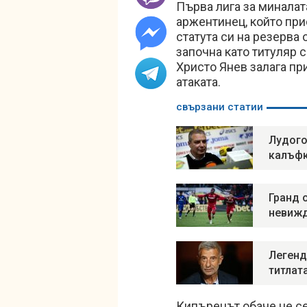
Първа лига за миналат
аржентинец, който прис
статута си на резерва 
започна като титуляр с
Христо Янев залага пр
атаката.
свързани статии
Лудого
калъф
Гранд 
невижд
Легенд
титлат
Кипърецът обаче не се