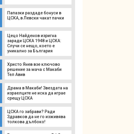
Папазки раздаде бонуси в
ЦСКА, в Левски чакат пачки
Цецо Найденов изригна
заради ЦСКА 1948 и ЦСКА:
Случи се нещо, което е
уникално за България
Христо Янев взе ключово
решение за мача с Макаби
Тел Авив
Драма в Макаби! Звездата на
израелците не иска да играе
срещу ЦСКА
ЦСКА го забрави? Ради
Здравков да не го изживява
толкова дълбоко!