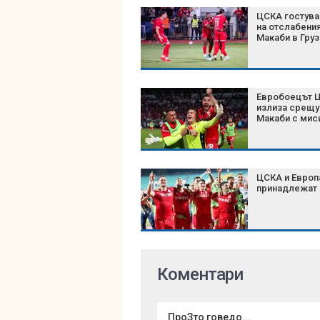
ЦСКА гостува
на отслабени
Макаби в Груз
Евробоецът 
излиза срещу
Макаби с мис
ЦСКА и Европ
принадлежат
Коментари
ПроЗто говедо...