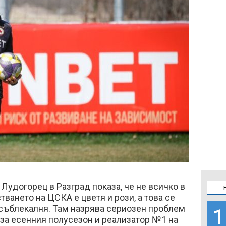
т Лудогорец в Разград показа, че не всичко в
ването на ЦСКА е цветя и рози, а това се
 съблекалня. Там назрява сериозен проблем
1
 за есенния полусезон и реализатор №1 на