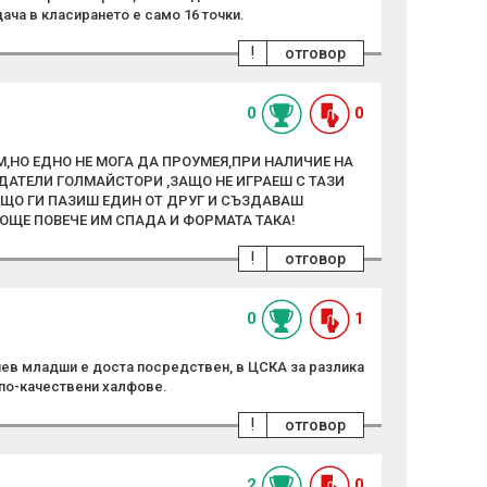
дача в класирането е само 16 точки.
!
отговор
0
0
М,НО ЕДНО НЕ МОГА ДА ПРОУМЕЯ,ПРИ НАЛИЧИЕ НА
АТЕЛИ ГОЛМАЙСТОРИ ,ЗАЩО НЕ ИГРАЕШ С ТАЗИ
ЩО ГИ ПАЗИШ ЕДИН ОТ ДРУГ И СЪЗДАВАШ
ОЩЕ ПОВЕЧЕ ИМ СПАДА И ФОРМАТА ТАКА!
!
отговор
0
1
ев младши е доста посредствен, в ЦСКА за разлика
 по-качествени халфове.
!
отговор
2
0