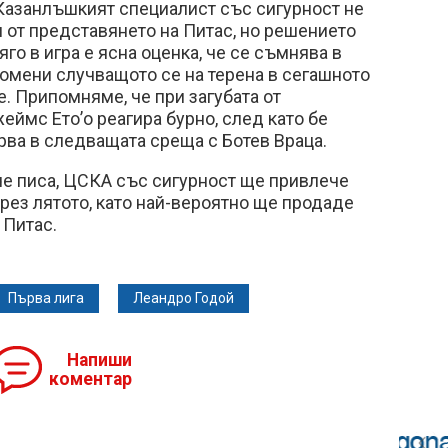
 Казанлъшкият специалист със сигурност не
 от представянето на Питас, но решението
го в игра е ясна оценка, че се съмнява в
омени случващото се на терена в сегашното
. Припомняме, че при загубата от
ймс Ето’о реагира бурно, след като бе
рва в следващата среща с Ботев Враца.
че писа, ЦСКА със сигурност ще привлече
рез лятото, като най-вероятно ще продаде
 Питас.
Първа лига
Леандро Годой
Напиши
коментар