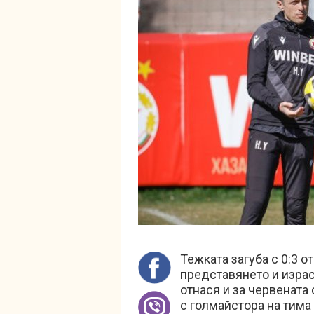
Тежката загуба с 0:3 о
представянето и израст
отнася и за червената
с голмайстора на тима