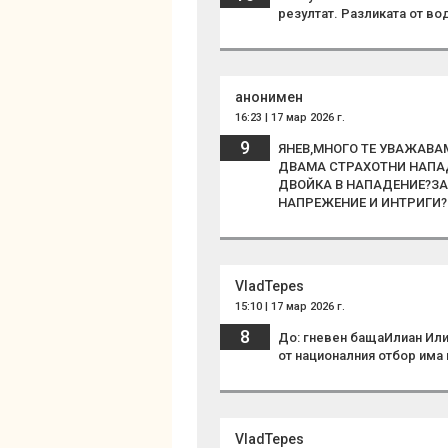
резултат. Разликата от во
анонимен
16:23 | 17 мар 2026 г.
9
ЯНЕВ,МНОГО ТЕ УВАЖАВА
ДВАМА СТРАХОТНИ НАПАД
ДВОЙКА В НАПАДЕНИЕ?ЗА
НАПРЕЖЕНИЕ И ИНТРИГИ?
VladTepes
15:10 | 17 мар 2026 г.
8
До: гневен бащаИлиан Или
от националния отбор има
VladTepes