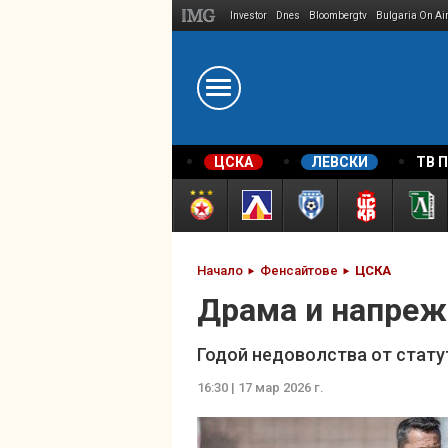
Investor
Dnes
Bloombergtv
Bulgaria On Ai
Megavselena.bg
ЦСКА
ЛЕВСКИ
ТВ 
Начало
Фенсайтове
ЦСКА
Драма и напреж
Годой недоволства от стату
16:30 | 17 мар 2026 г.