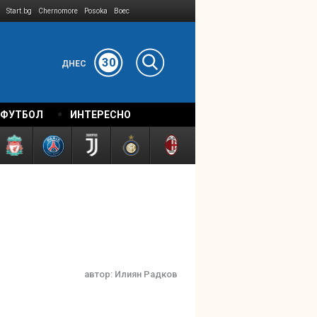
Start.bg
Chernomore
Posoka
Boec
30
ДНЕС
 ФУТБОЛ
ИНТЕРЕСНО
автор:
Илиян Радков