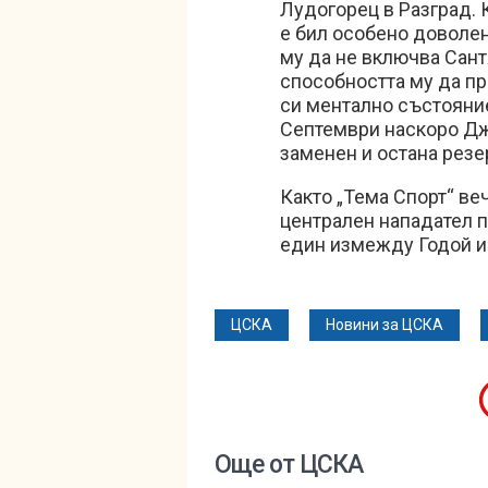
Лудогорец в Разград.
е бил особено доволен
му да не включва Сантя
способността му да пр
си ментално състояние
Септември наскоро Дже
заменен и остана резе
Както „Тема Спорт“ ве
централен нападател п
един измежду Годой и
ЦСКА
Новини за ЦСКА
Още от ЦСКА