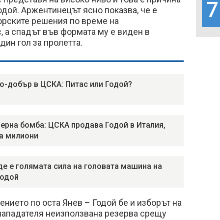
7
одой. Аржентинецът ясно показва, че е
орските решения по време на
 а спадът във формата му е виден в
дин гол за пролетта.
по-добър в ЦСКА: Питас или Годой?
ерна бомба: ЦСКА продава Годой в Италия,
а милиони
де е голямата сила на головата машина на
Годой
ението по оста Янев – Годой бе и изборът на
 нападателя неизползвана резерва срещу