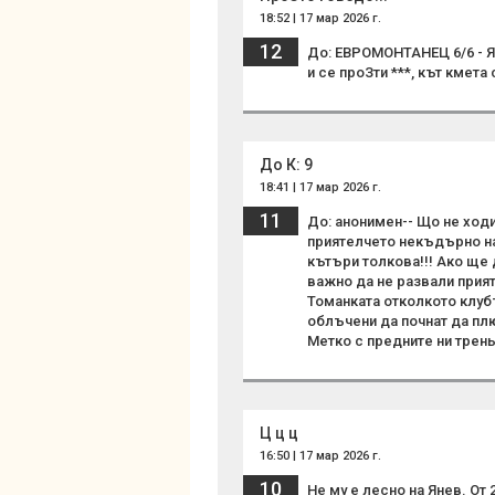
18:52 | 17 мар 2026 г.
12
До: ЕВРОМОНТАНЕЦ 6/6 - Я е
и се проЗти ***, кът кмета с
До К: 9
18:41 | 17 мар 2026 г.
11
До: анонимен-- Що не ход
приятелчето некъдърно на 
кътъри толкова!!! Ако ще 
важно да не развали прият
Томанката отколкото клубъ
облъчени да почнат да плю
Метко с предните ни трен
Ц ц ц
16:50 | 17 мар 2026 г.
10
Не му е лесно на Янев. От 