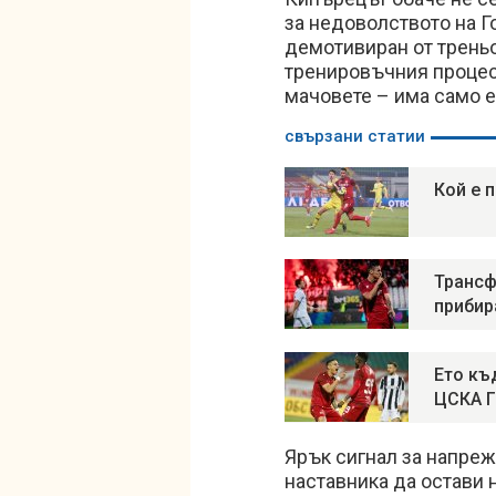
за недоволството на Г
демотивиран от трень
тренировъчния процес,
мачовете – има само е
свързани статии
Кой е 
Трансф
прибир
Ето къ
ЦСКА 
Ярък сигнал за напреж
наставника да остави