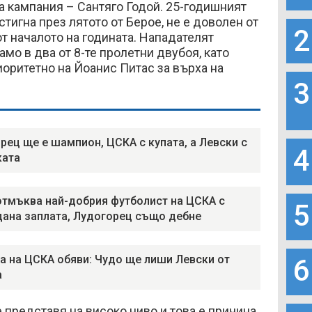
а кампания – Сантяго Годой. 25-годишният
тигна през лятото от Берое, не е доволен от
2
от началото на годината. Нападателят
амо в два от 8-те пролетни двубоя, като
иоритетно на Йоанис Питас за върха на
3
рец ще е шампион, ЦСКА с купата, а Левски с
4
ката
отмъква най-добрия футболист на ЦСКА с
5
ана заплата, Лудогорец също дебне
а на ЦСКА обяви: Чудо ще лиши Левски от
6
а
 представя на високо ниво и това е причина