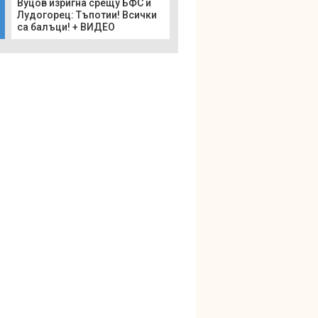
Вуцов изригна срещу БФС и
Лудогорец: Тъпотии! Всички
са балъци! + ВИДЕО