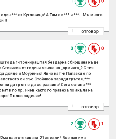
1
0
дин *** от Кутловица! А Там се *** и ***...Мъ много
и!!!
!
отговор
0
0
иш ти да ги тренираш тая бездарна сбирщина къде
Стоичков от години мъкне на ,,армията,,? С тия
да дойде и Моуриньо! Явно на Г-н Папазки е по
елството си със Стойчков заради трътея, ***
т ни да тръгне да се развива! Сега остава ***
ват и по Хр. Янев както го правеха по акъла на
ьори! Пълно падение!
!
отговор
2
1
22ма картотекирани, 21 звезди ! Все пак има