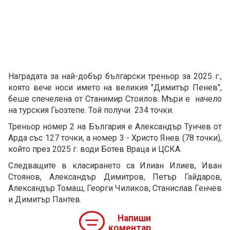
Наградата за най-добър български треньор за 2025 г.,
която вече носи името на великия "Димитър Пенев",
беше спечелена от Станимир Стоилов. Мъри е начело
на турския Гьозтепе. Той получи 234 точки.
Треньор номер 2 на България е Александър Тунчев от
Арда със 127 точки, а номер 3 - Христо Янев (78 точки),
който през 2025 г. води Ботев Враца и ЦСКА.
Следващите в класирането са Илиан Илиев, Иван
Стоянов, Александър Димитров, Петър Гайдаров,
Александър Томаш, Георги Чиликов, Станислав Генчев
и Димитър Пантев.
Напиши
коментар