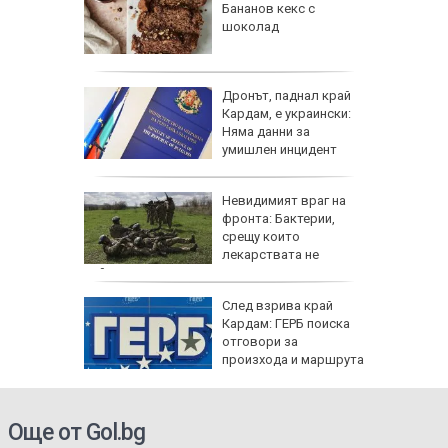
ински,
Бананов кекс с
 е
шоколад
 край
Дронът, паднал край
Кардам, е украински:
асково -
Няма данни за
 къщи и
умишлен инцидент
дии
Невидимият враг на
и и
фронта: Бактерии,
 август
срещу които
лекарствата не
действат
тобус
След взрива край
акти,
Кардам: ГЕРБ поиска
TikTok
отговори за
произхода и маршрута
на дрона
Още от Gol.bg