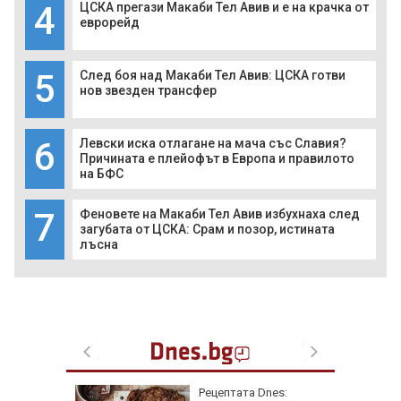
4
ЦСКА прегази Макаби Тел Авив и е на крачка от
еврорейд
5
След боя над Макаби Тел Авив: ЦСКА готви
нов звезден трансфер
6
Левски иска отлагане на мача със Славия?
Причината е плейофът в Европа и правилото
на БФС
7
Феновете на Макаби Тел Авив избухнаха след
загубата от ЦСКА: Срам и позор, истината
лъсна
рай
Рецептата Dnes: