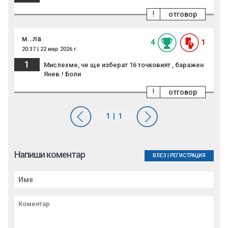
!
отговор
м…ла
4
1
20:37 | 22 мар 2026 г.
1
Мислехме, че ще изберат 16 точковият , баражен
Янев.! Боли
!
отговор
Напиши коментар
ВЛЕЗ
|
РЕГИСТРАЦИЯ