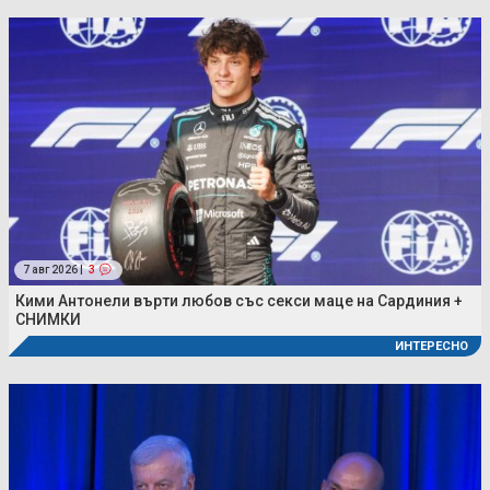
7 авг 2026 |
3
Кими Антонели върти любов със секси маце на Сардиния +
СНИМКИ
ИНТЕРЕСНО