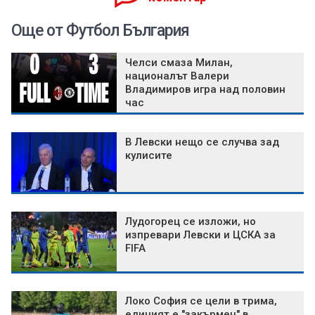
Още от Футбол България
Челси смаза Милан,
националът Валери
Владимиров игра над половин
час
В Левски нещо се случва зад
кулисите
Лудогорец се изложи, но
изпревари Левски и ЦСКА за
FIFA
Локо София се цели в трима,
единият е "закърмен" в