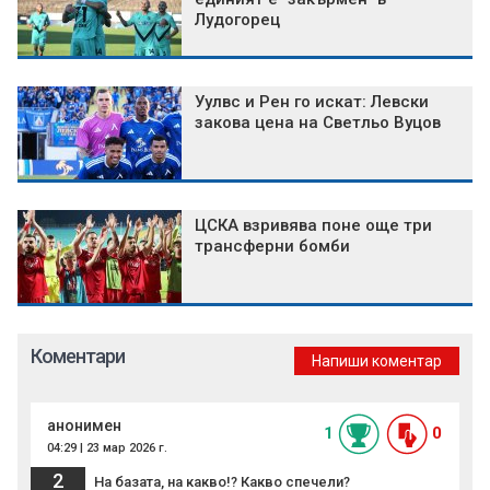
Лудогорец
Уулвс и Рен го искат: Левски
закова цена на Светльо Вуцов
ЦСКА взривява поне още три
трансферни бомби
Коментари
Напиши коментар
анонимен
1
0
04:29 | 23 мар 2026 г.
2
На базата, на какво!? Какво спечели?