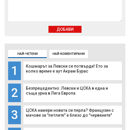
ДОБАВИ
НАЙ-ЧЕТЕНИ
НАЙ-КОМЕНТИРАНИ
1
Кошмарът за Левски се потвърди! Ето за
колко време е аут Акрам Бурас
2
Безпрецедентно: Левски и ЦСКА в една и
съща урна в Лига Европа
3
ЦСКА намери новата си перла? Французин с
мачове за "петлите" е близо до "червените"