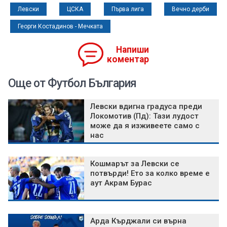
Левски
ЦСКА
Първа лига
Вечно дерби
Георги Костадинов - Мечката
Напиши
коментар
Още от Футбол България
Левски вдигна градуса преди
Локомотив (Пд): Тази лудост
може да я изживеете само с
нас
Кошмарът за Левски се
потвърди! Ето за колко време е
аут Акрам Бурас
Арда Кърджали си върна