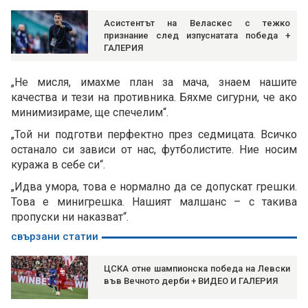
Асистентът на Веласкес с тежко
признание след изпуснатата победа +
ГАЛЕРИЯ
„Не мисля, имахме план за мача, знаем нашите
качества и тези на противника. Бяхме сигурни, че ако
минимизираме, ще спечелим“.
„Той ни подготви перфектно през седмицата. Всичко
останало си зависи от нас, футболистите. Ние носим
куража в себе си“.
„Идва умора, това е нормално да се допускат грешки.
Това е минигрешка. Нашият малшанс – с такива
пропуски ни наказват“.
свързани статии
ЦСКА отне шампионска победа на Левски
във Вечното дерби + ВИДЕО И ГАЛЕРИЯ