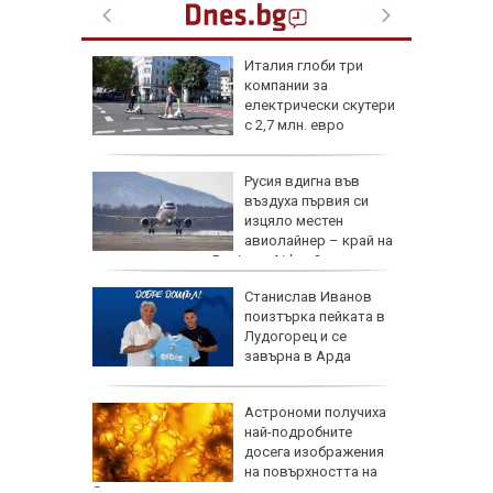
лото за
Италия глоби три
компании за
ботна
електрически скутери
с 2,7 млн. евро
плозив в
Русия вдигна във
 насочен
въздуха първия си
и
изцяло местен
еприпаси
авиолайнер – край на
зависимостта от Boeing и Airbus?
АМ
Станислав Иванов
ят се
поизтърка пейката в
лючиха
Лудогорец и се
гасенето
завърна в Арда
те в
Астрономи получиха
ай-малко
най-подробните
твени
досега изображения
на повърхността на
Слънцето