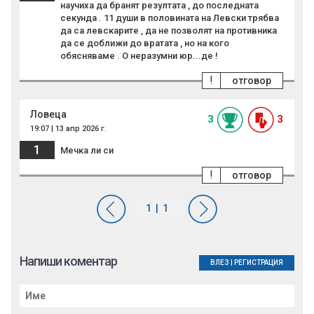
научиха да бранят резултата , до последната
секунда . 11 души в половината на Левски трябва
да са левскарите , да не позволят на противника
да се доближи до вратата , но на кого
обясняваме . О неразумни юр...де !
!
отговор
Ловеца
3
3
19:07 | 13 апр 2026 г.
1
Мечка ли си
!
отговор
Напиши коментар
ВЛЕЗ
|
РЕГИСТРАЦИЯ