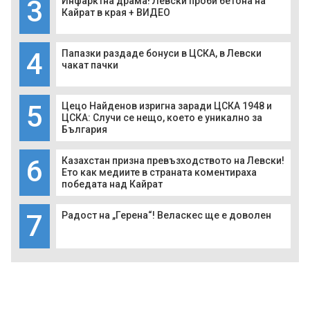
3
Инфарктна драма! Левски проби бетона на
Кайрат в края + ВИДЕО
4
Папазки раздаде бонуси в ЦСКА, в Левски
чакат пачки
5
Цецо Найденов изригна заради ЦСКА 1948 и
ЦСКА: Случи се нещо, което е уникално за
България
6
Казахстан призна превъзходството на Левски!
Ето как медиите в страната коментираха
победата над Кайрат
7
Радост на „Герена“! Веласкес ще е доволен