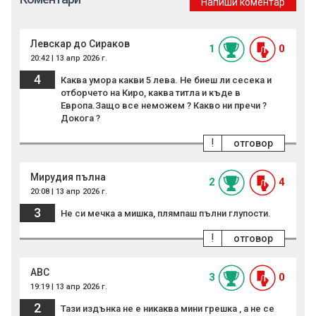
Напиши коментар
Левскар до Сираков
1
0
20:42 | 13 апр 2026 г.
4
Каква умора какви 5 лева. Не биеш ли сесека и
отборчето на Киро, каква титла и къде в
Европа.Защо все неможем ? Какво ни пречи ?
Докога ?
!
отговор
Мирудия пълна
2
4
20:08 | 13 апр 2026 г.
3
Не си мечка а мишка, плямпаш пълни глупости.
!
отговор
ABC
3
0
19:19 | 13 апр 2026 г.
2
Тази издънка не е никаква мини грешка , а не се