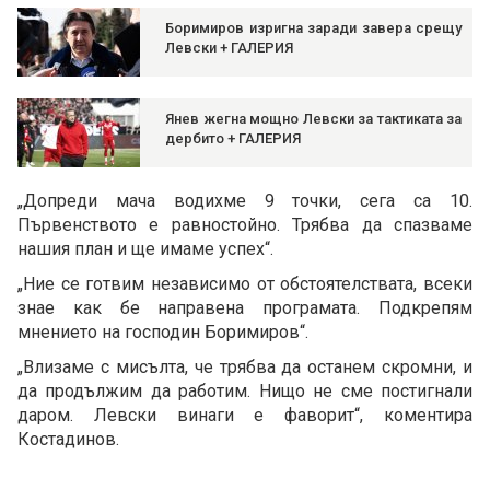
Боримиров изригна заради завера срещу
Левски + ГАЛЕРИЯ
Янев жегна мощно Левски за тактиката за
дербито + ГАЛЕРИЯ
„Допреди мача водихме 9 точки, сега са 10.
Първенството е равностойно. Трябва да спазваме
нашия план и ще имаме успех“.
„Ние се готвим независимо от обстоятелствата, всеки
знае как бе направена програмата. Подкрепям
мнението на господин Боримиров“.
„Влизаме с мисълта, че трябва да останем скромни, и
да продължим да работим. Нищо не сме постигнали
даром. Левски винаги е фаворит“, коментира
Костадинов.