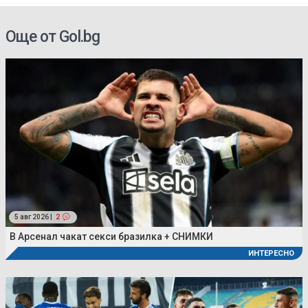
Още от Gol.bg
5 авг 2026 |
2
В Арсенал чакат секси бразилка + СНИМКИ
ИНТЕРЕСНО