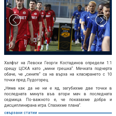
Халфът на Левски Георги Костадинов определи 1:1
срещу ЦСКА като „мини грешка“. Мечката подчерта
обаче, че „сините“ са на върха на класирането с 10
точки пред Лудогорец.
„Няма как да не ни е яд, загубихме две точки в
последната минута във втори мач в последната
седмица. По-важното е, че показахме добра и
дисциплинирана игра. Спазихме плана“.
свързани статии