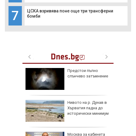
7
ЦСКА взривява поне още три трансферни
бомби
Радев
Предстои пълно
 тона
слънчево затъмнение
Нивото на р. Дунав в
к при
Хърватия падна до
енията за
исторически минимум
ата
Москва за кабинета