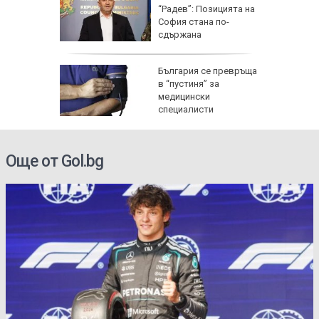
анд
“Радев”: Позицията на
раща
София стана по-
НИМКИ)
сдържана
ия
България се превръща
в “пустиня” за
ерор,
медицински
ужда от
специалисти
Още от Gol.bg