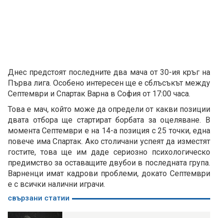
Днес предстоят последните два мача от 30-ия кръг на
Първа лига. Особено интересен ще е сблъсъкът между
Септември и Спартак Варна в София от 17:00 часа.
Това е мач, който може да определи от какви позиции
двата отбора ще стартират борбата за оцеляване. В
момента Септември е на 14-а позиция с 25 точки, една
повече има Спартак. Ако столичани успеят да изместят
гостите, това ще им даде сериозно психологическо
предимство за оставащите двубои в последната група.
Варненци имат кадрови проблеми, докато Септември
е с всички налични играчи.
свързани статии