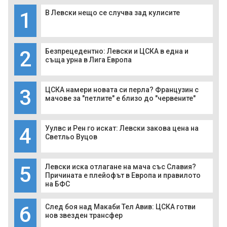
1
В Левски нещо се случва зад кулисите
2
Безпрецедентно: Левски и ЦСКА в една и
съща урна в Лига Европа
3
ЦСКА намери новата си перла? Французин с
мачове за "петлите" е близо до "червените"
4
Уулвс и Рен го искат: Левски закова цена на
Светльо Вуцов
5
Левски иска отлагане на мача със Славия?
Причината е плейофът в Европа и правилото
на БФС
6
След боя над Макаби Тел Авив: ЦСКА готви
нов звезден трансфер