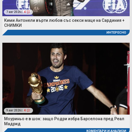
7 авг 2026 |
4
Кими Антонели върти любов със секси маце на Сардиния +
СНИМКИ
ИНТЕРЕСНО
9 авг 2026 |
4
Моуриньо е в шок: защо Родри избра Барселона пред Реал
Мадрид
КОМЕНТАРИ И АНАЛИЗИ