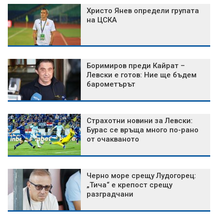
Христо Янев определи групата
на ЦСКА
Боримиров преди Кайрат –
Левски е готов: Ние ще бъдем
барометърът
Страхотни новини за Левски:
Бурас се връща много по-рано
от очакваното
Черно море срещу Лудогорец:
„Тича“ е крепост срещу
разградчани