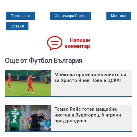
Първа лига
Септември София
Монтана
Славия
Напиши
коментар
Още от Футбол България
Майкъла промени мнението си
за Христо Янев: Това е ЦСКА!
Томас Райс готви мащабна
чистка в Лудогорец, 6 играчи
пред раздяла