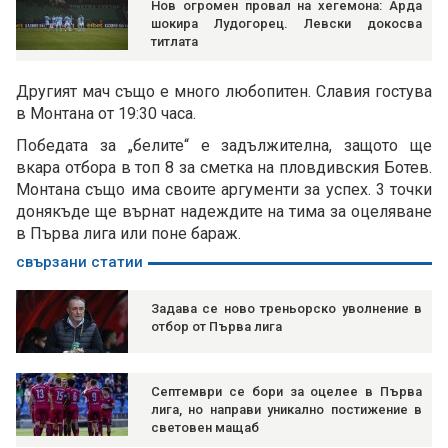
Нов огромен провал на хегемона: Арда
шокира Лудогорец. Левски докосва
титлата
Другият мач също е много любопитен. Славия гостува
в Монтана от 19:30 часа.
Победата за „белите“ е задължителна, защото ще
вкара отбора в топ 8 за сметка на пловдивския Ботев.
Монтана също има своите аргументи за успех. 3 точки
донякъде ще върнат надеждите на тима за оцеляване
в Първа лига или поне бараж.
свързани статии
Задава се ново треньорско уволнение в
отбор от Първа лига
Септември се бори за оцелее в Първа
лига, но направи уникално постижение в
световен мащаб